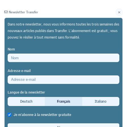
Newsletter Transfer
Dans notre newsletter, nous vous informons toutes les trois semaines des
nouveaux articles publiés dans Transfer. L'abonnement est gratuit ; vous
pouvez le résilier à tout moment sans formalité.
Newsletter
Archives
Nom
02/01/25
Recherche
Adresse e-mail
Étude de l'ETH Zurich
Promouvoir l’activité
Langue de la newsletter
professionnelle MINT : Qu’est-ce
Deutsch
Français
Italiano
que cela signifie ?
Je m'abonne à la newsletter gratuite
Transfer