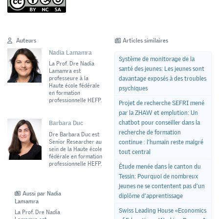
Auteurs
Articles similaires
Nadia Lamamra
Système de monitorage de la
La Prof. Dre Nadia
santé des jeunes: Les jeunes sont
Lamamra est
davantage exposés à des troubles
professeure à la
Haute école fédérale
psychiques
en formation
professionnelle HEFP.
Projet de recherche SEFRI mené
par la ZHAW et emplution: Un
chatbot pour conseiller dans la
Barbara Duc
recherche de formation
Dre Barbara Duc est
Senior Researcher au
continue : l’humain reste malgré
sein de la Haute école
tout central
fédérale en formation
professionnelle HEFP.
Étude menée dans le canton du
Tessin: Pourquoi de nombreux
jeunes ne se contentent pas d’un
Aussi par Nadia
diplôme d’apprentissage
Lamamra
Swiss Leading House «Economics
La Prof. Dre Nadia