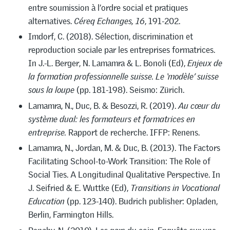
entre soumission à l’ordre social et pratiques
alternatives.
Céreq Echanges, 16
, 191-202.
Imdorf, C. (2018). Sélection, discrimination et
reproduction sociale par les entreprises formatrices.
In J.-L. Berger, N. Lamamra & L. Bonoli (Ed),
Enjeux de
la formation professionnelle suisse. Le ‘modèle’ suisse
sous la loupe
(pp. 181-198). Seismo: Zürich.
Lamamra, N., Duc, B. & Besozzi, R. (2019).
Au cœur du
système dual: les formateurs et formatrices en
entreprise.
Rapport de recherche. IFFP: Renens.
Lamamra, N., Jordan, M. & Duc, B. (2013). The Factors
Facilitating School-to-Work Transition: The Role of
Social Ties. A Longitudinal Qualitative Perspective. In
J. Seifried & E. Wuttke (Ed),
Transitions in Vocational
Education
(pp. 123-140). Budrich publisher: Opladen,
Berlin, Farmington Hills.