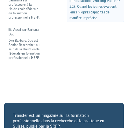
Lamamra est
of Education», Working Paper n°
professeure à la
253: Quand les jeunes évaluent
Haute école fédérale
leurs propres capacités de
en formation
professionnelle HEFP.
manière imprécise
Aussi par Barbara
Duc
Dre Barbara Duc est
Senior Researcher au
sein de la Haute école
fédérale en formation
professionnelle HEFP.
Transfer est un magazine sur la formation
professionnelle dans la recherche et la pratique en
Suisse, publié par la SRFP.