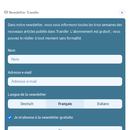
Newsletter Transfer
Dans notre newsletter, nous vous informons toutes les trois semaines des
nouveaux articles publiés dans Transfer. L'abonnement est gratuit ; vous
pouvez le résilier à tout moment sans formalité.
Newsletter
Archives
Nom
11/10/21
Recherche
https://doi.org/10.64829/4035
Adresse e-mail
Recrutement des apprentis
Quand «être du coin» permet
Langue de la newsletter
d’accéder à une place
Deutsch
Français
Italiano
d’apprentissage
Je m'abonne à la newsletter gratuite
Nadia Lamamra
&
Barbara Duc