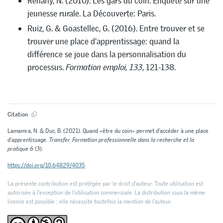
Renahy, N. (2010). Les gars du coin. Enquête sur une
jeunesse rurale. La Découverte: Paris.
Ruiz, G. & Goastellec, G. (2016). Entre trouver et se
trouver une place d’apprentissage: quand la
différence se joue dans la personnalisation du
processus.
Formation emploi, 133
, 121-138.
Citation
Lamamra, N. & Duc, B. (2021). Quand «être du coin» permet d’accéder à une place
d’apprentissage.
Transfer. Formation professionnelle dans la recherche et la
pratique 6
(3).
https://doi.org/10.64829/4035
La présente contribution est protégée par le droit d'auteur. Toute utilisation est
autorisée à l'exception de l'utilisation commerciale. La distribution sous la même
licence est possible ; elle nécessite toutefois la mention de l’auteur.