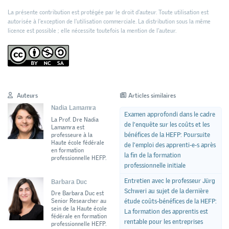
La présente contribution est protégée par le droit d'auteur. Toute utilisation est
autorisée à l'exception de l'utilisation commerciale. La distribution sous la même
licence est possible ; elle nécessite toutefois la mention de l’auteur.
Auteurs
Articles similaires
Nadia Lamamra
Examen approfondi dans le cadre
La Prof. Dre Nadia
de l’enquête sur les coûts et les
Lamamra est
bénéfices de la HEFP: Poursuite
professeure à la
Haute école fédérale
de l’emploi des apprenti-e-s après
en formation
la fin de la formation
professionnelle HEFP.
professionnelle initiale
Entretien avec le professeur Jürg
Barbara Duc
Schweri au sujet de la dernière
Dre Barbara Duc est
Senior Researcher au
étude coûts-bénéfices de la HEFP:
sein de la Haute école
La formation des apprentis est
fédérale en formation
rentable pour les entreprises
professionnelle HEFP.