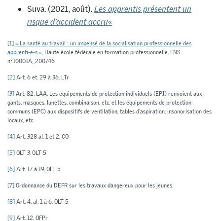
Suva. (2021, août).
Les apprentis présentent un
risque d’accident accru
«
[1]
« La santé au travail : un impensé de la socialisation professionnelle des
apprenti-e-s »
, Haute école fédérale en formation professionnelle, FNS
n°10001A_200746
[2]
Art. 6 et. 29 à 36, LTr
[3]
Art. 82, LAA. Les équipements de protection individuels (EPI) renvoient aux
gants, masques, lunettes, combinaison, etc. et les équipements de protection
communs (EPC) aux dispositifs de ventilation, tables d’aspiration, insonorisation des
locaux, etc.
[4]
Art. 328 al. 1 et 2, CO
[5]
OLT 3, OLT 5
[6]
Art. 17 à 19, OLT 5
[7]
Ordonnance du DEFR sur les travaux dangereux pour les jeunes.
[8]
Art. 4, al. 1 à 6, OLT 5
[9]
Art. 12, OFPr