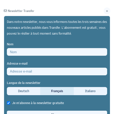
Newsletter Transfer
Dans notre newsletter, nous vous informons toutes les trois semaines des
nouveaux articles publiés dans Transfer. L'abonnement est gratuit ; vous
pouvez le résilier à tout moment sans formalité.
Newsletter
Archives
Nom
19/05/25
Recherche
https://doi.org/10.64829/12962
Adresse e-mail
Analyse documentaire d’une recherche en cours sur
la santé au travail des apprenti·es
Langue de la newsletter
Santé des apprenti·es: entre
Deutsch
Français
Italiano
protection et risques
Je m'abonne à la newsletter gratuite
Nadia Lamamra
,
Barbara Duc
,
Mathilde Romanens
&
Gilles