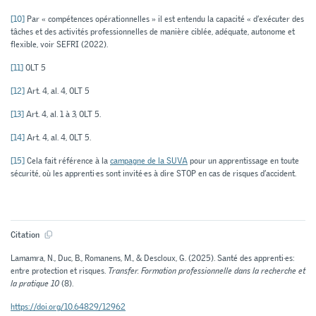
[10]
Par « compétences opérationnelles » il est entendu la capacité « d’exécuter des
tâches et des activités professionnelles de manière ciblée, adéquate, autonome et
flexible, voir SEFRI (2022).
[11]
OLT 5
[12]
Art. 4, al. 4, OLT 5
[13]
Art. 4, al. 1 à 3, OLT 5.
[14]
Art. 4, al. 4, OLT 5.
[15]
Cela fait référence à la
campagne de la SUVA
pour un apprentissage en toute
sécurité, où les apprenti·es sont invité·es à dire STOP en cas de risques d’accident.
Citation
Lamamra, N., Duc, B., Romanens, M., & Descloux, G. (2025). Santé des apprenti·es:
entre protection et risques.
Transfer. Formation professionnelle dans la recherche et
la pratique 10
(8).
https://doi.org/10.64829/12962