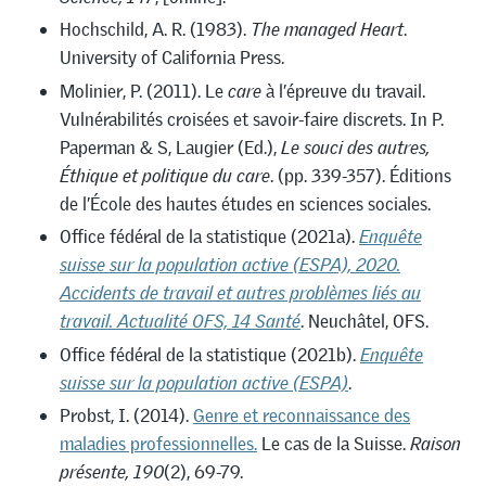
Hochschild, A. R. (1983).
The managed Heart
.
University of California Press.
Molinier, P. (2011). Le
care
à l’épreuve du travail.
Vulnérabilités croisées et savoir-faire discrets. In P.
Paperman & S, Laugier (Ed.),
Le souci des autres,
Éthique et politique du care
. (pp. 339-357). Éditions
de l’École des hautes études en sciences sociales.
Office fédéral de la statistique (2021a).
Enquête
suisse sur la population active (ESPA), 2020.
Accidents de travail et autres problèmes liés au
travail.
Actualité OFS, 14 Santé
. Neuchâtel, OFS.
Office fédéral de la statistique (2021b).
Enquête
suisse sur la population active (ESPA)
.
Probst, I. (2014).
Genre et reconnaissance des
maladies professionnelles.
Le cas de la Suisse.
Raison
présente, 190
(2), 69-79.