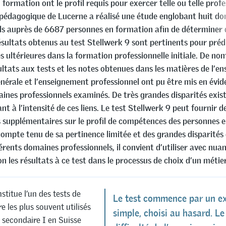
formation ont le profil requis pour exercer telle ou telle profe
pédagogique de Lucerne a réalisé une étude englobant huit d
ls auprès de 6687 personnes en formation afin de déterminer 
ésultats obtenus au test Stellwerk 9 sont pertinents pour prédi
 ultérieures dans la formation professionnelle initiale. De no
ultats aux tests et les notes obtenues dans les matières de l’
énérale et l’enseignement professionnel ont pu être mis en évi
aines professionnels examinés. De très grandes disparités exis
nt à l’intensité de ces liens. Le test Stellwerk 9 peut fournir d
 supplémentaires sur le profil de compétences des personnes 
ompte tenu de sa pertinence limitée et des grandes disparités
férents domaines professionnels, il convient d’utiliser avec nua
n les résultats à ce test dans le processus de choix d’un métier
stitue l’un des tests de
Le test commence par un ex
e les plus souvent utilisés
simple, choisi au hasard. Le
 secondaire I en Suisse