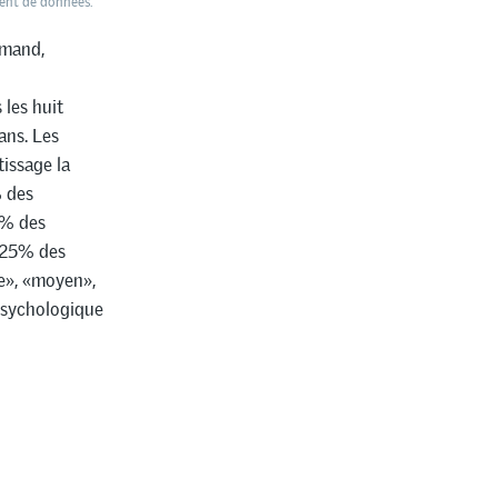
ent de données.
emand,
 les huit
ans. Les
issage la
% des
5% des
e 25% des
le», «moyen»,
 psychologique