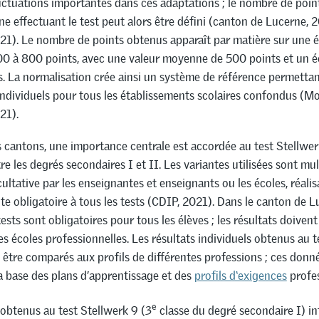
luctuations importantes dans ces adaptations ; le nombre de poi
ne effectuant le test peut alors être défini (canton de Lucerne, 
21). Le nombre de points obtenus apparaît par matière sur une é
0 à 800 points, avec une valeur moyenne de 500 points et un é
. La normalisation crée ainsi un système de référence permettan
 individuels pour tous les établissements scolaires confondus (M
21).
 cantons, une importance centrale est accordée au test Stellwer
re les degrés secondaires I et II. Les variantes utilisées sont mul
acultative par les enseignantes et enseignants ou les écoles, réalis
ite obligatoire à tous les tests (CDIP, 2021). Dans le canton de 
ests sont obligatoires pour tous les élèves ; les résultats doivent 
es écoles professionnelles. Les résultats individuels obtenus au t
 être comparés aux profils de différentes professions ; ces donn
la base des plans d’apprentissage et des
profils d‘exigences
profes
e
 obtenus au test Stellwerk 9 (3
classe du degré secondaire I) in