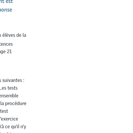
nt est
ponse
 élèves de la
tences
age 21
 suivantes :
Les tests
 ensemble
 la procédure
test
’exercice
à ce qu’il n’y