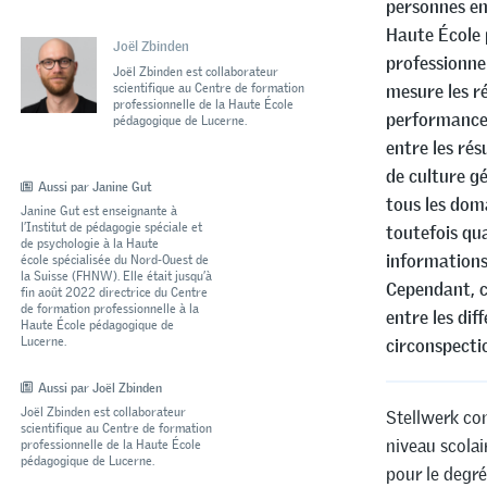
personnes en 
Haute École 
Joël Zbinden
professionne
Joël Zbinden est collaborateur
scientifique au Centre de formation
mesure les r
professionnelle de la Haute École
performances
pédagogique de Lucerne.
entre les rés
de culture g
Aussi par Janine Gut
tous les dom
Janine Gut est enseignante à
l’Institut de pédagogie spéciale et
toutefois qua
de psychologie à la Haute
informations
école spécialisée du Nord-Ouest de
la Suisse (FHNW). Elle était jusqu’à
Cependant, c
fin août 2022 directrice du Centre
de formation professionnelle à la
entre les dif
Haute École pédagogique de
Lucerne.
circonspectio
Aussi par Joël Zbinden
Joël Zbinden est collaborateur
Stellwerk con
scientifique au Centre de formation
niveau scolair
professionnelle de la Haute École
pédagogique de Lucerne.
pour le degré