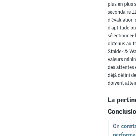
plus en plus 
secondaire II
d’évaluation
d’aptitude ou
sélectionner 
obtenus au te
Stalder & Wa
valeurs minim
des attentes 
déjà défini 
doivent attei
La pertin
Conclusio
On consta
performan