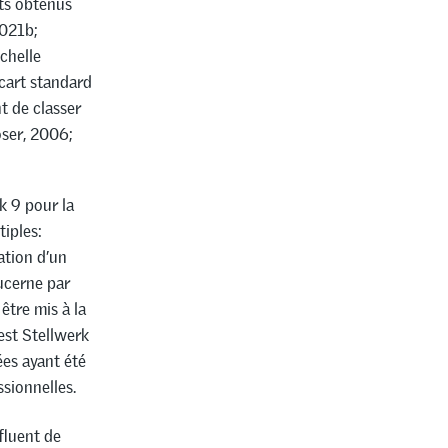
nts obtenus
2021b;
chelle
cart standard
t de classer
oser, 2006;
k 9 pour la
tiples:
ation d’un
Lucerne par
être mis à la
est Stellwerk
ées ayant été
sionnelles.
fluent de