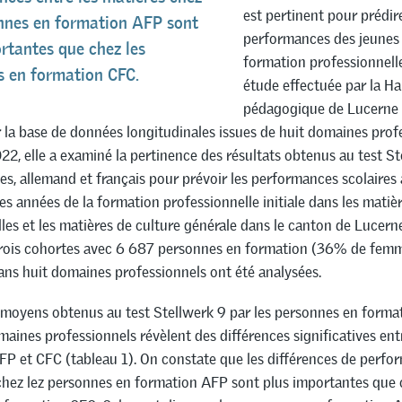
est pertinent pour prédir
onnes en formation AFP sont
performances des jeunes 
rtantes que chez les
formation professionnell
s en formation CFC.
étude effectuée par la H
pédagogique de Lucerne 
 la base de données longitudinales issues de huit domaines prof
2, elle a examiné la pertinence des résultats obtenus au test St
, allemand et français pour prévoir les performances scolaires
s années de la formation professionnelle initiale dans les matiè
les et les matières de culture générale dans le canton de Lucern
rois cohortes avec 6 687 personnes en formation (36% de fem
ns huit domaines professionnels ont été analysées.
 moyens obtenus au test Stellwerk 9 par les personnes en format
maines professionnels révèlent des différences significatives ent
FP et CFC (tableau 1). On constate que les différences de perfo
chez lez personnes en formation AFP sont plus importantes que 