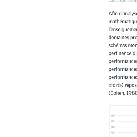
200 à 800 points
Afin d’analys
mathématique
l’enseignemen
domaines prof
schémas mont
pertinence du
performances 
performances 
performances 
«fort») repos
(Cohen, 1988