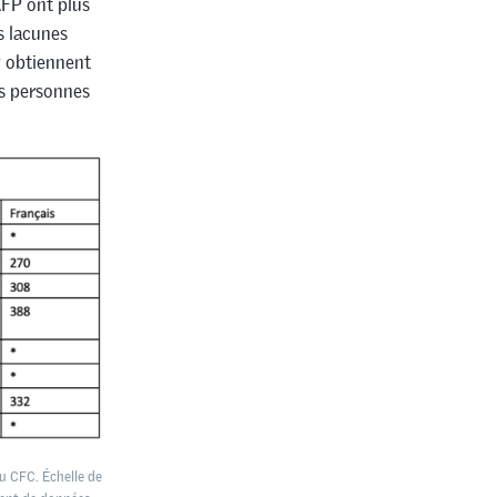
AFP ont plus
s lacunes
P obtiennent
es personnes
ou CFC. Échelle de