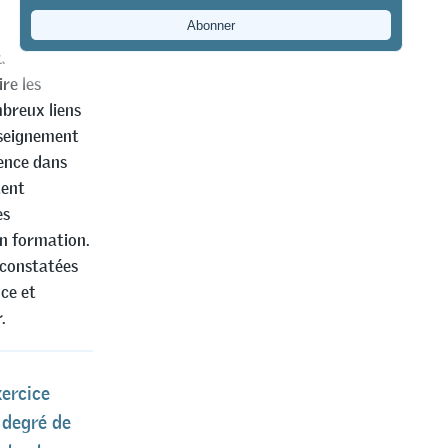
ssion. La
omaines
dans quelle
re les
mbreux liens
enseignement
dence dans
tent
es
en formation.
 constatées
nce et
.
ercice
 degré de