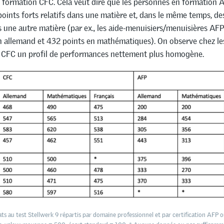
 formation CFC. Cela veut dire que les personnes en formation 
oints forts relatifs dans une matière et, dans le même temps, de
s une autre matière (par ex., les aide-menuisiers/menuisières AF
n allemand et 432 points en mathématiques). On observe chez l
 CFC un profil de performances nettement plus homogène.
ats au test Stellwerk 9 répartis par domaine professionnel et par certification AFP 