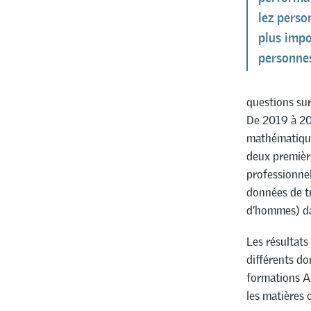
lez pers
plus impo
personne
questions sur
De 2019 à 202
mathématiques
deux première
professionnel
données de t
d’hommes) da
Les résultats
différents do
formations A
les matières 