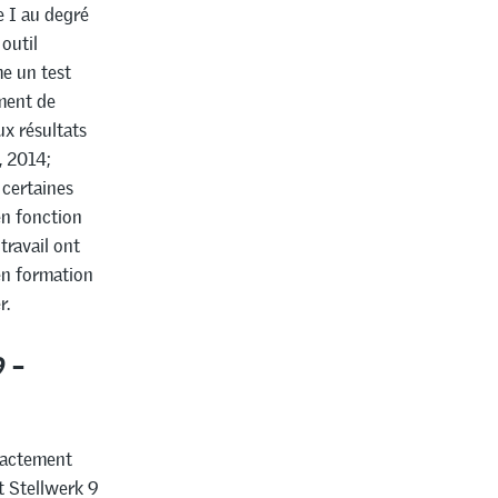
e I au degré
outil
e un test
oment de
ux résultats
, 2014;
 certaines
en fonction
travail ont
en formation
r.
9 –
exactement
t Stellwerk 9