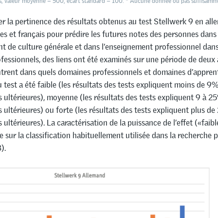
, valeur moyenne = 500, écart standard = 100. * Aucune donnée ou pas suffisamm
er la pertinence des résultats obtenus au test Stellwerk 9 en all
s et français pour prédire les futures notes des personnes dans
t de culture générale et dans l’enseignement professionnel dans
essionnels, des liens ont été examinés sur une période de deux 
rent dans quels domaines professionnels et domaines d’apprent
 test a été faible (les résultats des tests expliquent moins de 9
ultérieures), moyenne (les résultats des tests expliquent 9 à 2
ultérieures) ou forte (les résultats des tests expliquent plus d
ultérieures). La caractérisation de la puissance de l’effet («faib
e sur la classification habituellement utilisée dans la recherche
).