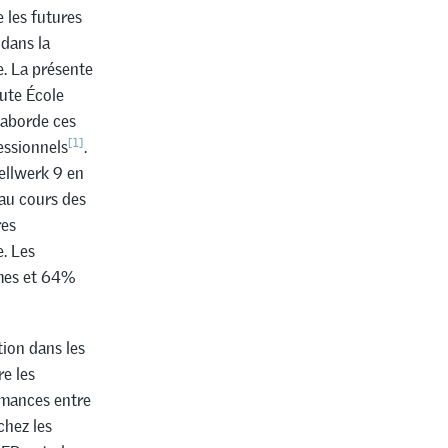
e les futures
dans la
e. La présente
aute École
aborde ces
[1]
essionnels
.
ellwerk 9 en
 au cours des
res
e. Les
mes et 64%
ion dans les
re les
rmances entre
chez les