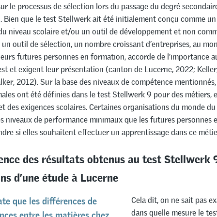
sur le processus de sélection lors du passage du degré secondair
. Bien que le test Stellwerk ait été initialement conçu comme un 
 du niveau scolaire et/ou un outil de développement et non comm
 un outil de sélection, un nombre croissant d’entreprises, au m
leurs futures personnes en formation, accorde de l’importance a
st et exigent leur présentation (canton de Lucerne, 2022; Keller
lker, 2012). Sur la base des niveaux de compétence mentionnés,
ales ont été définies dans le test Stellwerk 9 pour des métiers, 
et des exigences scolaires. Certaines organisations du monde du 
des niveaux de performance minimaux que les futures personnes 
ndre si elles souhaitent effectuer un apprentissage dans ce métie
ence des résultats obtenus au test Stellwerk 
ns d’une étude à Lucerne
Cela dit, on ne sait pas 
te que les différences de
dans quelle mesure le tes
ces entre les matières chez