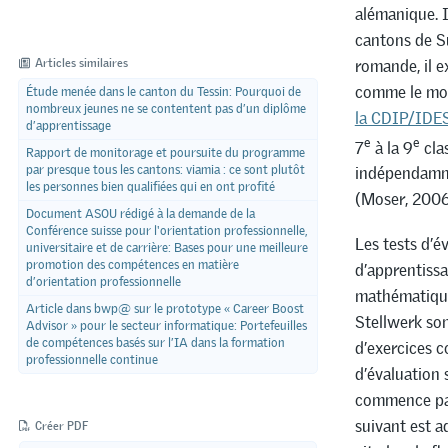
alémanique. I
cantons de S
romande, il ex
Articles similaires
comme le mo
Étude menée dans le canton du Tessin: Pourquoi de
nombreux jeunes ne se contentent pas d’un diplôme
la CDIP/IDES
d’apprentissage
e
e
7
à la 9
cla
Rapport de monitorage et poursuite du programme
par presque tous les cantons: viamia : ce sont plutôt
indépendammen
les personnes bien qualifiées qui en ont profité
(Moser, 2006
Document ASOU rédigé à la demande de la
Conférence suisse pour l'orientation professionnelle,
Les tests d’é
universitaire et de carrière: Bases pour une meilleure
promotion des compétences en matière
d’apprentissa
d’orientation professionnelle
mathématiques
Article dans bwp@ sur le prototype « Career Boost
Stellwerk son
Advisor » pour le secteur informatique: Portefeuilles
de compétences basés sur l’IA dans la formation
d’exercices c
professionnelle continue
d’évaluation 
commence par 
suivant est a
Créer PDF