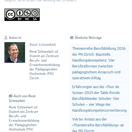
möglich; sie erfordert die Nennung des Urhebers.
Autor:in
Ähnliche Beiträge
René Schneebeli
Themenreihe Berufsbildung 2026
René Schneebeli ist
der PH Zürich: Baustelle
Dozent am Zentrum
Handlungskompetenz: Vier
Berufs- und
Erwachsenenbildung
Berufsreformen zwischen
der Pädagogischen
pädagogischem Anspruch und
Hochschule (PH)
operativem Alltag
Zürich.
Erfahrungen aus der «Tour de
Suisse» 2025 der Table Ronde
Auch von René
Berufsbildender Schulen: Vier
Schneebeli
Schulen – vier Wege der
René Schneebeli ist
Handlungskompetenzorientierung
Dozent am Zentrum
Berufs- und
Vierter Anlass aus der
Erwachsenenbildung
der Pädagogischen
«Themenreihe Berufsbildung» an
Hochschule (PH)
der PH Zürich: