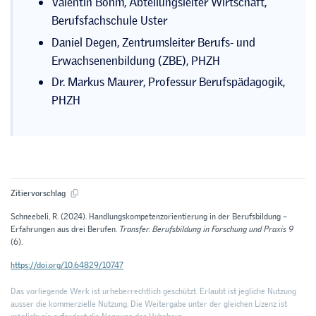
Valentin Böhm, Abteilungsleiter Wirtschaft,
Berufsfachschule Uster
Daniel Degen, Zentrumsleiter Berufs- und
Erwachsenenbildung (ZBE), PHZH
Dr. Markus Maurer, Professur Berufspädagogik,
PHZH
Zitiervorschlag
Schneebeli, R. (2024). Handlungskompetenzorientierung in der Berufsbildung –
Erfahrungen aus drei Berufen.
Transfer. Berufsbildung in Forschung und Praxis 9
(6).
https://doi.org/10.64829/10747
Das vorliegende Werk ist urheberrechtlich geschützt. Erlaubt ist jegliche Nutzung
ausser die kommerzielle Nutzung. Die Weitergabe unter der gleichen Lizenz ist