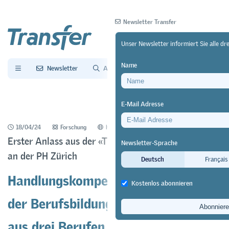
Newsletter Transfer
Unser Newsletter informiert Sie alle d
Name
Newsletter
Archiv
E-Mail Adresse
18/04/24
Forschung
https://doi.org/10.64829/10747
Erster Anlass aus der «Themenreihe Berufsbildung»
Newsletter-Sprache
an der PH Zürich
Deutsch
Français
Handlungskompetenzorientierung in
Kostenlos abonnieren
der Berufsbildung – Erfahrungen
aus drei Berufen