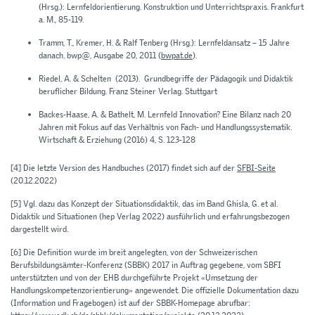
(Hrsg.): Lernfeldorientierung. Konstruktion und Unterrichtspraxis. Frankfurt
a. M., 85-119.
Tramm, T., Kremer, H. & Ralf Tenberg (Hrsg.):
Lernfeldansatz – 15 Jahre
danach
. bwp@, Ausgabe 20, 2011 (
bwpat.de
).
Riedel, A. & Schelten (2013). Grundbegriffe der Pädagogik und Didaktik
beruflicher Bildung. Franz Steiner Verlag. Stuttgart
Backes-Haase, A. & Bathelt, M. Lernfeld Innovation? Eine Bilanz nach 20
Jahren mit Fokus auf das Verhältnis von Fach- und Handlungssystematik.
Wirtschaft & Erziehung
(2016) 4, S. 123-128
[4]
Die letzte Version des Handbuches (2017) findet sich auf der
SFBI-Seite
(20.12.2022)
[5]
Vgl. dazu das Konzept der Situationsdidaktik, das im Band Ghisla, G. et al.
Didaktik und Situationen
(hep Verlag 2022) ausführlich und erfahrungsbezogen
dargestellt wird.
[6]
Die Definition wurde im breit angelegten, von der Schweizerischen
Berufsbildungsämter-Konferenz (SBBK) 2017 in Auftrag gegebene, vom SBFI
unterstützten und von der EHB durchgeführte Projekt «Umsetzung der
Handlungskompetenzorientierung» angewendet. Die offizielle Dokumentation dazu
(Information und Fragebogen) ist auf der SBBK-Homepage abrufbar: