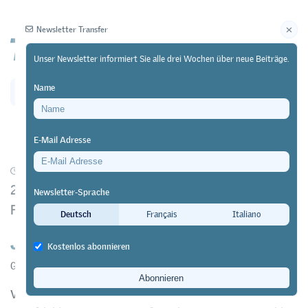
Newsletter Transfer
Unser Newsletter informiert Sie alle drei Wochen über neue Beiträge.
Name
Newsletter
Archiv
E-Mail Adresse
17/01/23
Diskussion
https://doi.org/10.64829/6498
20 Jahre Reformen der beruflichen Grundbildung:
Newsletter-Sprache
Fragen und Handlungsbedarf
Deutsch
Français
Italiano
Jenseits von Versuch und Irrtum
Kostenlos abonnieren
Gianni Ghisla
Vor bald zwanzig Jahren trat das aktuell gültige