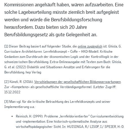
Kommissionen angehäuft haben, wären aufzuarbeiten. Eine
solche Lagebeurteilung müsste ziemlich breit aufgegleist
werden und würde die Berufsbildungsforschung
herausfordern. Dazu bieten sich 20 Jahre
Berufsbildungsgesetz als gute Gelegenheit an.
[1]
Dieser Beitrag basiert auf folgender Studie, die
online zugänglich
ist: Ghisla, G.
Curriculare Architekturen: Lernfeldkonzept – CoRe – HKO-Modell. Kritische
Gedanken zum Durchbruch der ökonomischen Logik und der Kontrolllogik in der
schweizerischen
Berufsbildung
. Extra-Onlineausgabe mit Texten zum Buch: Ghisla,
G. et al. (2022)
Didaktik und Situationen Ansätze und Erfahrungen für die
Berufsbildung.
hep Verlag
[2]
Künzli, R. (2016).
Verschiebungen der gesellschaftlichen Bildungserwartungen
.
Zur «Kompetenz» als gesellschaftliche Verständigungsformel
. (Letzter Zugriff:
15.12.2022
[3]
Man vgl. für die kritische Betrachtung des Lernfeldkonzepts und seiner
Implementierung u.a.:
Reinisch, H. (1999):
Probleme „lernfeldorientierter“ Curriculumentwicklung
und -implementation. Eine historisch-systematische Analyse aus
wirtschaftspädagogischer Sicht. In:
HUISINGA, R./ LISOP, I./ SPEIER, H.-D.