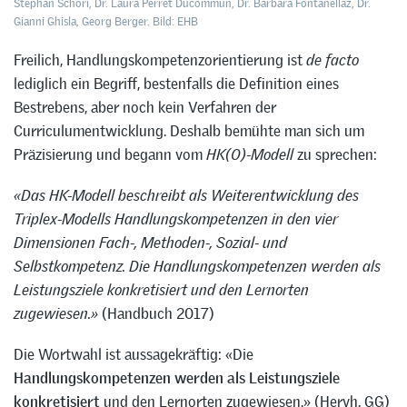
Stephan Schori, Dr. Laura Perret Ducommun, Dr. Barbara Fontanellaz, Dr.
Gianni Ghisla, Georg Berger. Bild: EHB
Freilich, Handlungskompetenzorientierung ist
de facto
lediglich ein Begriff, bestenfalls die Definition eines
Bestrebens, aber noch kein Verfahren der
Curriculumentwicklung. Deshalb bemühte man sich um
Präzisierung und begann vom
HK(O)-Modell
zu sprechen:
«Das HK-Modell beschreibt als Weiterentwicklung des
Triplex-Modells Handlungskompetenzen in den vier
Dimensionen Fach-, Methoden-, Sozial- und
Selbstkompetenz. Die Handlungskompetenzen werden als
Leistungsziele konkretisiert und den Lernorten
zugewiesen.»
(Handbuch 2017)
Die Wortwahl ist aussagekräftig: «Die
Handlungskompetenzen werden als Leistungsziele
konkretisiert
und den Lernorten zugewiesen.» (Hervh. GG)