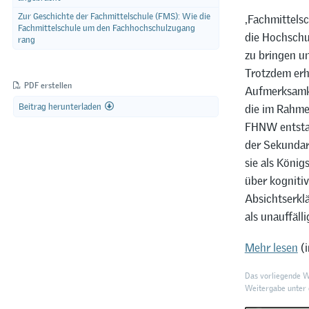
Zur Geschichte der Fachmittelschule (FMS): Wie die
‚Fachmittels
Fachmittelschule um den Fachhochschulzugang
die Hochschu
rang
zu bringen u
Trotzdem erha
PDF erstellen
Aufmerksamke
Beitrag herunterladen
die im Rahme
FHNW entstan
der Sekundar
sie als Köni
über kognitiv
Absichtserklä
als unauffäll
Mehr lesen
(i
Das vorliegende We
Weitergabe unter d