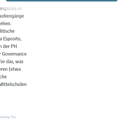
angsrate in
Studiengänge
iehen.
itische
a Esposito,
n der PH
er Governance
für das, was
eren (etwa
sche
Mittelschulen
utzung. Die