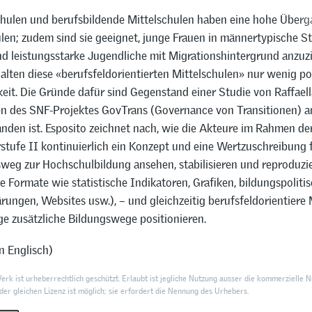
chulen und berufsbildende Mittelschulen haben eine hohe Überg
len; zudem sind sie geeignet, junge Frauen in männertypische 
nd leistungsstarke Jugendliche mit Migrationshintergrund anzuz
lten diese «berufsfeldorientierten Mittelschulen» nur wenig pol
it. Die Gründe dafür sind Gegenstand einer Studie von Raffaell
n des SNF-Projektes GovTrans (Governance von Transitionen) a
den ist. Esposito zeichnet nach, wie die Akteure im Rahmen d
stufe II kontinuierlich ein Konzept und eine Wertzuschreibung 
gsweg zur Hochschulbildung ansehen, stabilisieren und reproduzi
e Formate wie statistische Indikatoren, Grafiken, bildungspoliti
rungen, Websites usw.), – und gleichzeitig berufsfeldorientiere 
ige zusätzliche Bildungswege positionieren.
n Englisch)
rk ist urheberrechtlich geschützt. Erlaubt ist jegliche Nutzung ausser die kommerzielle N
er gleichen Lizenz ist möglich; sie erfordert die Nennung des Urhebers.