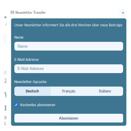
Newsletter Transfer
Unser Newsletter informiert Sie alle drei Wochen über neue Beiträge.
Name
Newsletter
Archiv
E-Mail Adresse
01/04/20
Forschung
https://doi.org/10.64829/457
Zur Geschichte der Fachmittelschule (FMS)
Newsletter-Sprache
Wie die Fachmittelschule um den
Deutsch
Français
Italiano
Fachhochschulzugang rang
Kostenlos abonnieren
Raffaella Simona Esposito
,
Christian Imdorf
&
Regula Julia
Leemann