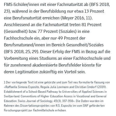
FMS-Schüler/innen mit einer Fachmaturität ab (BFS 2018,
23), während in der Berufsbildung nur etwa 13 Prozent
eine Berufsmaturität erreichen (Meyer 2016, 11).
Anschliessend an die Fachmaturität treten 81 Prozent
(Gesundheit) bzw. 77 Prozent (Soziales) in eine
Fachhochschule ein, aber nur 49 Prozent der
Berufsmaturand/innen im Bereich Gesundheit/Soziales
(BFS 2018, 25, 29). Dieser Erfolg der FMS in Bezug auf die
Vorbereitung eines Studiums an einer Fachhochschule und
für zunehmend akademisierte Berufsfelder könnte für
deren Legitimation zukünftig ein Vorteil sein.
1 Der vorliegende Text ist eine gekürzte und zum Teil neu formulierte Fassung von
«Raffaella Simona Esposito, Regula Julia Leemann and Christian Imdorf (2019).
Establishment of a School-Based Pathway to Universities of Applied Sciences in
Switzerland. Conventions of Higher Education Access in Vocational and General
Education. Swiss Journal of Sociology, 45(3), 337-358». Die Daten wurden im
Rahmen des Dissertationsprojektes von R.S. Esposito im vom SNF geförderten
Forschungsprojekt zur Fachmittelschule erhoben.