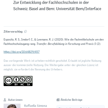
Zur Entwicklung der Fachhochschulen in der
Schweiz. Basel and Bern: Universität Bern/Interface
Zitiervorschlag
Esposito, R. S., Imdorf, C., & Leemann, R. J. (2020). Wie die Fachmittelschule um den
Fachhochschulzugang rang.
Transfer. Berufsbildung in Forschung und Praxis 5
(2).
https://doi.org/10.64829/457
Das vorliegende Werk ist urheberrechtlich geschützt. Erlaubt ist jegliche Nutzung
ausser die kommerzielle Nutzung. Die Weitergabe unter der gleichen Lizenz ist
möglich; sie erfordert die Nennung des Urhebers.
Autor:innen
Ähnliche Beiträge
Raffaella Simona