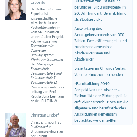
Dissertation zur Entstehung
Esposito
beruflicher Bildungssysteme im
Dr. Raffaella Simona
20. Jahrhundert: Berufsbildung
Esposito ist
wissenschaftliche
als Staatsprojekt
Mitarbeiterin und
Postdoktorandin im
Auswertung des
vom SNF finanziell
Arbeitgeberverbands von BFS-
unterstützten Projekt
Zahlen: Fachkräftemangel – und
«
Governance von
Transitionen im
zunehmend arbeitslose
Schweizer
Akademikerinnen und
Bildungssystem.
Akademiker
Studie zur Steuerung
der Übergänge
Dissertation im Chronos Verlag:
Primarstufe-
Sekundarstufe I und
Vom Lehrling zum Lernenden
Sekundarstufe I-
Sekundarstufe II
«Berufsbildung 2040 –
(GovTrans)
» unter der
Perspektiven und Visionen»:
Leitung von Prof.
Zielkonflikte der Bildungspolitik
Regula Julia Leemann
an der PH FHNW.
auf Sekundarstufe II: Warum die
allgemein- und berufsbildenden
Ausbildungen gemeinsam
Christian Imdorf
betrachtet werden sollten
Christian Imdorf ist
Professor für
Bildungssoziologie an
der Leibniz