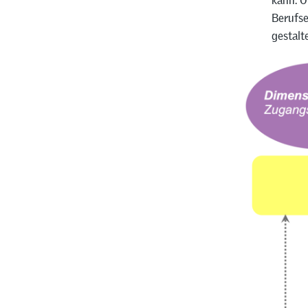
kann. O
Berufse
gestalt