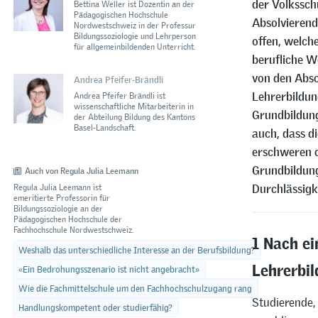
der Volkssch
Bettina Weller ist Dozentin an der
Pädagogischen Hochschule
Absolvierend
Nordwestschweiz in der Professur
Bildungssoziologie und Lehrperson
offen, welch
für allgemeinbildenden Unterricht.
berufliche W
von den Abso
Andrea Pfeifer‏‏‎-Brändli
Lehrerbildun
Andrea Pfeifer Brändli ist
wissenschaftliche Mitarbeiterin in
Grundbildung
der Abteilung Bildung des Kantons
Basel-Landschaft.
auch, dass d
erschweren o
Grundbildung
Auch von Regula Julia Leemann
Durchlässigk
Regula Julia Leemann ist
emeritierte Professorin für
Bildungssoziologie an der
Pädagogischen Hochschule der
Fachhochschule Nordwestschweiz.
1 Nach ei
Weshalb das unterschiedliche Interesse an der Berufsbildung?
Lehrerbi
«Ein Bedrohungsszenario ist nicht angebracht»
Wie die Fachmittelschule um den Fachhochschulzugang rang
Studierende, 
Handlungskompetent oder studierfähig?