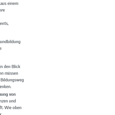
 aus einem
ere
ents,
rundbildung
e
in den Blick
gen müssen
n Bildungsweg
senken.
nung von
enzen und
ft. Wie oben
r