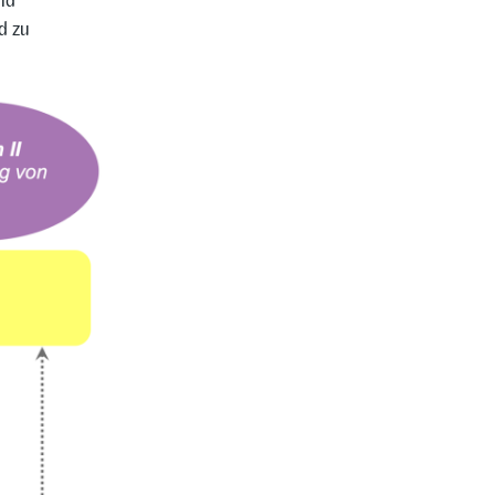
nd
d zu