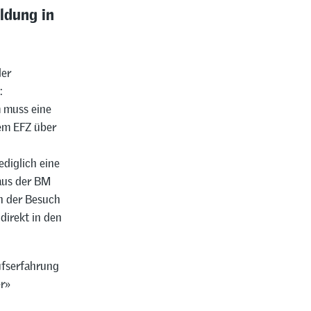
ldung in
der
:
 muss eine
dem EFZ über
ediglich eine
 aus der BM
h der Besuch
direkt in den
ufserfahrung
r»