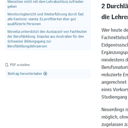
Menschen nicht mit dem Lehrabschluss zufrieden
2 Durchlä
geben
die Lehre
Monitoringbericht und Weiterführung durch fast
alle Kantone: viamia: Es profitierten eher gut
qualifizierte Personen
Wer heute de
Movetia unterstützt den Austausch von Fachleuten
der Berufsbildung: Impulse aus Australien für den
Fachmittelsc
Schweizer Bildungsgang zur
Eidgenössisc
Berufsbildungslehrperson
Ergänzungspr
mindestens dr
PDF erstellen
Berufsmaturit
Beitrag herunterladen
reduzierte E
angerechnet 
eines Vorkurs
Studiengang 
Neuerdings i
möglich, ohn
zugelassen z