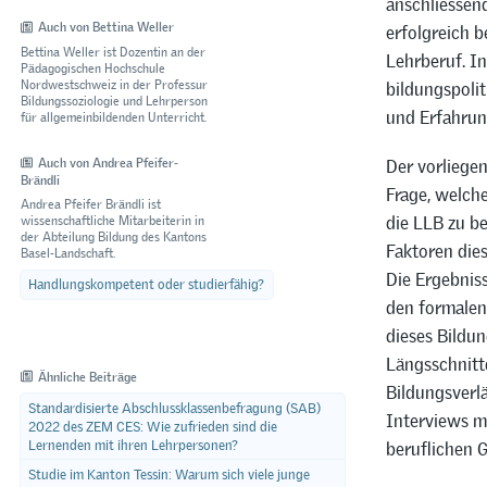
anschliessen
Auch von Bettina Weller
erfolgreich 
Bettina Weller ist Dozentin an der
Lehrberuf. I
Pädagogischen Hochschule
Nordwestschweiz in der Professur
bildungspoli
Bildungssoziologie und Lehrperson
und Erfahrun
für allgemeinbildenden Unterricht.
Auch von Andrea Pfeifer‏‏‎-
Der vorliegen
Brändli
Frage, welch
Andrea Pfeifer Brändli ist
die LLB zu b
wissenschaftliche Mitarbeiterin in
der Abteilung Bildung des Kantons
Faktoren die
Basel-Landschaft.
Die Ergebnis
Handlungskompetent oder studierfähig?
den formale
dieses Bildu
Längsschnitt
Ähnliche Beiträge
Bildungsverl
Standardisierte Abschlussklassenbefragung (SAB)
Interviews m
2022 des ZEM CES: Wie zufrieden sind die
Lernenden mit ihren Lehrpersonen?
beruflichen 
Studie im Kanton Tessin: Warum sich viele junge