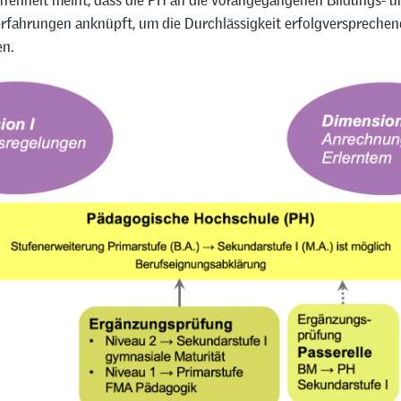
ffenheit meint, dass die PH an die vorangegangenen Bildungs- u
rfahrungen anknüpft, um die Durchlässigkeit erfolgversprechen
en.