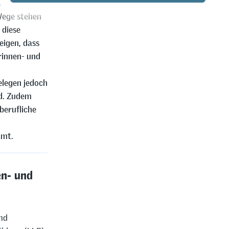
ieviele
Wege stehen
 diese
eigen, dass
rinnen- und
elegen jedoch
d. Zudem
berufliche
amt.
en- und
und