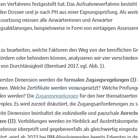
en Verfahrens festgestellt hat. Das Aufnahmeverfahren besteht
den Dossier und je nach PH aus einer Eignungsprüfung. Als weit
ssetzung müssen alle Anwärterinnen und Anwärter
gsabklärungen, beispielsweise in Form von eintägigen Assessem
 zu bearbeiten, welche Faktoren den Weg von der beruflichen G
fördern oder behindern können, analysieren wir vier verschieden
on Durchlässigkeit (Bernhard 2017, vgl. Abb. 1).
 ersten Dimension werden die
formalen Zugangsregelungen
(I)
en. Welche Zertifikate werden vorausgesetzt? Welche Prüfun
den werden? Die
Zugangsregelungen
für den hier thematisierte
mplex. Es wird zurzeit diskutiert, die Zugangsanforderungen zu 
ite Dimension beinhaltet die individuelle und pauschale
Anrech
em (II)
. Vorbildungen werden im Hinblick auf Austrittskompet
ebnisse überprüft und gegebenenfalls als gleichwertig eingestu
hrt, wird ab 2023 bei BM-Absolvierenden bereits Erlerntes in de