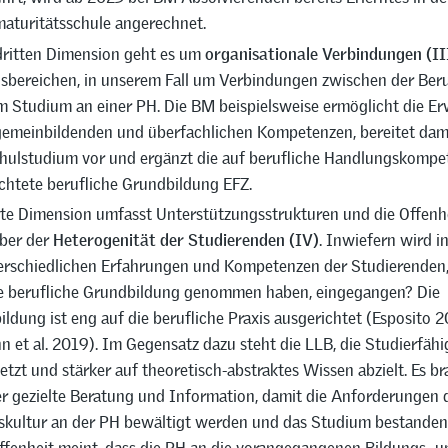
aturitätsschule angerechnet.
dritten Dimension geht es um
organisationale Verbindungen (II
sbereichen, in unserem Fall um Verbindungen zwischen der Ber
 Studium an einer PH. Die BM beispielsweise ermöglicht die E
gemeinbildenden und überfachlichen Kompetenzen, bereitet dami
ulstudium vor und ergänzt die auf berufliche Handlungskompe
chtete berufliche Grundbildung EFZ.
rte Dimension umfasst Unterstützungsstrukturen und die Offenh
ber der
Heterogenität der Studierenden
(IV)
. Inwiefern wird i
erschiedlichen Erfahrungen und Kompetenzen der Studierenden
e berufliche Grundbildung genommen haben, eingegangen? Die
ildung ist eng auf die berufliche Praxis ausgerichtet (Esposito 2
 et al. 2019). Im Gegensatz dazu steht die LLB, die Studierfähi
etzt und stärker auf theoretisch-abstraktes Wissen abzielt. Es b
r gezielte Beratung und Information, damit die Anforderungen 
skultur an der PH bewältigt werden und das Studium bestande