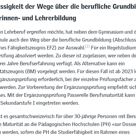
ssigkeit der Wege über die berufliche Grundbi
rinnen- und Lehrerbildung
n Lehrberuf ergreifen möchte, hat neben dem Gymnasium und 
hule auch den Weg über die berufliche Grundbildung (Abschluss
[1]
hes Fähigkeitszeugnis EFZ) zur Auswahl.
Für ein Regelstudium
üfung absolviert werden. Zu dieser ist zugelassen, wer neben 
ei Jahre Berufserfahrung verfügt. Als Alternative kann ein
ätszeugnis (BM) vorgelegt werden. Für diesen Fall ist ab 2023 l
rgänzungsprüfung erforderlich, bei der einzelne Prüfungsfächer
werden. Zur Vorbereitung der Ergänzungsprüfung empfiehlt sic
es. Mit der Ergänzungsprüfung Passerelle Berufsmaturität kann 
Sekundarstufe I eingetreten werden.
st es gesamtschweizerisch für über 30-jährige Personen mit Ber
e Maturität an die Pädagogischen Hochschulen (PH) «sur Dossie
u werden, sofern die PH die Studierfähigkeit im Rahmen eines