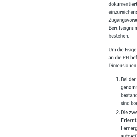
dokumentiert
einzureichen
Zugangsvorau
Berufseignun
bestehen.
Um die Frage
an die PH be
Dimensionen v
Bei der
genomm
bestan
sind ko
Die zwe
Erlernt
Lernerg
aufgefü