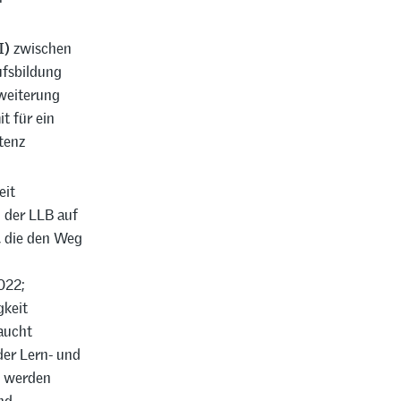
I)
zwischen
ufsbildung
rweiterung
t für ein
tenz
eit
n der LLB auf
, die den Weg
022;
gkeit
raucht
der Lern- und
n werden