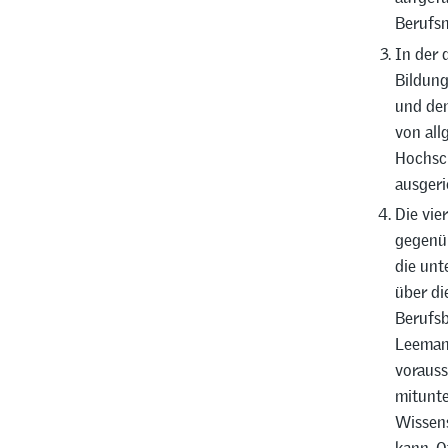
Berufsm
In der 
Bildung
und dem
von all
Hochsch
ausgeri
Die vie
gegenü
die unt
über di
Berufsb
Leemann
vorauss
mitunte
Wissen