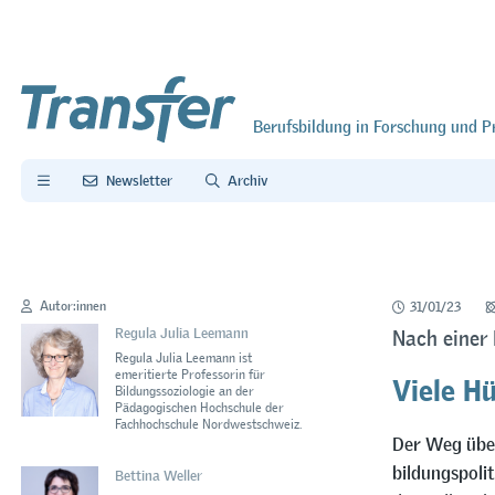
Berufsbildung in Forschung und P
Newsletter
Archiv
Autor:innen
31/01/23
Regula Julia Leemann
Nach einer
Regula Julia Leemann ist
Viele H
emeritierte Professorin für
Bildungssoziologie an der
Pädagogischen Hochschule der
Fachhochschule Nordwestschweiz.
Der Weg über
bildungspoli
Bettina Weller