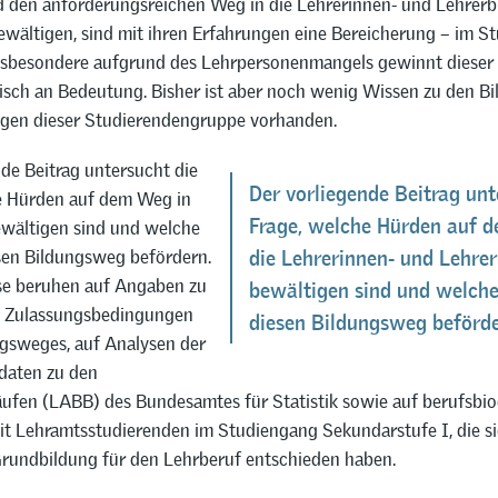
d den anforderungsreichen Weg in die Lehrerinnen- und Lehrerb
bewältigen, sind mit ihren Erfahrungen eine Bereicherung – im S
nsbesondere aufgrund des Lehrpersonenmangels gewinnt diese
tisch an Bedeutung. Bisher ist aber noch wenig Wissen zu den 
gen dieser Studierendengruppe vorhanden.
de Beitrag untersucht die
Der vorliegende Beitrag unt
e Hürden auf dem Weg in
Frage, welche Hürden auf 
ewältigen sind und welche
sen Bildungsweg befördern.
die Lehrerinnen- und Lehrer
se beruhen auf Angaben zu
bewältigen sind und welche
n Zulassungsbedingungen
diesen Bildungsweg beförde
ngsweges, auf Analysen der
daten zu den
äufen (LABB) des Bundesamtes für Statistik sowie auf berufsbio
it Lehramtsstudierenden im Studiengang Sekundarstufe I, die si
Grundbildung für den Lehrberuf entschieden haben.