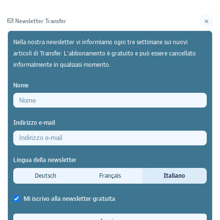
Newsletter Transfer
Nella nostra newsletter vi informiamo ogni tre settimane sui nuovi
articoli di Transfer. L'abbonamento è gratuito e può essere cancellato
informalmente in qualsiasi momento.
Newsletter
Archivio
Nome
30/07/25
Ricerca
Indirizzo e-mail
Studio longitudinale sulle preferenze di carriera
L’idea di essere professionalmente
Lingua della newsletter
indipendenti nasce in famiglia
Deutsch
Français
Italiano
Transfer
Mi iscrivo alla newsletter gratuita
Le madri e i padri che apprezzano il lavoro indipendente lo