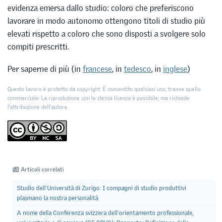
evidenza emersa dallo studio: coloro che preferiscono
lavorare in modo autonomo ottengono titoli di studio più
elevati rispetto a coloro che sono disposti a svolgere solo
compiti prescritti.
Per saperne di più (in
francese
, in
tedesco
, in
inglese
)
Questo lavoro è protetto da copyright. È consentito qualsiasi uso, tranne quello
commerciale. La riproduzione con la stessa licenza è possibile, ma richiede
l'attribuzione dell’autore.
Articoli correlati
Studio dell'Università di Zurigo: I compagni di studio produttivi
plasmano la nostra personalità
A nome della Conferenza svizzera dell'orientamento professionale,