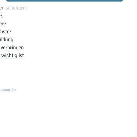
en scheitern?
P.
Der
chster
bildung
n verbringen
 wichtig ist
utzung. Die