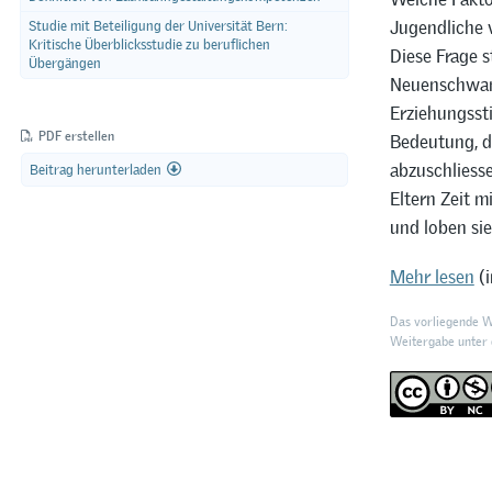
Jugendliche v
Studie mit Beteiligung der Universität Bern:
Kritische Überblicksstudie zu beruflichen
Diese Frage 
Übergängen
Neuenschwand
Erziehungssti
PDF erstellen
Bedeutung, d
abzuschliesse
Beitrag herunterladen
Eltern Zeit m
und loben si
Mehr lesen
(i
Das vorliegende We
Weitergabe unter d