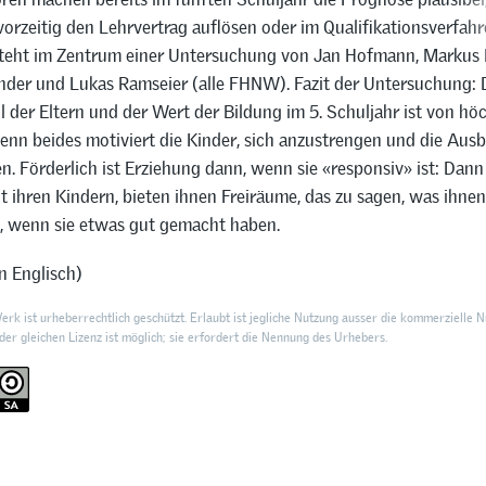
orzeitig den Lehrvertrag auflösen oder im Qualifikationsverfahr
steht im Zentrum einer Untersuchung von Jan Hofmann, Markus 
er und Lukas Ramseier (alle FHNW). Fazit der Untersuchung: 
l der Eltern und der Wert der Bildung im 5. Schuljahr ist von hö
enn beides motiviert die Kinder, sich anzustrengen und die Aus
n. Förderlich ist Erziehung dann, wenn sie «responsiv» ist: Dan
it ihren Kindern, bieten ihnen Freiräume, das zu sagen, was ihnen
e, wenn sie etwas gut gemacht haben.
n Englisch)
rk ist urheberrechtlich geschützt. Erlaubt ist jegliche Nutzung ausser die kommerzielle N
er gleichen Lizenz ist möglich; sie erfordert die Nennung des Urhebers.