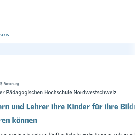
raxis
Forschung
der Pädagogischen Hochschule Nordwestschweiz
rn und Lehrer ihre Kinder für ihre Bil
ren können
ren machen bereits im fünften Schuljahr die Prognose plausibel