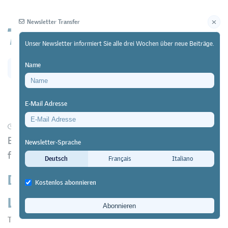
Newsletter Transfer
Unser Newsletter informiert Sie alle drei Wochen über neue Beiträge.
Name
Newsletter
Archiv
E-Mail Adresse
01/04/24
Forschung
Bericht im Auftrag der Schweizerischen Konferenz
Newsletter-Sprache
für Berufs-, Studien- und Laufbahnberatung
Deutsch
Français
Italiano
Definition von
Kostenlos abonnieren
Laufbahngestaltungskompetenzen
Transfer