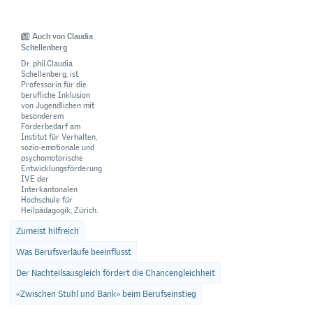
Auch von Claudia
Schellenberg
Dr. phil.Claudia
Schellenberg, ist
Professorin für die
berufliche Inklusion
von Jugendlichen mit
besonderem
Förderbedarf am
Institut für Verhalten,
sozio-emotionale und
psychomotorische
Entwicklungsförderung
IVE der
Interkantonalen
Hochschule für
Heilpädagogik, Zürich.
Zumeist hilfreich
Was Berufsverläufe beeinflusst
Der Nachteilsausgleich fördert die Chancengleichheit
«Zwischen Stuhl und Bank» beim Berufseinstieg