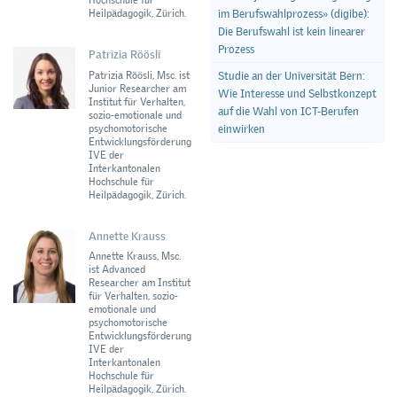
Hochschule für
im Berufswahlprozess» (digibe):
Heilpädagogik, Zürich.
Die Berufswahl ist kein linearer
Prozess
Patrizia Röösli
Patrizia Röösli, Msc. ist
Studie an der Universität Bern:
Junior Researcher am
Wie Interesse und Selbstkonzept
Institut für Verhalten,
auf die Wahl von ICT-Berufen
sozio-emotionale und
psychomotorische
einwirken
Entwicklungsförderung
IVE der
Interkantonalen
Hochschule für
Heilpädagogik, Zürich.
Annette Krauss
Annette Krauss, Msc.
ist Advanced
Researcher am Institut
für Verhalten, sozio-
emotionale und
psychomotorische
Entwicklungsförderung
IVE der
Interkantonalen
Hochschule für
Heilpädagogik, Zürich.