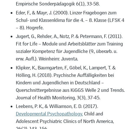
Empirische Sonderpädagogik 6(1), 33-58.
Eder, F., & Mayr, J. (2000). Linzer Fragebogen zum
Schul- und Klassenklima für die 4. – 8. Klasse (LFSK 4
– 8). Hogrefe.
Jugert, G., Rehder, A., Notz, P. & Petermann, F. (2011).
Fit for Life – Module und Arbeitsblätter zum Training
sozialer Kompetenz für Jugendliche (9., überarb. u.
erw. Aufl.). Weinheim: Juventa.
Klipker, K., Baumgarten, F., Göbel, K., Lampert, T. &
Hölling, H. (2018). Psychische Auffälligkeiten bei
Kindern und Jugendlichen in Deutschland –
Querschnittergebnisse aus KiGGS Welle 2 und Trends.
Journal of Health Monitoring, 3(3), 37-45.
Leebens, P. K., & Williamson, E. D. (2017).
Developmental Psychopathology.
Child and
Adolescent Psychiatric Clinics of North America,
26(2), 143–156.