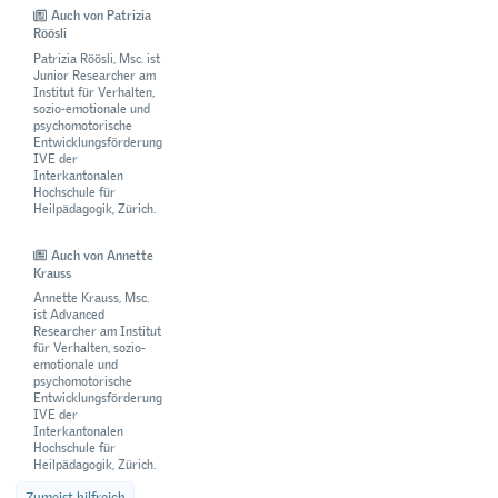
Auch von Patrizia
Röösli
Patrizia Röösli, Msc. ist
Junior Researcher am
Institut für Verhalten,
sozio-emotionale und
psychomotorische
Entwicklungsförderung
IVE der
Interkantonalen
Hochschule für
Heilpädagogik, Zürich.
Auch von Annette
Krauss
Annette Krauss, Msc.
ist Advanced
Researcher am Institut
für Verhalten, sozio-
emotionale und
psychomotorische
Entwicklungsförderung
IVE der
Interkantonalen
Hochschule für
Heilpädagogik, Zürich.
Zumeist hilfreich