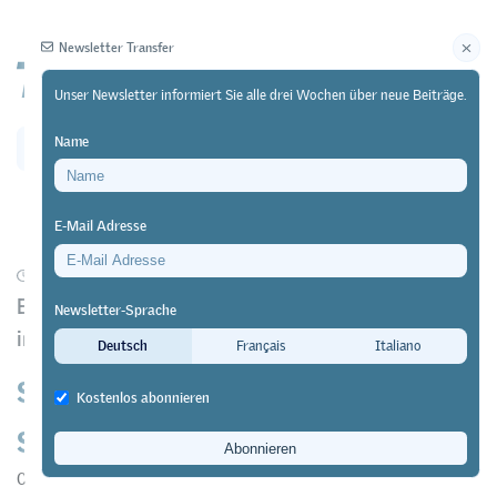
Newsletter Transfer
Unser Newsletter informiert Sie alle drei Wochen über neue Beiträge.
Name
Newsletter
Archiv
E-Mail Adresse
08/04/25
Forschung
https://doi.org/10.64829/12741
Empower Peers 4 Careers – ein Präventionsprojekt
Newsletter-Sprache
in der beruflichen Orientierung
Deutsch
Français
Italiano
So können sich Schülerinnen und
Kostenlos abonnieren
Schüler bei der Berufswahl helfen
Claudia Schellenberg
,
Patrizia Röösli
&
Annette Krauss