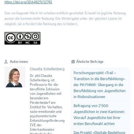
https://doi.org/10.64829/12741
Das vorliegende Werk ist urheberrechtlich geschützt. Erlaubt ist jegliche Nutzung
ausser die kommerzielle Nutzung. Die Weitergabe unter der gleichen Lizenz ist
möglich; sie erfordert die Nennung des Urhebers.
Autor:innen
Ähnliche Beiträge
Claudia Schellenberg
Forschungsprojekt «Trail –
Dr. phil.Claudia
Transition in die Berufsbildung»
Schellenberg, ist
der PH FHNW: Übergang in die
Professorin für die
berufliche Inklusion
Berufsbildung von Jugendlichen
von Jugendlichen mit
in Risikosituationen
besonderem
Förderbedarf am
Befragung von 2'500
Institut für Verhalten,
Jugendlichen in zwei Kantonen:
sozio-emotionale und
psychomotorische
Worauf Jugendliche bei ihrer
Entwicklungsförderung
ersten Berufswahl achten
IVE der
Interkantonalen
Das Projekt «Digitale Begleitung