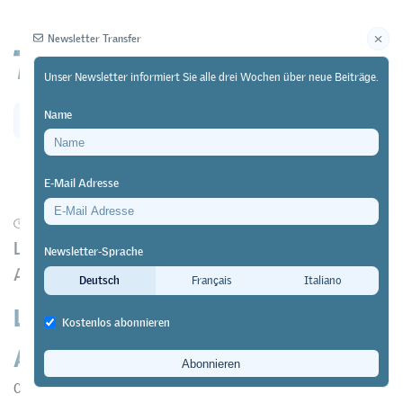
Newsletter Transfer
Unser Newsletter informiert Sie alle drei Wochen über neue Beiträge.
Name
Newsletter
Archiv
E-Mail Adresse
09/02/19
Forschung
https://doi.org/10.64829/1804
Längsschnittstudie zum Einstieg und
Newsletter-Sprache
Ausbildungsverlauf
Deutsch
Français
Italiano
Lernende in den niederschwelligen
Kostenlos abonnieren
Ausbildungsgefässen EBA und PrA
Claudia Hofmann
,
Annette Krauss
&
Xenia Müller