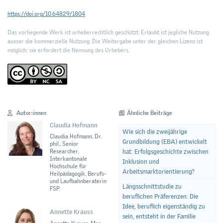
https://doi.org/10.64829/1804
Das vorliegende Werk ist urheberrechtlich geschützt. Erlaubt ist jegliche Nutzung
ausser die kommerzielle Nutzung. Die Weitergabe unter der gleichen Lizenz ist
möglich; sie erfordert die Nennung des Urhebers.
Autor:innen
Ähnliche Beiträge
Claudia Hofmann
Wie sich die zweijährige
Claudia Hofmann, Dr.
Grundbildung (EBA) entwickelt
phil., Senior
hat: Erfolgsgeschichte zwischen
Researcher,
Interkantonale
Inklusion und
Hochschule für
Arbeitsmarktorientierung?
Heilpädagogik, Berufs-
und Laufbahnberaterin
Längsschnittstudie zu
FSP.
beruflichen Präferenzen: Die
Idee, beruflich eigenständig zu
Annette Krauss
sein, entsteht in der Familie