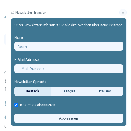
Newsletter Transfer
Unser Newsletter informiert Sie alle drei Wochen über neue Beiträge.
Name
Newsletter
Archiv
E-Mail Adresse
12/05/26
Forschung
https://doi.org/10.64829/15543
Erfahrungen mit Blended Learning im ABU an den
Newsletter-Sprache
Berufsfachschulen des Kantons St.Gallen
Deutsch
Français
Italiano
So lernen die Jugendlichen im
Kostenlos abonnieren
eigenen Tempo
Charlotte Nüesch
,
Marc Bischof
,
Nadja Egli
&
Lukas Sonderegger