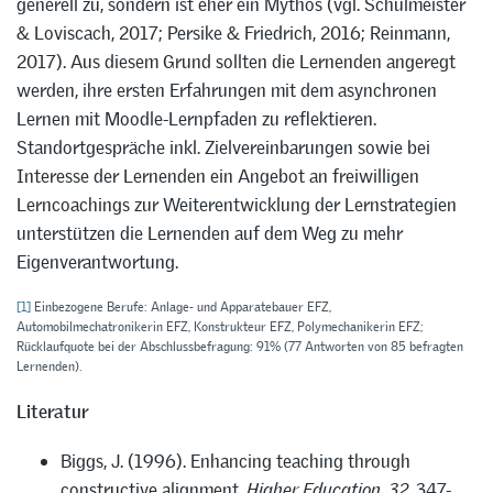
generell zu, sondern ist eher ein Mythos (vgl. Schulmeister
& Loviscach, 2017; Persike & Friedrich, 2016; Reinmann,
2017). Aus diesem Grund sollten die Lernenden angeregt
werden, ihre ersten Erfahrungen mit dem asynchronen
Lernen mit Moodle-Lernpfaden zu reflektieren.
Standortgespräche inkl. Zielvereinbarungen sowie bei
Interesse der Lernenden ein Angebot an freiwilligen
Lerncoachings zur Weiterentwicklung der Lernstrategien
unterstützen die Lernenden auf dem Weg zu mehr
Eigenverantwortung.
[1]
Einbezogene Berufe: Anlage- und Apparatebauer EFZ,
Automobilmechatronikerin EFZ, Konstrukteur EFZ, Polymechanikerin EFZ;
Rücklaufquote bei der Abschlussbefragung: 91% (77 Antworten von 85 befragten
Lernenden).
Literatur
Biggs, J. (1996). Enhancing teaching through
constructive alignment.
Higher Education, 32
, 347-