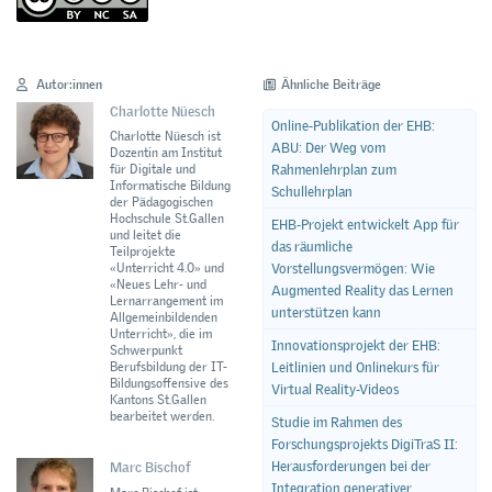
Autor:innen
Ähnliche Beiträge
Charlotte Nüesch
Online-Publikation der EHB:
Charlotte Nüesch ist
ABU: Der Weg vom
Dozentin am Institut
Rahmenlehrplan zum
für Digitale und
Informatische Bildung
Schullehrplan
der Pädagogischen
Hochschule St.Gallen
EHB-Projekt entwickelt App für
und leitet die
das räumliche
Teilprojekte
Vorstellungsvermögen: Wie
«Unterricht 4.0» und
«Neues Lehr- und
Augmented Reality das Lernen
Lernarrangement im
unterstützen kann
Allgemeinbildenden
Unterricht», die im
Innovationsprojekt der EHB:
Schwerpunkt
Leitlinien und Onlinekurs für
Berufsbildung der IT-
Bildungsoffensive des
Virtual Reality-Videos
Kantons St.Gallen
bearbeitet werden.
Studie im Rahmen des
Forschungsprojekts DigiTraS II:
Herausforderungen bei der
Marc Bischof
Integration generativer