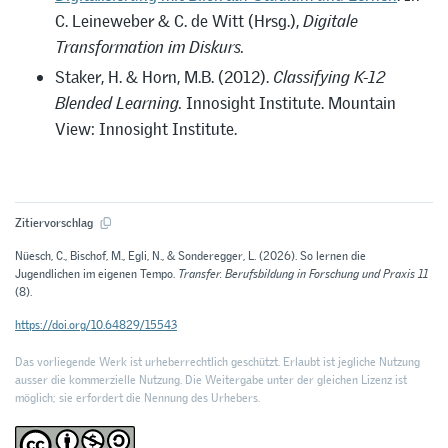
C. Leineweber & C. de Witt (Hrsg.),
Digitale
Transformation im Diskurs.
Staker, H. & Horn, M.B. (2012).
Classifying K-12
Blended Learning.
Innosight Institute. Mountain
View: Innosight Institute.
Zitiervorschlag
Nüesch, C., Bischof, M., Egli, N., & Sonderegger, L. (2026). So lernen die
Jugendlichen im eigenen Tempo.
Transfer. Berufsbildung in Forschung und Praxis 11
(8).
https://doi.org/10.64829/15543
Das vorliegende Werk ist urheberrechtlich geschützt. Erlaubt ist jegliche Nutzung
ausser die kommerzielle Nutzung. Die Weitergabe unter der gleichen Lizenz ist
möglich; sie erfordert die Nennung des Urhebers.