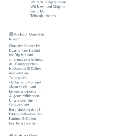
Weiterbildungszentrum
Wil-Uzwil und Mitglied
des ITBO-
Teilprojektteams.
Auch von Charlotte
Nüesch
Charlotte Nüesch ist
Dozentin am Institut
für Digitale und
Informatische Bildung
der Pädagogischen
Hochschule St.Gallen
und leitet die
Teilprojekte
«Unterricht 4.0» und
«Neues Lehr- und
Lernarrangement im
Allgemeinbildenden
Unterricht», die im
Schwerpunkt
Berufsbildung der IT-
Bildungsoffensive des
Kantons St.Gallen
bearbeitet werden.