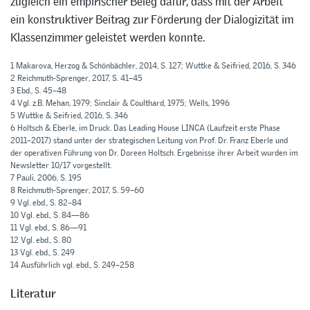
zugleich ein empirischer Beleg dafür, dass mit der Arbeit
ein konstruktiver Beitrag zur Förderung der Dialogizität im
Klassenzimmer geleistet werden konnte.
1 Makarova, Herzog & Schönbächler, 2014, S. 127; Wuttke & Seifried, 2016, S. 346
2 Reichmuth-Sprenger, 2017, S. 41–45
3 Ebd., S. 45–48
4 Vgl. z.B. Mehan, 1979; Sinclair & Coulthard, 1975; Wells, 1996
5 Wuttke & Seifried, 2016, S. 346
6 Holtsch & Eberle, im Druck. Das Leading House LINCA (Laufzeit erste Phase
2011–2017) stand unter der strategischen Leitung von Prof. Dr. Franz Eberle und
der operativen Führung von Dr. Doreen Holtsch. Ergebnisse ihrer Arbeit wurden im
Newsletter 10/17 vorgestellt.
7 Pauli, 2006, S. 195
8 Reichmuth-Sprenger, 2017, S. 59–60
9 Vgl. ebd., S. 82–84
10 Vgl. ebd., S. 84—86
11 Vgl. ebd., S. 86—91
12 Vgl. ebd., S. 80
13 Vgl. ebd., S. 249
14 Ausführlich vgl. ebd., S. 249–258
Literatur