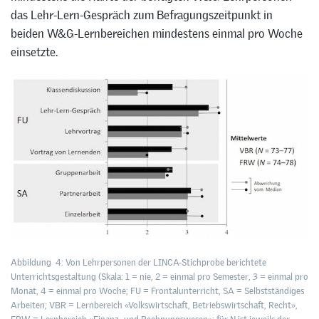
das Lehr-Lern-Gespräch zum Befragungszeitpunkt in
beiden W&G-Lernbereichen mindestens einmal pro Woche
einsetzte.
Abbildung 4: Von Lehrpersonen der LINCA-Stichprobe berichtete
Unterrichtsgestaltung (Skala: 1 = nie, 2 = einmal pro Semester, 3 = einmal pro
Monat, 4 = einmal pro Woche; FU = Frontalunterricht, SA = Selbstständiges
Arbeiten; VBR = Lernbereich «Volkswirtschaft, Betriebswirtschaft, Recht»,