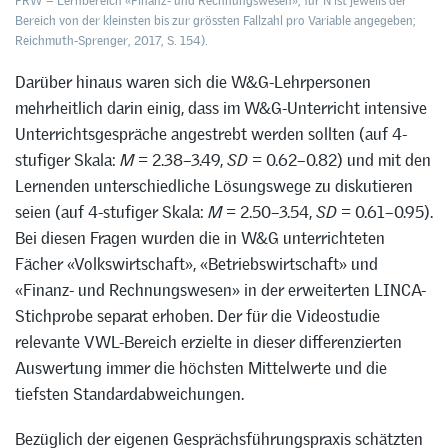
FRW = Lernbereich «Finanz- und Rechnungswesen»; für N ist jeweils der
Bereich von der kleinsten bis zur grössten Fallzahl pro Variable angegeben;
Reichmuth-Sprenger, 2017, S. 154).
Darüber hinaus waren sich die W&G-Lehrpersonen
mehrheitlich darin einig, dass im W&G-Unterricht intensive
Unterrichtsgespräche angestrebt werden sollten (auf 4-
stufiger Skala:
M
= 2.38–3.49,
SD
= 0.62–0.82) und mit den
Lernenden unterschiedliche Lösungswege zu diskutieren
seien (auf 4-stufiger Skala:
M
= 2.50–3.54,
SD
= 0.61–0.95).
Bei diesen Fragen wurden die in W&G unterrichteten
Fächer «Volkswirtschaft», «Betriebswirtschaft» und
«Finanz- und Rechnungswesen» in der erweiterten LINCA-
Stichprobe separat erhoben. Der für die Videostudie
relevante VWL-Bereich erzielte in dieser differenzierten
Auswertung immer die höchsten Mittelwerte und die
tiefsten Standardabweichungen.
Bezüglich der eigenen Gesprächsführungspraxis schätzten