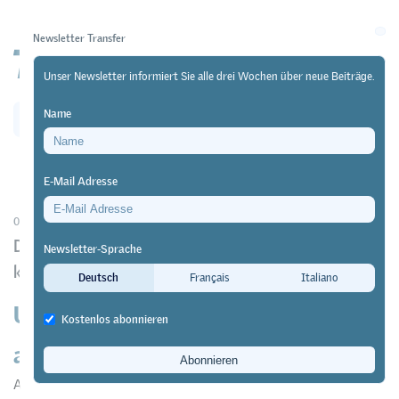
Newsletter Transfer
Unser Newsletter informiert Sie alle drei Wochen über neue Beiträge.
Name
Newsletter
Archiv
E-Mail Adresse
01/01/18
Forschung
https://doi.org/10.64829/1725
Dissertation zu Lehr-Lern-Gesprächen im
Newsletter-Sprache
kaufmännischen Unterricht
Deutsch
Français
Italiano
Unterrichtsgespräche führen:
Kostenlos abonnieren
anspruchsvoller als gedacht
Andrea Reichmuth-Sprenger