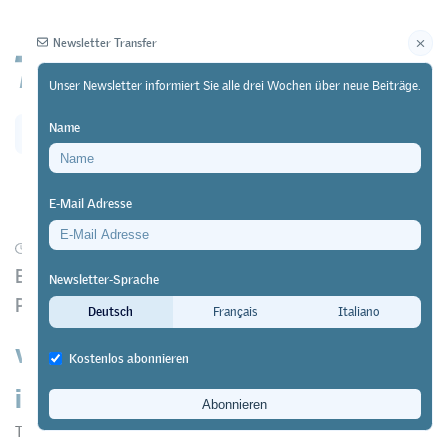
Newsletter Transfer
Unser Newsletter informiert Sie alle drei Wochen über neue Beiträge.
Name
Newsletter
Archiv
E-Mail Adresse
07/03/24
Forschung
Evaluation bestätigt positive Effekte auf die
Newsletter-Sprache
Persönlichkeit
Deutsch
Français
Italiano
viamia schweizweit erfolgreich
Kostenlos abonnieren
implementiert
Transfer