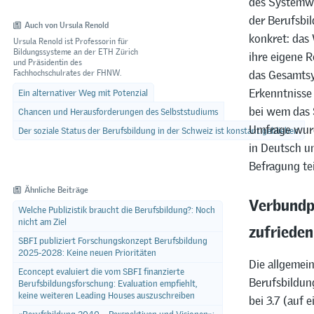
des Systemwi
der Berufsbil
Auch von Ursula Renold
konkret: das
Ursula Renold ist Professorin für
Bildungssysteme an der ETH Zürich
ihre eigene R
und Präsidentin des
Fachhochschulrates der FHNW.
das Gesamtsy
Erkenntniss
Ein alternativer Weg mit Potenzial
bei wem das S
Chancen und Herausforderungen des Selbststudiums
Umfrage wurd
Der soziale Status der Berufsbildung in der Schweiz ist konstant geblieben
in Deutsch u
Befragung te
Ähnliche Beiträge
Verbundp
Welche Publizistik braucht die Berufsbildung?: Noch
zufrieden
nicht am Ziel
SBFI publiziert Forschungskonzept Berufsbildung
2025-2028: Keine neuen Prioritäten
Die allgemei
Econcept evaluiert die vom SBFI finanzierte
Berufsbildung
Berufsbildungsforschung: Evaluation empfiehlt,
keine weiteren Leading Houses auszuschreiben
bei 3.7 (auf 