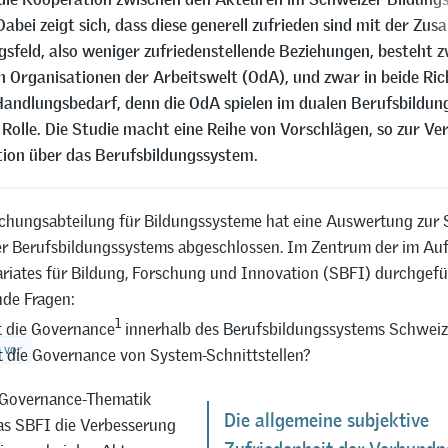
Dabei zeigt sich, dass diese generell zufrieden sind mit der Zu
sfeld, also weniger zufriedenstellende Beziehungen, besteht 
 Organisationen der Arbeitswelt (OdA), und zwar in beide Ri
 Handlungsbedarf, denn die OdA spielen im dualen Berufsbildu
e Rolle. Die Studie macht eine Reihe von Vorschlägen, so zur V
ion über das Berufsbildungssystem.
chungsabteilung für Bildungssysteme hat eine Auswertung zur
r Berufsbildungssystems abgeschlossen. Im Zentrum der im Auf
ariates für Bildung, Forschung und Innovation (SBFI) durchgefü
nde Fragen:
1
t die Governance
innerhalb des Berufsbildungssystems Schwei
t vor
st die Governance von System-Schnittstellen?
 Governance-Thematik
Die allgemeine subjektive
as SBFI die Verbesserung