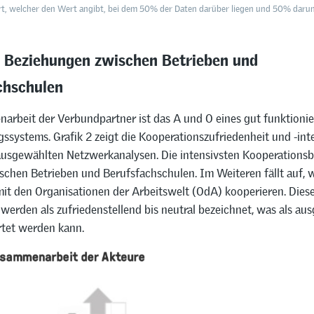
t, welcher den Wert angibt, bei dem 50% der Daten darüber liegen und 50% daru
e Beziehungen zwischen Betrieben und
chschulen
arbeit der Verbundpartner ist das A und O eines gut funktioni
ssystems. Grafik 2 zeigt die Kooperationszufriedenheit und -int
usgewählten Netzwerkanalysen. Die intensivsten Kooperations
chen Betrieben und Berufsfachschulen. Im Weiteren fällt auf, w
mit den Organisationen der Arbeitswelt (OdA) kooperieren. Dies
werden als zufriedenstellend bis neutral bezeichnet, was als au
rtet werden kann.