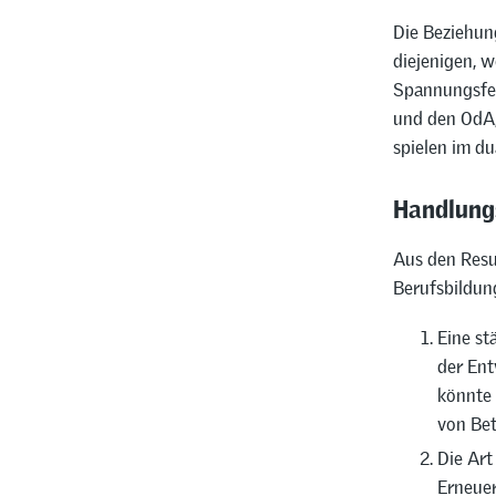
Die Beziehung
diejenigen, 
Spannungsfel
und den OdA,
spielen im du
Handlung
Aus den Resu
Berufsbildun
Eine st
der Ent
könnte 
von Bet
Die Art
Erneuer