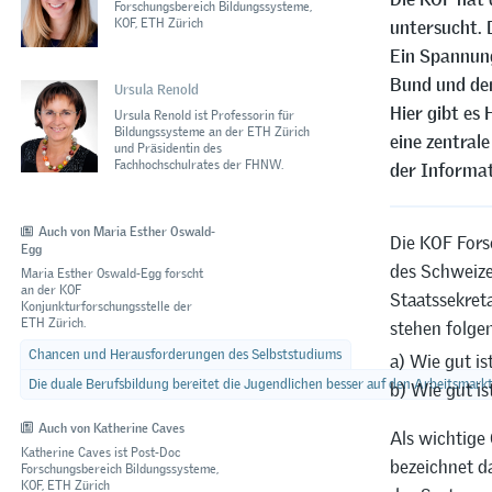
Forschungsbereich Bildungssysteme,
KOF, ETH Zürich
untersucht. 
Ein Spannung
Bund und den
Ursula Renold
Hier gibt es
Ursula Renold ist Professorin für
Bildungssysteme an der ETH Zürich
eine zentral
und Präsidentin des
Fachhochschulrates der FHNW.
der Informat
Auch von Maria Esther Oswald-
Die KOF Fors
Egg
des Schweize
Maria Esther Oswald-Egg forscht
an der KOF
Staatssekret
Konjunkturforschungsstelle der
ETH Zürich.
stehen folge
Chancen und Herausforderungen des Selbststudiums
a) Wie gut is
Die duale Berufsbildung bereitet die Jugendlichen besser auf den Arbeitsmark
b) Wie gut i
Auch von Katherine Caves
Als wichtige
Katherine Caves ist Post-Doc
bezeichnet d
Forschungsbereich Bildungssysteme,
KOF, ETH Zürich