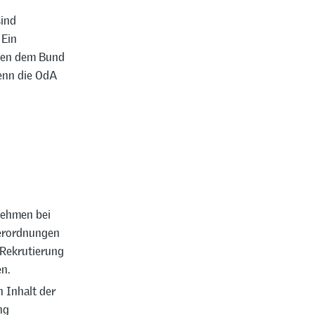
sind
 Ein
chen dem Bund
denn die OdA
nehmen bei
verordnungen
 Rekrutierung
n.
 Inhalt der
ng