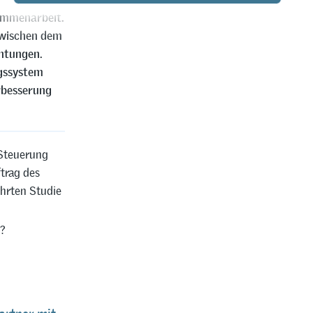
sammenarbeit.
zwischen dem
chtungen.
ngssystem
erbesserung
 Steuerung
trag des
hrten Studie
z?