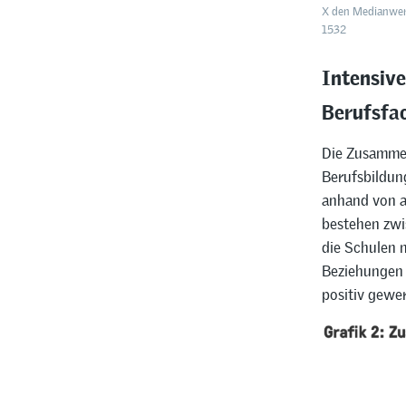
X den Medianwer
1532
Intensiv
Berufsfa
Die Zusammen
Berufsbildung
anhand von a
bestehen zwis
die Schulen 
Beziehungen 
positiv gewe