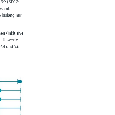
 3.9 (SD12:
esamt
e bislang nur
en (inklusive
nittswerte
2.8 und 3.6.