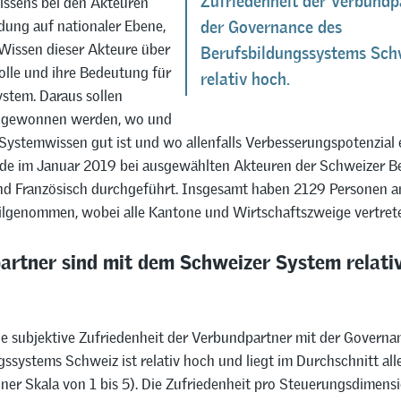
Zufriedenheit der Verbundp
ssens bei den Akteuren
dung auf nationaler Ebene,
der Governance des
 Wissen dieser Akteure über
Berufsbildungssystems Schw
olle und ihre Bedeutung für
relativ hoch.
stem. Daraus sollen
e gewonnen werden, wo und
ystemwissen gut ist und wo allenfalls Verbesserungspotenzial e
e im Januar 2019 bei ausgewählten Akteuren der Schweizer B
nd Französisch durchgeführt. Insgesamt haben 2129 Personen a
ilgenommen, wobei alle Kantone und Wirtschaftszweige vertrete
artner sind mit dem Schweizer System relati
ne subjektive Zufriedenheit der Verbundpartner mit der Governa
ssystems Schweiz ist relativ hoch und liegt im Durchschnitt all
einer Skala von 1 bis 5). Die Zufriedenheit pro Steuerungsdimen