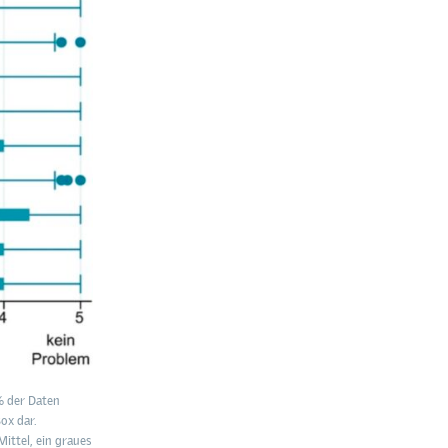
0% der Daten
ox dar.
ittel, ein graues