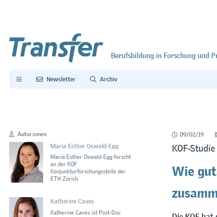
Berufsbildung in Forschung und P
Newsletter
Archiv
Autor:innen
09/02/19
Maria Esther Oswald-Egg
KOF-Studie 
Maria Esther Oswald-Egg forscht
Wie gut
an der KOF
Konjunkturforschungsstelle der
ETH Zürich.
zusamm
Katherine Caves
Katherine Caves ist Post-Doc
Die KOF hat 