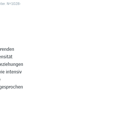
nter. N=1028-
erenden
ensität
beziehungen
ie intensiv
e
sgesprochen