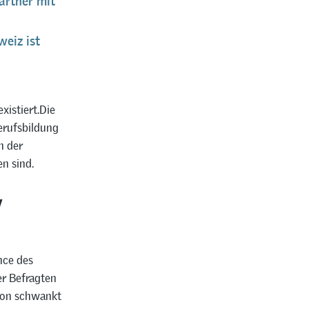
artner mit
eiz ist
xistiert.Die
erufsbildung
n der
n sind.
v
nce des
er Befragten
sion schwankt