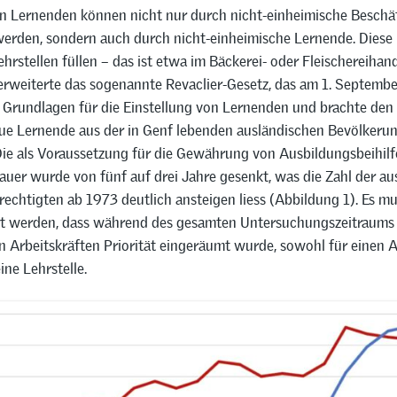
n Lernenden können nicht nur durch nicht-einheimische Beschäf
 werden, sondern auch durch nicht-einheimische Lernende. Diese
hrstellen füllen – das ist etwa im Bäckerei- oder Fleischereiha
 erweiterte das sogenannte Revaclier-Gesetz, das am 1. Septembe
ie Grundlagen für die Einstellung von Lernenden und brachte den
ue Lernende aus der in Genf lebenden ausländischen Bevölkeru
 Die als Voraussetzung für die Gewährung von Ausbildungsbeihil
auer wurde von fünf auf drei Jahre gesenkt, was die Zahl der au
echtigten ab 1973 deutlich ansteigen liess (Abbildung 1). Es m
rt werden, dass während des gesamten Untersuchungszeitraums
 Arbeitskräften Priorität eingeräumt wurde, sowohl für einen A
ine Lehrstelle.