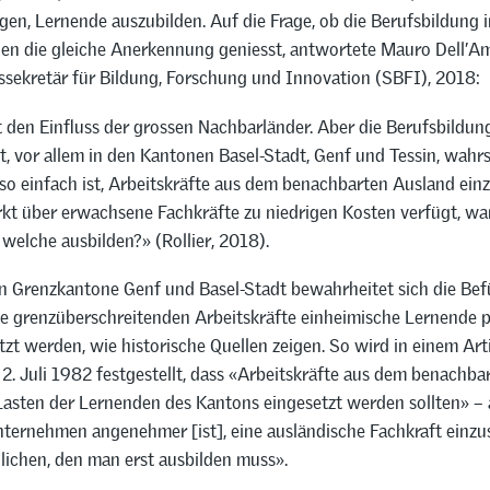
en, Lernende auszubilden. Auf die Frage, ob die Berufsbildung i
en die gleiche Anerkennung geniesst, antwortete Mauro Dell’A
ssekretär für Bildung, Forschung und Innovation (SBFI), 2018:
t den Einfluss der grossen Nachbarländer. Aber die Berufsbildun
, vor allem in den Kantonen Basel-Stadt, Genf und Tessin, wahrs
 so einfach ist, Arbeitskräfte aus dem benachbarten Ausland einz
kt über erwachsene Fachkräfte zu niedrigen Kosten verfügt, wa
welche ausbilden?» (Rollier, 2018).
en Grenzkantone Genf und Basel-Stadt bewahrheitet sich die Bef
ie grenzüberschreitenden Arbeitskräfte einheimische Lernende p
tzt werden, wie historische Quellen zeigen. So wird in einem Art
. Juli 1982 festgestellt, dass «Arbeitskräfte aus dem benachba
 Lasten der Lernenden des Kantons eingesetzt werden sollten» 
nternehmen angenehmer [ist], eine ausländische Fachkraft einzus
lichen, den man erst ausbilden muss».