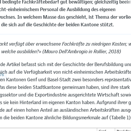
l bedingte Fachkräftebedarf gut bewältigen; gleichzeitig beein
cht-einheimischem Personal die Ausbildung des eigenen
chses. In welchem Masse das geschieht, ist Thema der vorli
 die sich auf die Geschichte der beiden Kantone stützt.
rkt verfügt über erwachsene Fachkräfte zu niedrigen Kosten; 
welche ausbilden?» (Mauro Dell’Ambrogio in Rollier, 2018)
de Artikel befasst sich mit der Geschichte der Berufsbildung un
sich auf die Verfügbarkeit von nicht-einheimischen Arbeitskräft
976
en Kantonen Genf und Basel-Stadt zwei besonders repräsentativ
Was diese beiden Stadtkantone gemeinsam haben, sind ihre stark
gssektor und die Exportindustrie ausgerichtete Wirtschaft sowi
s sie kein Hinterland im eigenen Kanton haben. Aufgrund ihrer 
de auf einen hohen Anteil an ausländischen Arbeitskräften ausge
 die beiden Kantone ähnliche Bildungsmerkmale auf (Tabelle 1)