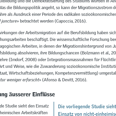
lbildung und die Demokratisierung des Studiums wurden in Ang
s die Bildungspolitik angeht, so kann der Migrationszustrom d
ahre als Ausdruck einer Periode des radikalen sozioökonomisch
l juncture
» betrachtet werden (Capoccia, 2016).
rkungen der Arbeitsmigration auf die Berufsbildung haben sich 
hungsarbeiten beschäftigt. Die wissenschaftliche Forschung be
dagogischen Arbeiten, in denen der Migrationshintergrund von J
fsbildung absolvieren, ihre Bildungschancen (Bolzmann et al., 2
ehre (Imdorf, 2008) oder Integrationsmassnahmen für Flüchtlin
Art und Weise, wie die Zuwanderung sozioökonomische Institut
taat, Wirtschaftsbeziehungen, Kompetenzvermittlung) umgestalt
atur weniger erforscht
» (Afonso & Devitt, 2016).
ng äusserer Einflüsse
de Studie sieht den Einsatz
Die vorliegende Studie sieh
nheimischen Arbeitskräften
Einsatz von nicht-einheimi