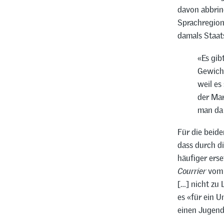
davon abbring
Sprachregion
damals Staat
«Es gib
Gewicht
weil es
der Mar
man da 
Für die beid
dass durch d
häufiger erse
Courrier
vom 2
[…] nicht zu
es «für ein U
einen Jugend