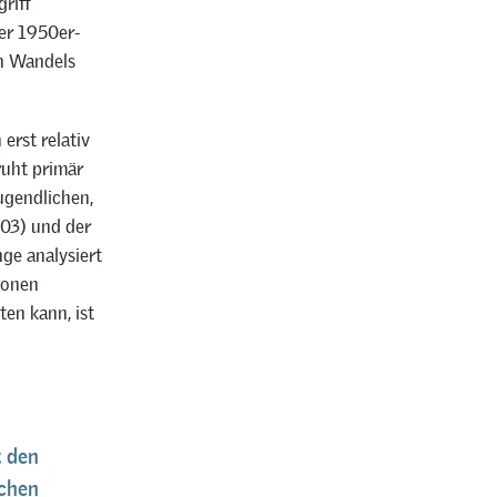
riff
er 1950er-
en Wandels
erst relativ
ruht primär
ugendlichen,
003) und der
ge analysiert
ionen
en kann, ist
t den
schen