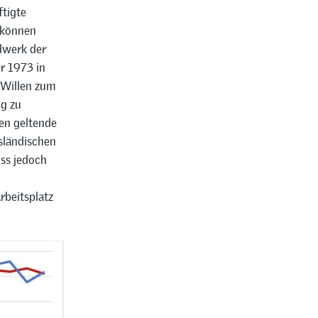
tigte
 können
ndwerk der
r 1973 in
 Willen zum
ng zu
fen geltende
sländischen
uss jedoch
rbeitsplatz