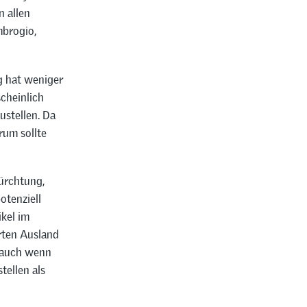
n allen
mbrogio,
g hat weniger
cheinlich
ustellen. Da
rum sollte
ürchtung,
otenziell
ikel im
rten Ausland
– auch wenn
tellen als