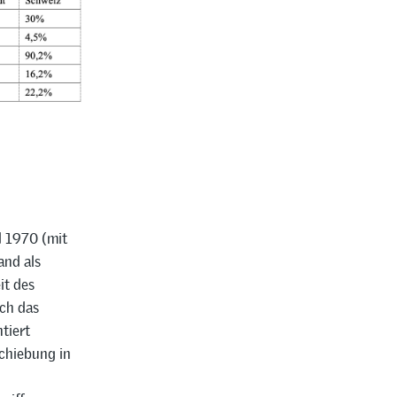
d 1970 (mit
and als
it des
ich das
tiert
chiebung in