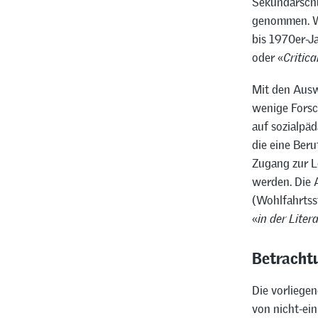
Sekundarschu
genommen. Wa
bis 1970er-J
oder «
Critica
Mit den Auswi
wenige Forsc
auf sozialpä
die eine Beru
Zugang zur L
werden. Die 
(Wohlfahrtss
«
in der Liter
Betrachtu
Die vorliegen
von nicht-ei