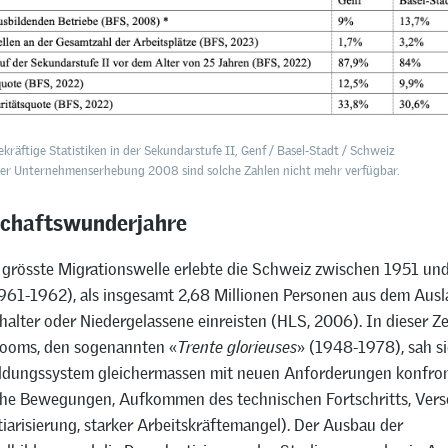
ekräftige Statistiken in der Sekundarstufe II, Genf / Basel-Stadt / Schweiz
er Unternehmenserhebung 2008 sind solche Zahlen nicht mehr verfügbar.
schaftswunderjahre
e grösste Migrationswelle erlebte die Schweiz zwischen 1951 un
61-1962), als insgesamt 2,68 Millionen Personen aus dem Ausl
alter oder Niedergelassene einreisten (HLS, 2006). In dieser Ze
ooms, den sogenannten «
Trente glorieuses
» (1948-1978), sah s
ldungssystem gleichermassen mit neuen Anforderungen konfron
he Bewegungen, Aufkommen des technischen Fortschritts, Vers
iarisierung, starker Arbeitskräftemangel). Der Ausbau der