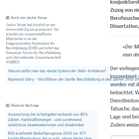
konjunkturel
Zuzug von ni
Berufsnachwu
Auch von Jackie Vorpe
Jackie Vorpe hat kürzlich an der
Dissertation,
Universität Zürich promoviert. Sie
arbeitet als wissenschaftliche
Mitarbeiterin an der
Eidgenössischen Hochschule für
«Der Ma
Berufsbildung (EHB) und leitet das
Schweizer Forum für Berufsbildung
man da 
und internationale Zusammenarbeit
(FoBBIZ).
Der vorliegen
Warum sollte man das «beste System der Welt» kritisieren?
konzentriert 
Raymond Uldry – Wortführer der Genfer Berufsbildung in den Jahren 1955-1
werden mit d
betrachtet. 
Dienstleistun
Ähnliche Beiträge
Tatsache, das
Auswertung des Arbeitgeberverbands von BFS-
Lage sind bei
Zahlen: Fachkräftemangel – und zunehmend
Zudem weisen
arbeitslose Akademikerinnen und Akademiker
BSS erarbeitet Bedarfsprognose 2033 zur ICT-
Fachkräftesituation: Bis in acht Jahren fehlen über