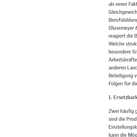
als einen Fak
Gleichgewich
Berufsbildun
(Busemeyer &
reagiert die 
Welche struk
besondere Si
Arbeitskräft
anderen Land
Beteiligung 
Folgen für di
1. Ersetzbar
Zwei häufig g
sind die Pro
Einstellungsk
kann die Mögl