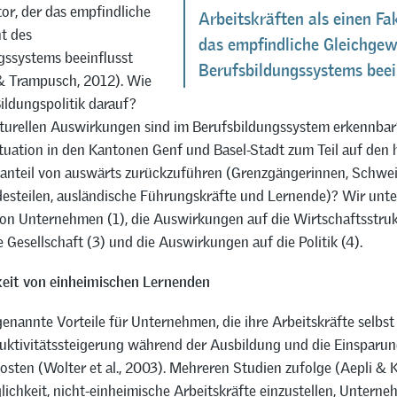
tor, der das empfindliche
Arbeitskräften als einen Fak
t des
das empfindliche Gleichgew
gssystems beeinflusst
Berufsbildungssystems beei
 Trampusch, 2012). Wie
Bildungspolitik darauf?
turellen Auswirkungen sind im Berufsbildungssystem erkennbar?
tuation in den Kantonen Genf und Basel-Stadt zum Teil auf den
eanteil von auswärts zurückzuführen (Grenzgängerinnen, Schwei
esteilen, ausländische Führungskräfte und Lernende)? Wir unte
von Unternehmen (1), die Auswirkungen auf die Wirtschaftsstrukt
e Gesellschaft (3) und die Auswirkungen auf die Politik (4).
keit von einheimischen Lernenden
enannte Vorteile für Unternehmen, die ihre Arbeitskräfte selbst
duktivitätssteigerung während der Ausbildung und die Einsparu
osten (Wolter et al., 2003). Mehreren Studien zufolge (Aepli &
ichkeit, nicht-einheimische Arbeitskräfte einzustellen, Untern