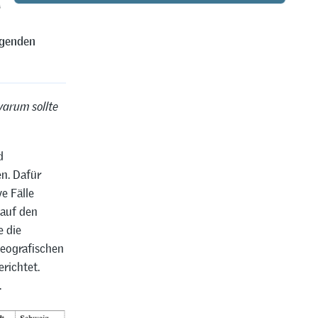
trächtigt der
egenden
warum sollte
d
en. Dafür
e Fälle
 auf den
e die
geografischen
richtet.
.