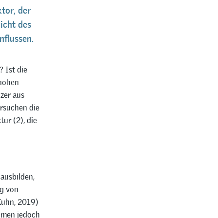
tor, der
icht des
nflussen.
 Ist die
 hohen
zer aus
rsuchen die
ur (2), die
 ausbilden,
ng von
 Kuhn, 2019)
ehmen jedoch