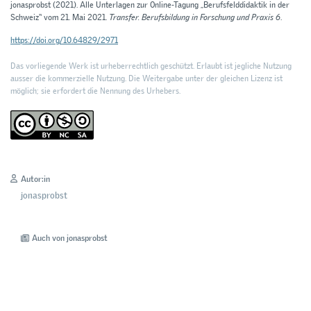
jonasprobst (2021). Alle Unterlagen zur Online-Tagung „Berufsfelddidaktik in der
Schweiz“ vom 21. Mai 2021.
Transfer. Berufsbildung in Forschung und Praxis 6
.
https://doi.org/10.64829/2971
Das vorliegende Werk ist urheberrechtlich geschützt. Erlaubt ist jegliche Nutzung
ausser die kommerzielle Nutzung. Die Weitergabe unter der gleichen Lizenz ist
möglich; sie erfordert die Nennung des Urhebers.
Autor:in
jonasprobst
Auch von jonasprobst