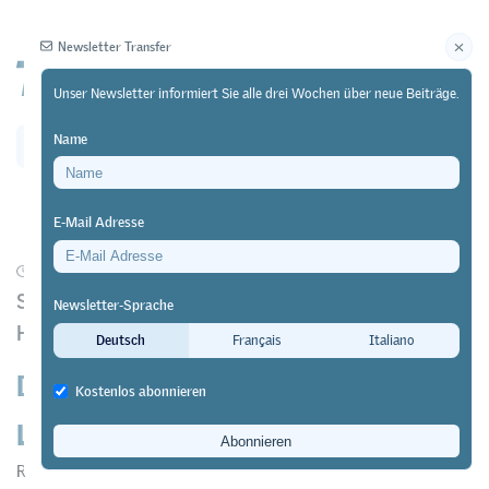
Newsletter Transfer
Unser Newsletter informiert Sie alle drei Wochen über neue Beiträge.
Name
Newsletter
Archiv
E-Mail Adresse
09/08/22
Forschung
https://doi.org/10.64829/5587
Spezifische Herausforderungen für Jugendliche in
Newsletter-Sprache
Heimen
Deutsch
Français
Italiano
Die berufliche Integration von Care
Kostenlos abonnieren
Leavern
Renate Stohler
&
Karin Werner