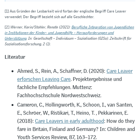
[1]
Aus Gründen der Lesbarkeit wird fortan der englische Begriff Care Leaver
verwendet. Der Begriff bezieht sich auf alle Geschlechter.
[2]
Werner, Karin/Stohler, Renate (2021):
Berufliche Integration von Jugendlichen
in Institutionen der Kinder- und Jugendhilfe – Herausforderungen und
Unterstützung
. In: Gesellschaft – Individuum – Sozialisation (GISo). Zeitschrift für
Sozialisationsforschung, 2 (1).
Literatur
Ahmed, S., Rein, A., Schaffner, D. (2020):
Care Leaver
erforschen Leaving Care
. Projektergebnisse und
fachliche Empfehlungen. Muttenz:
Fachhochschschule Nordwestschweiz.
Cameron, C., Hollingworth, K., Schoon, I., van Santen,
E., Schröer, W., Ristikari, T., Heino, T. , Pekkarinen, E.
(2018):
Care Leavers in early adulthood
: How do they
fare in Britain, Finland and Germany? In: Children and
Youth Services Review, 87, 163–172.