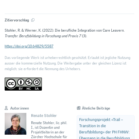
Zitiervorschlag
Stohler, R. & Werner, K. (2022). Die berufliche Integration von Care Leavern.
Transfer. Berufsbildung in Forschung und Praxis 7
(3).
https://doi.org/10.64829/5587
Das vorliegende Werk ist urheberrechtlich geschützt. Erlaubt ist jegliche Nutzung
ausser die kommerzielle Nutzung. Die Weitergabe unter der gleichen Lizenz ist
möglich; sie erfordert die Nennung des Urhebers.
Autor:innen
Ähnliche Beiträge
Renate Stohler
Forschungsprojekt «Trail –
Renate Stohler, lic. phil.
Transition in die
I., ist Dozentin und
Berufsbildung» der PH FHNW:
Projektleiterin an der
Zürcher Hochschule für
Übergang in die Berufsbildung