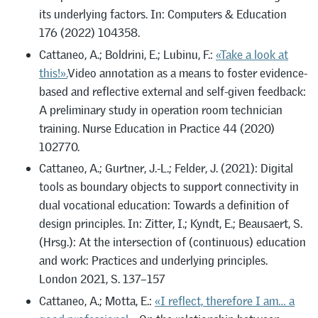
its underlying factors. In: Computers & Education
176 (2022) 104358.
Cattaneo, A.; Boldrini, E.; Lubinu, F.:
«Take a look at
this!».
Video annotation as a means to foster evidence-
based and reflective external and self-given feedback:
A preliminary study in operation room technician
training. Nurse Education in Practice 44 (2020)
102770.
Cattaneo, A.; Gurtner, J.-L.; Felder, J. (2021): Digital
tools as boundary objects to support connectivity in
dual vocational education: Towards a definition of
design principles. In: Zitter, I.; Kyndt, E.; Beausaert, S.
(Hrsg.): At the intersection of (continuous) education
and work: Practices and underlying principles.
London 2021, S. 137–157
Cattaneo, A.; Motta, E.:
«I reflect, therefore I am… a