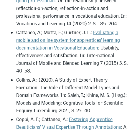
good professional»
.
On the relationship between
reflection-on-action, reflection-in-action and
professional performance in vocational education. In:
Vocations and Learning 14 (2020) 2, S. 185–204.
Cattaneo, A.; Motta, E.; Gurtner, J.-L.:
Evaluating a
mobile and online system for apprentices’ learning
documentation in Vocational Education
: Usability,
effectiveness and satisfaction. In: International
Journal of Mobile and Blended Learning 7 (2015) 3, S.
40–58.
Collins, A.: (2010). A Study of Expert Theory
Formation: The Role of Different Model Types and
Domain Frameworks. In: Saleh, I.; Khine, M. S. (Hrsg.):
Models and Modeling: Cognitive Tools for Scientific
Enquiry. Luxemburg 2021, S. 23–40.
Coppi, A. E.; Cattaneo, A.:
Fostering Apprentice
Beauticians’ Visual Expertise Through Annotations
: A