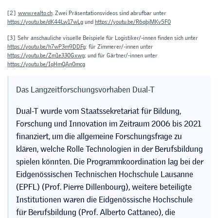
[2]
www.realto.ch
. Zwei Präsentationsvideos sind abrufbar unter
https://youtu.be/dK44Lw17wLg
und
https://youtu.be/R6qbjMKv5F0
[3]
Sehr anschauliche visuelle Beispiele für Logistiker/-innen finden sich unter
https://youtu.be/h7wP3m9DDFg
; für Zimmerer/-innen unter
https://youtu.be/Zm1e330Gxwg
; und für Gärtner/-innen unter
https://youtu.be/IqHmQAn0mcg
Das Langzeitforschungsvorhaben Dual-T
Dual-T wurde vom Staatssekretariat für Bildung,
Forschung und Innovation im Zeitraum 2006 bis 2021
finanziert, um die allgemeine Forschungsfrage zu
klären, welche Rolle Technologien in der Berufsbildung
spielen könnten. Die Programmkoordination lag bei der
Eidgenössischen Technischen Hochschule Lausanne
(EPFL) (Prof. Pierre Dillenbourg), weitere beteiligte
Institutionen waren die Eidgenössische Hochschule
für Berufsbildung (Prof. Alberto Cattaneo), die