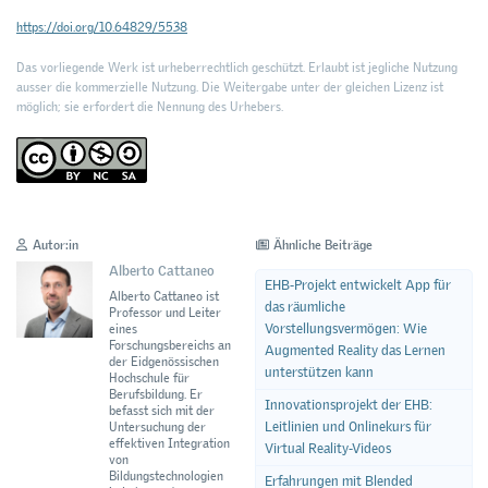
https://doi.org/10.64829/5538
Das vorliegende Werk ist urheberrechtlich geschützt. Erlaubt ist jegliche Nutzung
ausser die kommerzielle Nutzung. Die Weitergabe unter der gleichen Lizenz ist
möglich; sie erfordert die Nennung des Urhebers.
Autor:in
Ähnliche Beiträge
Alberto Cattaneo
EHB-Projekt entwickelt App für
Alberto Cattaneo ist
das räumliche
Professor und Leiter
Vorstellungsvermögen: Wie
eines
Forschungsbereichs an
Augmented Reality das Lernen
der Eidgenössischen
unterstützen kann
Hochschule für
Berufsbildung. Er
Innovationsprojekt der EHB:
befasst sich mit der
Leitlinien und Onlinekurs für
Untersuchung der
effektiven Integration
Virtual Reality-Videos
von
Bildungstechnologien
Erfahrungen mit Blended