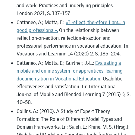
and work: Practices and underlying principles.
London 2021, S. 137–157
Cattaneo, A.; Motta, E.:
«I reflect, therefore I am… a
good professional»
.
On the relationship between
reflection-on-action, reflection-in-action and
professional performance in vocational education. In:
Vocations and Learning 14 (2020) 2, S. 185–204.
Cattaneo, A.; Motta, E.; Gurtner, J.-L.:
Evaluating a
mobile and online system for apprentices’ learning
documentation in Vocational Education
: Usability,
effectiveness and satisfaction. In: International
Journal of Mobile and Blended Learning 7 (2015) 3, S.
40–58.
Collins, A.: (2010). A Study of Expert Theory
Formation: The Role of Different Model Types and
Domain Frameworks. In: Saleh, I.; Khine, M. S. (Hrsg.):
Models and Modeling: Cognitive Tools for Scientific