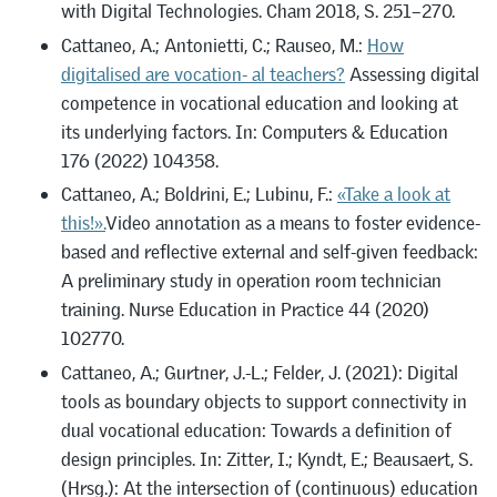
with Digital Technologies. Cham 2018, S. 251–270.
Cattaneo, A.; Antonietti, C.; Rauseo, M.:
How
digitalised are vocation- al teachers?
Assessing digital
competence in vocational education and looking at
its underlying factors. In: Computers & Education
176 (2022) 104358.
Cattaneo, A.; Boldrini, E.; Lubinu, F.:
«Take a look at
this!».
Video annotation as a means to foster evidence-
based and reflective external and self-given feedback:
A preliminary study in operation room technician
training. Nurse Education in Practice 44 (2020)
102770.
Cattaneo, A.; Gurtner, J.-L.; Felder, J. (2021): Digital
tools as boundary objects to support connectivity in
dual vocational education: Towards a definition of
design principles. In: Zitter, I.; Kyndt, E.; Beausaert, S.
(Hrsg.): At the intersection of (continuous) education