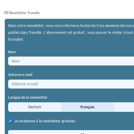
Newsletter Transfer
Dans notre newsletter, nous vous informons toutes les trois semaines des nouv
publiés dans Transfer. L'abonnement est gratuit ; vous pouvez le résilier à to
formalité.
Newsletter
Archives
Nom
30/08/22
Recherche
https://doi.org/10.64829/5721
Adresse e-mail
Réflexions sur l’intégration des technologies dans
la formation professionnelle
Langue de la newsletter
L’apprentissage numérique : en
Deutsch
Français
exploitons-nous vraiment toutes les
Je m'abonne à la newsletter gratuite
possibilités ?