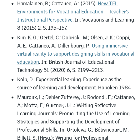
Hämäläinen, R.; Cattaneo, A.: (2015).
New TEL
Environments for Vocational Education – Teacher’s
Instructional Perspective
. In: Vocations and Learning
8 (2015) 2, S. 135–157.
Kim, K. G.; Oertel, C.; Dobricki, M.; Olsen, J. K.; Coppi,
A. E.; Cattaneo, A.; Dillenbourg, P.:
Using immersive
virtual reality to support designing skills in vocational
education
. In: British Journal of Educational
Technology 51 (2020) 6, S. 2199–2213.
Kolb, D.: Experiential learning. Experience as the
source of learning and development. Hoboken 1984
Mauroux, L.; Dehler Zufferey, J.; Rodondi, E.; Cattaneo,
A.; Motta, E.; Gurtner, J.-L.: Writing Reflective
Learning Journals: Promo- ting the Use of Learning
Strategies and Supporting the Development of
Professional Skills. In: Ortoleva, G.; Bétrancourt, M.;
Billett, S. (Hrsg.): Writing for Professional