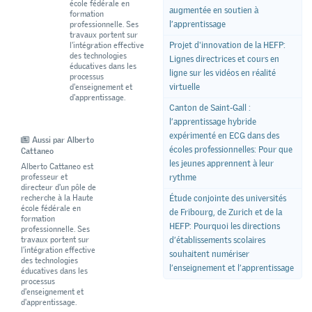
école fédérale en
augmentée en soutien à
formation
l’apprentissage
professionnelle. Ses
travaux portent sur
Projet d'innovation de la HEFP:
l'intégration effective
des technologies
Lignes directrices et cours en
éducatives dans les
ligne sur les vidéos en réalité
processus
virtuelle
d'enseignement et
d'apprentissage.
Canton de Saint-Gall :
l’apprentissage hybride
expérimenté en ECG dans des
Aussi par Alberto
écoles professionnelles: Pour que
Cattaneo
les jeunes apprennent à leur
Alberto Cattaneo est
professeur et
rythme
directeur d'un pôle de
recherche à la Haute
Étude conjointe des universités
école fédérale en
de Fribourg, de Zurich et de la
formation
HEFP: Pourquoi les directions
professionnelle. Ses
travaux portent sur
d’établissements scolaires
l'intégration effective
souhaitent numériser
des technologies
l’enseignement et l’apprentissage
éducatives dans les
processus
d'enseignement et
d'apprentissage.