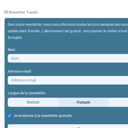
Newsletter Transfer
Dans notre newsletter, nous vous informons toutes les trois semaines des nouv
publiés dans Transfer. L'abonnement est gratuit ; vous pouvez le résilier à to
formalité.
Newsletter
Archives
Nom
27/03/23
Recherche
https://doi.org/10.64829/7601
Adresse e-mail
Passé, présent et futur de la recherche sur les
technologies pour l’apprentissage dans la
Langue de la newsletter
formation professionnelle
Deutsch
Français
L’héritage de Dual-T
Je m'abonne à la newsletter gratuite
Alberto Cattaneo