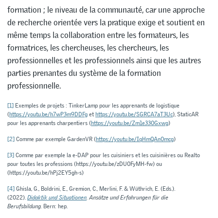
formation ; le niveau de la communauté, car une approche
de recherche orientée vers la pratique exige et soutient en
même temps la collaboration entre les formateurs, les
formatrices, les chercheuses, les chercheurs, les
professionnelles et les professionnels ainsi que les autres
parties prenantes du système de la formation
professionnelle.
[1]
Exemples de projets : TinkerLamp pour les apprenants de logistique
(
https://youtu.be/h7wP3m9DDFg
et
https://youtu.be/SGRCA7aT3Uc
), StaticAR
pour les apprenants charpentiers (
https://youtu.be/Zm1e330Gxwg
)
[2]
Comme par exemple GardenVR (
https://youtu.be/IqHmQAn0mcg
)
[3]
Comme par exemple la e-DAP pour les cuisiniers et les cuisinières ou Realto
pour toutes les professions (https://youtu.be/zDU0FyMH-fw) ou
(https://youtu.be/hPj2EY5gh-s)
[4]
Ghisla, G., Boldrini, E., Gremion, C., Merlini, F. & Wüthrich, E. (Eds.).
(2022).
Didaktik und Situationen
.
Ansätze und Erfahrungen für die
Berufsbildung.
Bern: hep.