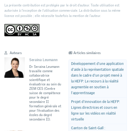
La présente contribution est protégée par le droit d'auteur. Toute utilisation est
autorisée à l'exception de l'utilisation commerciale. La distribution sous la même
licence est possible ; elle nécessite toutefois la mention de l’auteur.
Auteurs
Articles similaires
Seraina Leumann
Développement d’une application
Dr Seraina Leumann
d’aide à la représentation spatiale
travaille comme
dans le cadre d’un projet mené à
collaboratrice
scientifique et
la HEFP: Le recours à la réalité
évaluatrice au sein du
augmentée en soutien à
ZEM CES (Centre
l’apprentissage
suisse de compétence
pour le degré
Projet d'innovation de la HEFP:
secondaire II
formation générale et
Lignes directrices et cours en
pour l’évaluation des
ligne sur les vidéos en réalité
écoles du degré
virtuelle
secondaire II).
Canton de Saint-Gall :