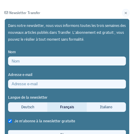
Newsletter Transfer
Dans notre newsletter, nous vous informons toutes les trois semaines des
nouveaux articles publiés dans Transfer. L'abonnement est gratuit ; vous
pouvez le résilier à tout moment sans formalité.
Newsletter
Archives
Nom
24/10/22
Recherche
https://doi.org/10.64829/6180
Adresse e-mail
Enquête standardisée auprès d’élèves de classes
terminales 2022 dans les écoles professionnelles
Langue de la newsletter
suisses
Deutsch
Français
Italiano
Apprentissage et enseignement
Je m'abonne à la newsletter gratuite
numériques : un degré de