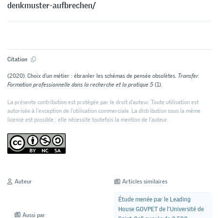
denkmuster-aufbrechen/
Citation
(2020). Choix d’un métier : ébranler les schémas de pensée obsolètes.
Transfer.
Formation professionnelle dans la recherche et la pratique 5
(1).
La présente contribution est protégée par le droit d'auteur. Toute utilisation est
autorisée à l'exception de l'utilisation commerciale. La distribution sous la même
licence est possible ; elle nécessite toutefois la mention de l’auteur.
Auteur
Articles similaires
Étude menée par le Leading
House GOVPET de l'Université de
Aussi par