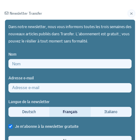
Newsletter Transfer
Dans notre newsletter, nous vous informons toutes les trois semaines des
nouveaux articles publiés dans Transfer. L'abonnement est gratuit ; vous
pouvez le résilier à tout moment sans formalité.
Newsletter
Archives
Nom
03/01/20
Pratique
Adresse e-mail
Rapport sur la conférence SRFP-IFFP « Sortir du
piège du genre »
Langue de la newsletter
Choix d’un métier : ébranler les
Deutsch
Français
Italiano
schémas de pensée obsolètes
Je m'abonne à la newsletter gratuite
« Sortir du piège du genre », tel était le thème de la