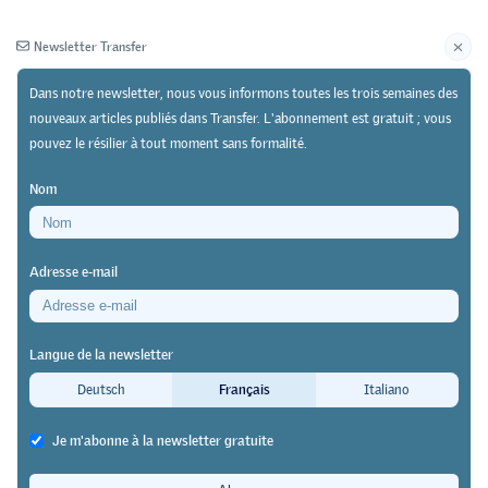
Newsletter Transfer
Dans notre newsletter, nous vous informons toutes les trois semaines des
nouveaux articles publiés dans Transfer. L'abonnement est gratuit ; vous
pouvez le résilier à tout moment sans formalité.
Newsletter
Archives
Nom
14/12/21
Recherche
https://doi.org/10.64829/4405
Adresse e-mail
La surveillance et l’accompagnement de
l'apprentissage en comparaison cantonale
Langue de la newsletter
Des prestations inégales pour les
Deutsch
Français
Italiano
apprenti-e-s et les entreprises?
Je m'abonne à la newsletter gratuite
Kerstin Duemmler
&
Isabelle Caprani