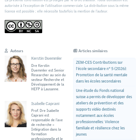
autorisée à l'exception de l'utilisation commerciale. La distribution sous la même
licence est possible ; elle nécessite toutefois la mention de l’auteur.
Auteurs
Articles similaires
Kerstin Duemmler
ZEM-CES Contributions sur
Dre Kerstin
l'école secondaire n° 5 (2026):
Duemmler est Senior
Promotion de la santé mentale
Researcher au sein du
secteur Recherche et
dans les écoles secondaires
Développement de la
HEFP à Lausanne.
Une étude du Fonds national
suisse a permis de développer des
ateliers de prévention et des
Isabelle Caprani
supports vidéo destinés
Prof. Dre Isabelle
Caprani est
notamment aux écoles
responsable de l’axe
professionnelles: Violence
de recherche «
familiale et résilience chez les
Intégration dans la
formation
jeunes
professionnelle et le