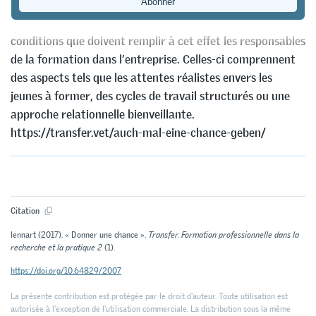
leurs difficultés d’apprentissage ou leurs problèmes de
comportement. L’étude AgiL s’est interrogée sur les
conditions que doivent remplir à cet effet les responsables
de la formation dans l’entreprise. Celles-ci comprennent
des aspects tels que les attentes réalistes envers les
jeunes à former, des cycles de travail structurés ou une
approche relationnelle bienveillante.
https://transfer.vet/auch-mal-eine-chance-geben/
Citation
lennart (2017). « Donner une chance ».
Transfer. Formation professionnelle dans la
recherche et la pratique 2
(1).
https://doi.org/10.64829/2007
La présente contribution est protégée par le droit d'auteur. Toute utilisation est
autorisée à l'exception de l'utilisation commerciale. La distribution sous la même