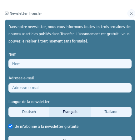
Newsletter Transfer
Dans notre newsletter, nous vous informons toutes les trois semaines des
nouveaux articles publiés dans Transfer. L'abonnement est gratuit ; vous
pouvez le résilier à tout moment sans formalité.
Newsletter
Archives
Nom
01/01/17
Recherche
https://doi.org/10.64829/2007
Adresse e-mail
Compétences de formation favorisant l’intégration
professionnelle
Langue de la newsletter
« Donner une chance »
Deutsch
Français
Italiano
lennart
Je m'abonne à la newsletter gratuite
De nombreuses entreprises forment des jeunes malgré