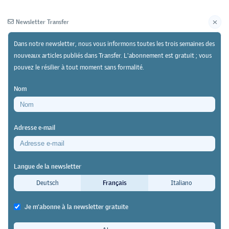
Newsletter Transfer
Dans notre newsletter, nous vous informons toutes les trois semaines des
nouveaux articles publiés dans Transfer. L'abonnement est gratuit ; vous
pouvez le résilier à tout moment sans formalité.
Newsletter
Archives
Nom
20/04/23
Recherche
Adresse e-mail
Formation professionnelle et
inclusion : aperçu de la recherche
Langue de la newsletter
Deutsch
Français
Italiano
Transfer
Je m'abonne à la newsletter gratuite
La formation professionnelle et la politique sociale sont en
tension. Il n’est pas rare que le système de formation