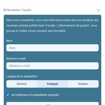
Newsletter Transfer
Dans notre newsletter, nous vous informons toutes les trois semaines des
nouveaux articles publiés dans Transfer. L'abonnement est gratuit ; vous
pouvez le résilier à tout moment sans formalité.
Newsletter
Archives
Nom
01/01/16
Pratique
Adresse e-mail
Étude de l’Université de Lausanne
Gagne-t-on vraiment davantage
Langue de la newsletter
avec la maturité qu’avec un
Deutsch
Français
Italiano
apprentissage ?
Je m'abonne à la newsletter gratuite