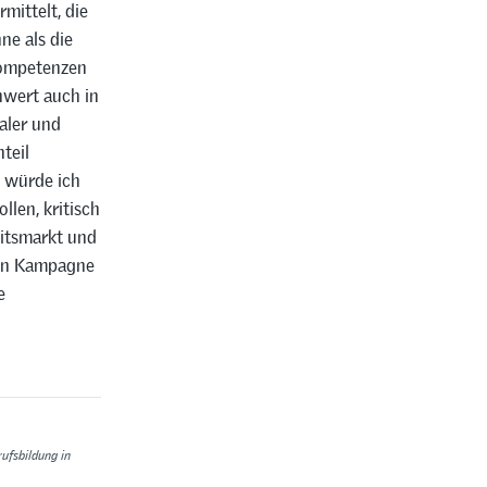
mittelt, die
ne als die
kompetenzen
nwert auch in
aler und
teil
s würde ich
len, kritisch
eitsmarkt und
sten Kampagne
e
rufsbildung in