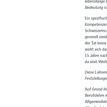
lebenslange 
Bedeutung is
Ein spezifisc
Kompetenzenp
Schweizerisc
generell nied
der Tat keine 
wirkt sich d
15 Jahre nac
da sind. Weit
Diese Lohnen
Feststellung
Auf Grund ihr
Berufslehre 
Allgemeinbild