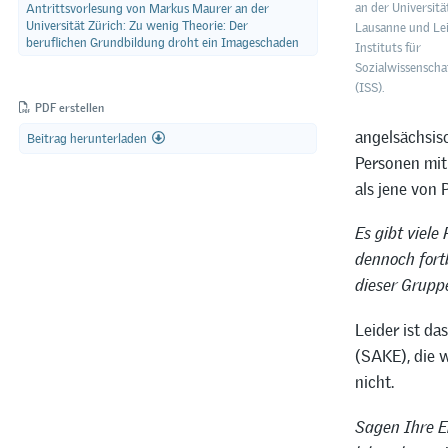
Antrittsvorlesung von Markus Maurer an der
an der Universitä
Universität Zürich: Zu wenig Theorie: Der
Lausanne und Lei
beruflichen Grundbildung droht ein Imageschaden
Instituts für
Sozialwissenscha
(ISS).
PDF erstellen
angelsächsis
Beitrag herunterladen
Personen mit 
als jene von 
Es gibt viele
dennoch fort
dieser Grup
Leider ist d
(SAKE), die 
nicht.
Sagen Ihre E