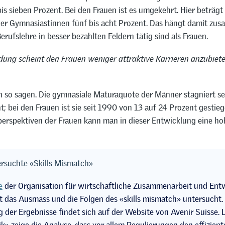
bis sieben Prozent. Bei den Frauen ist es umgekehrt. Hier beträgt
der Gymnasiastinnen fünf bis acht Prozent. Das hängt damit zu
rufslehre in besser bezahlten Feldern tätig sind als Frauen.
ldung scheint den Frauen weniger attraktive Karrieren anzubiete
 so sagen. Die gymnasiale Maturaquote der Männer stagniert se
t; bei den Frauen ist sie seit 1990 von 13 auf 24 Prozent gestieg
perspektiven der Frauen kann man in dieser Entwicklung eine ho
rsuchte «Skills Mismatch»
e
der Organisation für wirtschaftliche Zusammenarbeit und Ent
 das Ausmass und die Folgen des «skills mismatch» untersucht.
g der Ergebnisse findet sich auf der Website von Avenir Suisse. 