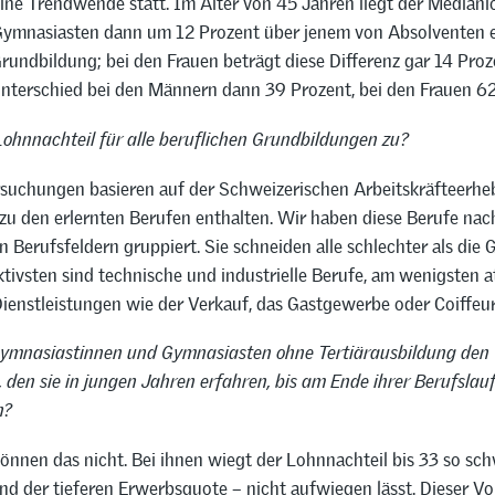
eine Trendwende statt. Im Alter von 45 Jahren liegt der Median
ymnasiasten dann um 12 Prozent über jenem von Absolventen e
rundbildung; bei den Frauen beträgt diese Differenz gar 14 Proz
Unterschied bei den Männern dann 39 Prozent, bei den Frauen 62
 Lohnnachteil für alle beruflichen Grundbildungen zu?
suchungen basieren auf der Schweizerischen Arbeitskräfteerh
zu den erlernten Berufen enthalten. Wir haben diese Berufe nac
 Berufsfeldern gruppiert. Sie schneiden alle schlechter als die
tivsten sind technische und industrielle Berufe, am wenigsten at
Dienstleistungen wie der Verkauf, das Gastgewerbe oder Coiffeur
ymnasiastinnen und Gymnasiasten ohne Tertiärausbildung den
 den sie in jungen Jahren erfahren, bis am Ende ihrer Berufsla
n?
nnen das nicht. Bei ihnen wiegt der Lohnnachteil bis 33 so sch
nd der tieferen Erwerbsquote – nicht aufwiegen lässt. Dieser V