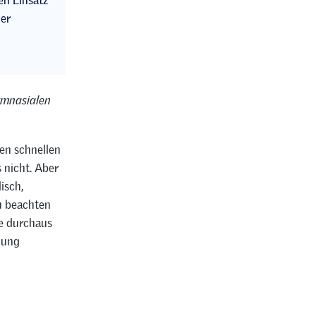
en Einsatz
der
ymnasialen
nen schnellen
s nicht. Aber
isch,
Zu beachten
ie durchaus
lung