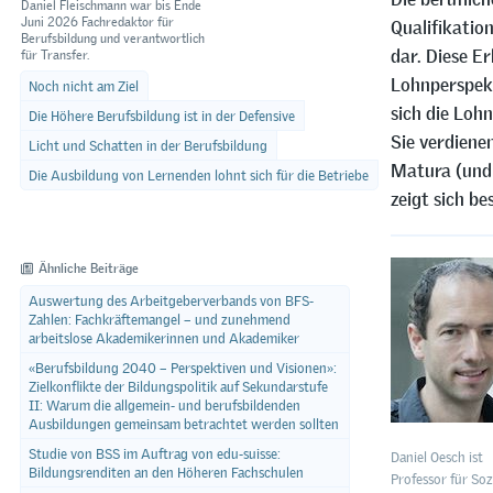
Daniel Fleischmann war bis Ende
Juni 2026 Fachredaktor für
Qualifikation
Berufsbildung und verantwortlich
dar. Diese E
für Transfer.
Lohnperspekt
Noch nicht am Ziel
sich die Loh
Die Höhere Berufsbildung ist in der Defensive
Sie verdiene
Licht und Schatten in der Berufsbildung
Matura (und 
Die Ausbildung von Lernenden lohnt sich für die Betriebe
zeigt sich be
Ähnliche Beiträge
Auswertung des Arbeitgeberverbands von BFS-
Zahlen: Fachkräftemangel – und zunehmend
arbeitslose Akademikerinnen und Akademiker
«Berufsbildung 2040 – Perspektiven und Visionen»:
Zielkonflikte der Bildungspolitik auf Sekundarstufe
II: Warum die allgemein- und berufsbildenden
Ausbildungen gemeinsam betrachtet werden sollten
Studie von BSS im Auftrag von edu-suisse:
Daniel Oesch ist
Bildungsrenditen an den Höheren Fachschulen
Professor für Soz