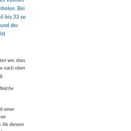
nholen. Bei
l bis 33 so
rund der
cht
en wir, dass
me nach oben
g.
 Welche
t einer
ner
3. Ab diesem