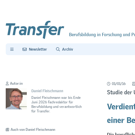
Berufsbildung in Forschung und P
Newsletter
Archiv
Autor:in
01/01/16
Daniel Fleischmann
Studie der 
Daniel Fleischmann war bis Ende
Verdien
Juni 2026 Fachredaktor für
Berufsbildung und verantwortlich
für Transfer.
einer B
Auch von Daniel Fleischmann
Die beruflic