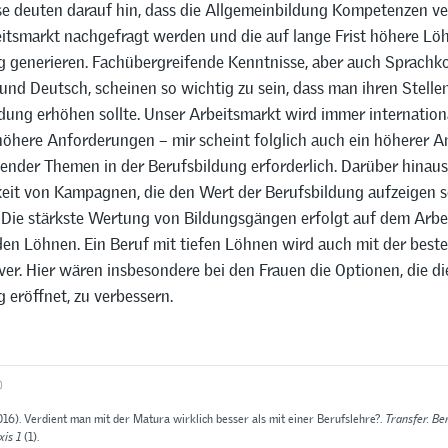
e deuten darauf hin, dass die Allgemeinbildung Kompetenzen ver
itsmarkt nachgefragt werden und die auf lange Frist höhere Löh
g generieren. Fachübergreifende Kenntnisse, aber auch Sprach
und Deutsch, scheinen so wichtig zu sein, dass man ihren Stelle
ldung erhöhen sollte. Unser Arbeitsmarkt wird immer internation
höhere Anforderungen – mir scheint folglich auch ein höherer An
dender Themen in der Berufsbildung erforderlich. Darüber hinau
eit von Kampagnen, die den Wert der Berufsbildung aufzeigen sol
. Die stärkste Wertung von Bildungsgängen erfolgt auf dem Arb
n den Löhnen. Ein Beruf mit tiefen Löhnen wird auch mit der be
iver. Hier wären insbesondere bei den Frauen die Optionen, die di
 eröffnet, zu verbessern.
016). Verdient man mit der Matura wirklich besser als mit einer Berufslehre?.
Transfer. Be
xis 1
(1).