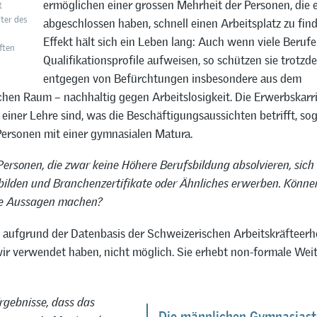
ermöglichen einer grossen Mehrheit der Personen, die 
t
ter des
abgeschlossen haben, schnell einen Arbeitsplatz zu find
Effekt hält sich ein Leben lang: Auch wenn viele Beruf
ften
Qualifikationsprofile aufweisen, so schützen sie trotzd
entgegen von Befürchtungen insbesondere aus dem
chen Raum – nachhaltig gegen Arbeitslosigkeit. Die Erwerbskarr
einer Lehre sind, was die Beschäftigungsaussichten betrifft, sog
Personen mit einer gymnasialen Matura.
 Personen, die zwar keine Höhere Berufsbildung absolvieren, sich
bilden und Branchenzertifikate oder Ähnliches erwerben. Könne
pe Aussagen machen?
as aufgrund der Datenbasis der Schweizerischen Arbeitskräfteer
wir verwendet haben, nicht möglich. Sie erhebt non-formale Wei
rgebnisse, dass das
Die männlichen Gymnasias