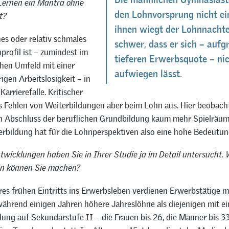
Lernen ein Mantra ohne
den Lohnvorsprung nicht ei
t?
ihnen wiegt der Lohnnachtei
hes oder relativ schmales
schwer, dass er sich – aufg
rofil ist – zumindest im
tieferen Erwerbsquote – ni
hen Umfeld mit einer
aufwiegen lässt.
rigen Arbeitslosigkeit – in
Karrierefalle. Kritischer
as Fehlen von Weiterbildungen aber beim Lohn aus. Hier beobacht
h Abschluss der beruflichen Grundbildung kaum mehr Spielräu
erbildung hat für die Lohnperspektiven also eine hohe Bedeutun
twicklungen haben Sie in Ihrer Studie ja im Detail untersucht.
en können Sie machen?
es frühen Eintritts ins Erwerbsleben verdienen Erwerbstätige mi
während einigen Jahren höhere Jahreslöhne als diejenigen mit ei
ung auf Sekundarstufe II – die Frauen bis 26, die Männer bis 3