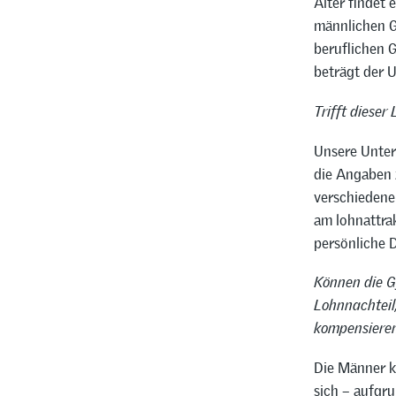
Alter findet 
männlichen G
beruflichen G
beträgt der 
Trifft dieser
Unsere Unter
die Angaben 
verschiedenen
am lohnattrak
persönliche 
Können die G
Lohnnachteil,
kompensiere
Die Männer kö
sich – aufgru