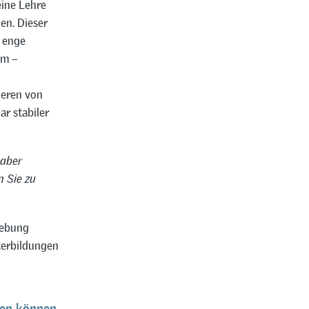
eine Lehre
en. Dieser
e enge
em –
ieren von
ar stabiler
 aber
n Sie zu
hebung
terbildungen
ten können