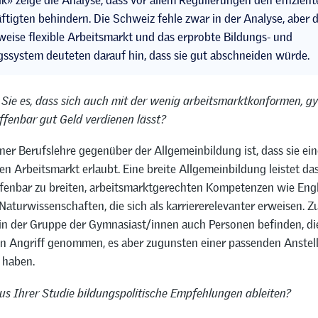
k» zeige die Analyse, dass vor allem Regulierungen den effizient
ftigten behindern. Die Schweiz fehle zwar in der Analyse, aber 
weise flexible Arbeitsmarkt und das erprobte Bildungs- und
ssystem deuteten darauf hin, dass sie gut abschneiden würde.
 Sie es, dass sich auch mit der wenig arbeitsmarktkonformen, g
ffenbar gut Geld verdienen lässt?
iner Berufslehre gegenüber der Allgemeinbildung ist, dass sie ei
den Arbeitsmarkt erlaubt. Eine breite Allgemeinbildung leistet da
offenbar zu breiten, arbeitsmarktgerechten Kompetenzen wie Engl
aturwissenschaften, die sich als karriererelevanter erweisen. 
h in der Gruppe der Gymnasiast/innen auch Personen befinden, d
in Angriff genommen, es aber zugunsten einer passenden Anstel
 haben.
us Ihrer Studie bildungspolitische Empfehlungen ableiten?