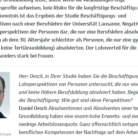
sprofile aufweisen, kein Risiko für die langfristige Beschäftig
rkenntnis ist das Ergebnis der Studie Beschäftigungs- und
iven nach einer Berufslehre der Universität Lausanne. Negativ
nperspektiven der Personen dar, die nur eine Berufslehre absolv
n ab dem 30. Altersjahr schlechter als Personen, die nur eine g
keine Tertiärausbildung) absolvierten. Der Lohnvorteil für die
sonders stark bei Frauen.
Herr Oesch, in Ihrer Studie haben Sie die Beschäftigun
Lohnperspektiven von Personen untersucht, die nur ein
und keine Höhere Berufsbildung absolviert haben. Begi
der Beschäftigung: Wie gut sind diese Perspektiven?
Daniel Oesch
Absolventinnen und Absolventen einer be
Grundbildung haben eine enorm hohe Erwerbs- und ein
niedrige Arbeitslosenquote. Ganz offensichtlich entspr
beruflichen Kompetenzen der Nachfrage auf dem Arbei
iologie