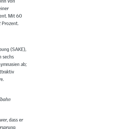
lohn von
iner
ent. Mit 60
 Prozent.
ebung (SAKE),
h sechs
 Gymnasien ab;
traktiv
e.
ufbahn
wer, dass er
orsprung