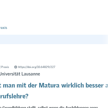
raxis
Praxis
https://doi.org/10.64829/227
Universität Lausanne
t man mit der Matura wirklich besser a
erufslehre?
he Grundbildung stellt, selbst wenn die Ausbildungen enge