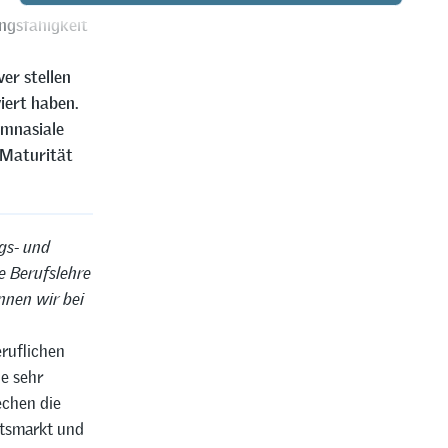
ungsfähigkeit
er stellen
iert haben.
ymnasiale
 Maturität
gs- und
e Berufslehre
nnen wir bei
ruflichen
e sehr
echen die
tsmarkt und