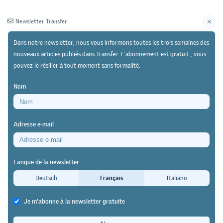
Newsletter Transfer
Dans notre newsletter, nous vous informons toutes les trois semaines des
nouveaux articles publiés dans Transfer. L'abonnement est gratuit ; vous
pouvez le résilier à tout moment sans formalité.
Newsletter
Archives
Nom
24/08/23
Pratique
https://doi.org/10.64829/9431
Adresse e-mail
Présentation de la formation en Junior Team dans
le canton de Vaud
Langue de la newsletter
L’apprentissage en Junior Team :
Deutsch
Français
Italiano
une alternative au modèle dual
Je m'abonne à la newsletter gratuite
classique ?