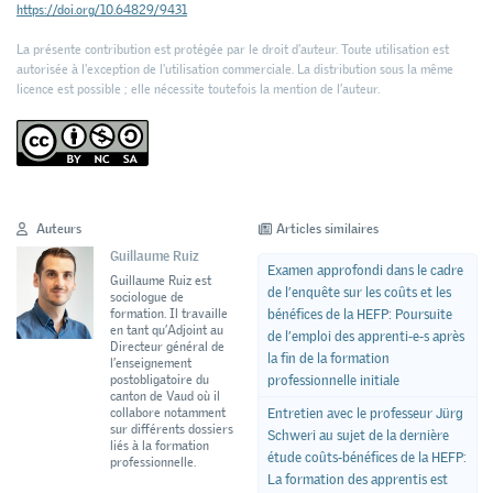
https://doi.org/10.64829/9431
La présente contribution est protégée par le droit d'auteur. Toute utilisation est
autorisée à l'exception de l'utilisation commerciale. La distribution sous la même
licence est possible ; elle nécessite toutefois la mention de l’auteur.
Auteurs
Articles similaires
Guillaume Ruiz
Examen approfondi dans le cadre
Guillaume Ruiz est
de l’enquête sur les coûts et les
sociologue de
bénéfices de la HEFP: Poursuite
formation. Il travaille
en tant qu’Adjoint au
de l’emploi des apprenti-e-s après
Directeur général de
la fin de la formation
l’enseignement
professionnelle initiale
postobligatoire du
canton de Vaud où il
Entretien avec le professeur Jürg
collabore notamment
sur différents dossiers
Schweri au sujet de la dernière
liés à la formation
étude coûts-bénéfices de la HEFP:
professionnelle.
La formation des apprentis est