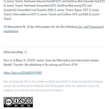
(1 Junior Team); Fachmann Hauswirtschaft EFZ und Fachfrau Betriebsunterhalt EFZ
(1 Junior Team); Fachmann Gesundheit EFZ, Fachfrau Betreuung EFZ und
Assistentin Gesundheit und Soziales EBA (1 Junior Team); Gipser EFZ (1 Junior
Team); Informatikerin EFZ (1 Junior Team) und Coiffeur EFZ und EBA (1 Junior
Team).
[3]
Massnahme Nr. 13 des Aktionsplans für die Berufsbildung
hier (auf Französisch)
nachzulesen
.
Zitiervorschlag
Ruiz, G. & Munz, H. (2023). Junior Team als Alternative zum klassischen dualen
Modell.
Transfer. Berufsbildung in Forschung und Praxis 8
(9).
https://doi.org/10.64829/9483
Das vorliegende Werk ist urheberrechtlich geschützt. Erlaubt ist jegliche Nutzung
ausser die kommerzielle Nutzung. Die Weitergabe unter der gleichen Lizenz ist
möglich; sie erfordert die Nennung des Urhebers.