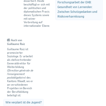
dissertiert. Heute
Forschungsarbeit der EHB:
beschäftigt er sich mit
Gesundheit von Lernenden:
der politischen und
diplomatischen Praxis
Zwischen Schutzgedanken und
dieses Systems sowie
Risikoverharmlosung
mit seiner
Verbreitung auf
internationaler Ebene.
Auch von
Guillaume Ruiz
Guillaume Ruiz ist
promovierter
Soziologe. Er arbeitet
als stellvertretender
Generaldirektor für
Weiterbildung
(Direction générale de
l’enseignement
postobligatoire)
des
Kantons Waadt, wo er
an verschiedenen
Projekten im Bereich
der Berufsbildung
beteiligt ist.
Wie verplant ist die Jugend?