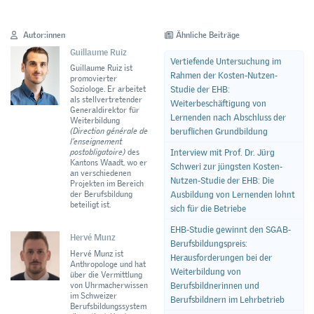
Autor:innen
Ähnliche Beiträge
Guillaume Ruiz
Vertiefende Untersuchung im
Guillaume Ruiz ist
Rahmen der Kosten-Nutzen-
promovierter
Studie der EHB:
Soziologe. Er arbeitet
als stellvertretender
Weiterbeschäftigung von
Generaldirektor für
Lernenden nach Abschluss der
Weiterbildung
beruflichen Grundbildung
(Direction générale de
l’enseignement
Interview mit Prof. Dr. Jürg
postobligatoire)
des
Kantons Waadt, wo er
Schweri zur jüngsten Kosten-
an verschiedenen
Nutzen-Studie der EHB: Die
Projekten im Bereich
Ausbildung von Lernenden lohnt
der Berufsbildung
beteiligt ist.
sich für die Betriebe
EHB-Studie gewinnt den SGAB-
Hervé Munz
Berufsbildungspreis:
Hervé Munz ist
Herausforderungen bei der
Anthropologe und hat
Weiterbildung von
über die Vermittlung
von Uhrmacherwissen
Berufsbildnerinnen und
im Schweizer
Berufsbildnern im Lehrbetrieb
Berufsbildungssystem