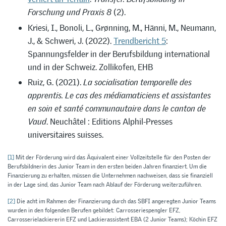
Forschung und Praxis 8
(2).
Kriesi, I., Bonoli, L., Grønning, M., Hänni, M., Neumann,
J., & Schweri, J. (2022).
Trendbericht 5
:
Spannungsfelder in der Berufsbildung international
und in der Schweiz. Zollikofen, EHB
Ruiz, G. (2021).
La socialisation temporelle des
apprentis. Le cas des médiamaticiens et assistantes
en soin et santé communautaire dans le canton de
Vaud
. Neuchâtel : Editions Alphil-Presses
universitaires suisses.
[1]
Mit der Förderung wird das Äquivalent einer Vollzeitstelle für den Posten der
Berufsbildnerin des Junior Team in den ersten beiden Jahren finanziert. Um die
Finanzierung zu erhalten, müssen die Unternehmen nachweisen, dass sie finanziell
in der Lage sind, das Junior Team nach Ablauf der Förderung weiterzuführen.
[2]
Die acht im Rahmen der Finanzierung durch das SBFI angeregten Junior Teams
wurden in den folgenden Berufen gebildet: Carrosseriespengler EFZ,
Carrosserielackiererin EFZ und Lackierassistent EBA (2 Junior Teams); Köchin EFZ