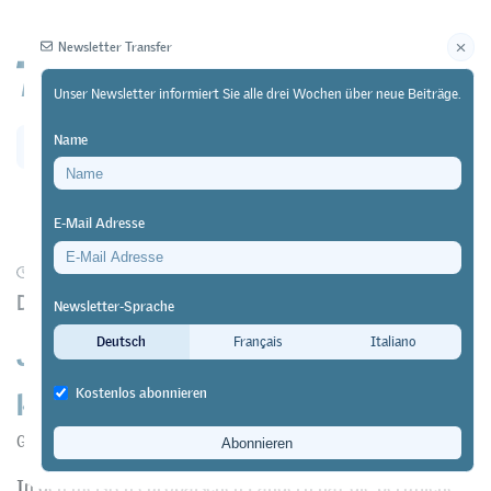
Newsletter Transfer
Unser Newsletter informiert Sie alle drei Wochen über neue Beiträge.
Name
Newsletter
Archiv
E-Mail Adresse
24/08/23
Praxis
https://doi.org/10.64829/9483
Der Kanton Waadt will die Berufsbildung stärken
Newsletter-Sprache
Junior Team als Alternative zum
Deutsch
Français
Italiano
klassischen dualen Modell
Kostenlos abonnieren
Guillaume Ruiz
&
Hervé Munz
In den meisten europäischen Ländern hat die berufliche