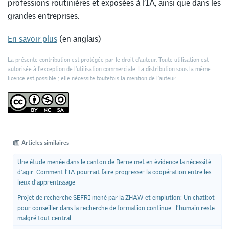
professions routinières et exposées à l’IA, ainsi que dans les
grandes entreprises.
En savoir plus
(en anglais)
La présente contribution est protégée par le droit d'auteur. Toute utilisation est
autorisée à l'exception de l'utilisation commerciale. La distribution sous la même
licence est possible ; elle nécessite toutefois la mention de l’auteur.
Articles similaires
Une étude menée dans le canton de Berne met en évidence la nécessité
d’agir: Comment l’IA pourrait faire progresser la coopération entre les
lieux d’apprentissage
Projet de recherche SEFRI mené par la ZHAW et emplution: Un chatbot
pour conseiller dans la recherche de formation continue : l’humain reste
malgré tout central