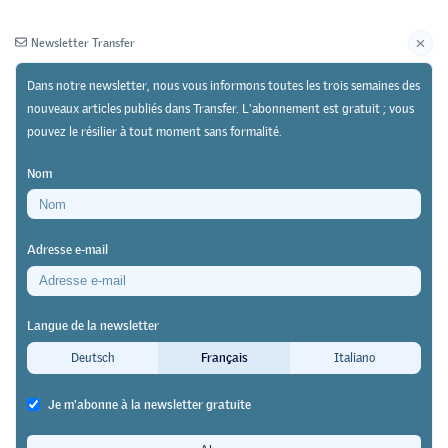
Newsletter Transfer
Dans notre newsletter, nous vous informons toutes les trois semaines des
nouveaux articles publiés dans Transfer. L'abonnement est gratuit ; vous
pouvez le résilier à tout moment sans formalité.
Newsletter
Archives
Nom
02/04/26
Recherche
Adresse e-mail
Swiss Leading House «Economics of Education»,
Working Paper n° 252
Langue de la newsletter
L’IA générative (GenKI) risquerait
Deutsch
Français
Italiano
de réduire la volonté de
Je m'abonne à la newsletter gratuite
nombreuses entreprises de former