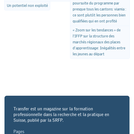
poursuite du programme par
Un potentiel non exploité
presque tous les cantons: viamia :
ce sont plutôt les personnes bien
qualifiées qui en ont profité
« Zoom sur les tendances » de
l'IFFP sur la structure des
marchés régionaux des places
d'apprentissage: Inégalités entre
les jeunes au départ
Transfer est un magazine sur la formation
professionnelle dans la recherche et la pratique en
Suisse, publié par la SRFP.
Pages