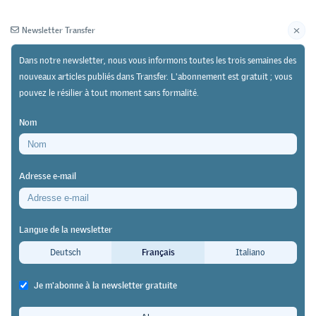
Newsletter Transfer
Dans notre newsletter, nous vous informons toutes les trois semaines des
nouveaux articles publiés dans Transfer. L'abonnement est gratuit ; vous
pouvez le résilier à tout moment sans formalité.
Newsletter
Archives
Nom
01/01/17
Recherche
https://doi.org/10.64829/519
Adresse e-mail
Les différences régionales créent des désavantages
L’occasion fait la formation
Langue de la newsletter
lennart
Deutsch
Français
Italiano
Pour ce qui est du niveau de formation, les filières
Je m'abonne à la newsletter gratuite
d’études des écoles professionnelles supérieures ne