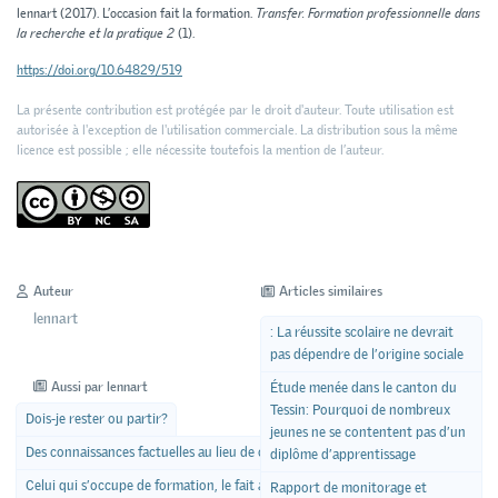
lennart (2017). L’occasion fait la formation.
Transfer. Formation professionnelle dans
la recherche et la pratique 2
(1).
https://doi.org/10.64829/519
La présente contribution est protégée par le droit d'auteur. Toute utilisation est
autorisée à l'exception de l'utilisation commerciale. La distribution sous la même
licence est possible ; elle nécessite toutefois la mention de l’auteur.
Auteur
Articles similaires
lennart
: La réussite scolaire ne devrait
pas dépendre de l’origine sociale
Aussi par lennart
Étude menée dans le canton du
Tessin: Pourquoi de nombreux
Dois-je rester ou partir?
jeunes ne se contentent pas d’un
Des connaissances factuelles au lieu de conseils pratiques?
diplôme d’apprentissage
Celui qui s’occupe de formation, le fait aussi par conviction
Rapport de monitorage et