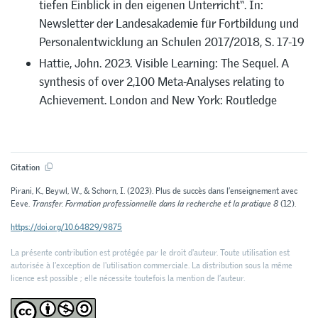
tiefen Einblick in den eigenen Unterricht“. In:
Newsletter der Landesakademie für Fortbildung und
Personalentwicklung an Schulen 2017/2018, S. 17-19
Hattie, John. 2023. Visible Learning: The Sequel. A
synthesis of over 2,100 Meta-Analyses relating to
Achievement. London and New York: Routledge
Citation
Pirani, K., Beywl, W., & Schorn, I. (2023). Plus de succès dans l’enseignement avec
Eeve.
Transfer. Formation professionnelle dans la recherche et la pratique 8
(12).
https://doi.org/10.64829/9875
La présente contribution est protégée par le droit d'auteur. Toute utilisation est
autorisée à l'exception de l'utilisation commerciale. La distribution sous la même
licence est possible ; elle nécessite toutefois la mention de l’auteur.