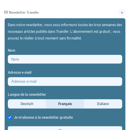
Newsletter Transfer
Dans notre newsletter, nous vous informons toutes les trois semaines des
nouveaux articles publiés dans Transfer. L'abonnement est gratuit ; vous
pouvez le résilier à tout moment sans formalité.
Newsletter
Archives
Nom
02/11/23
Pratique
https://doi.org/10.64829/9875
Adresse e-mail
Procédé éprouvé de développement de
l'enseignement basé sur les données de la HEP
Langue de la newsletter
FHNW
Deutsch
Français
Italiano
Plus de succès dans l’enseignement
Je m'abonne à la newsletter gratuite
avec Eeve