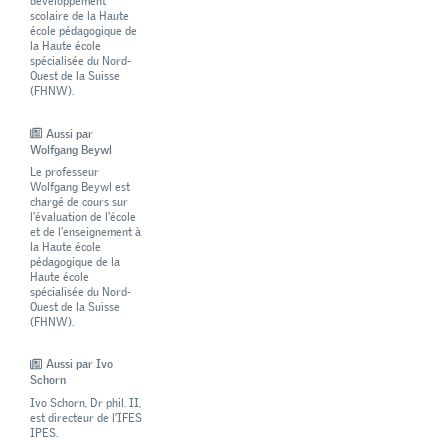
développement
scolaire de la Haute
école pédagogique de
la Haute école
spécialisée du Nord-
Ouest de la Suisse
(FHNW).
Aussi par
Wolfgang Beywl
Le professeur
Wolfgang Beywl est
chargé de cours sur
l'évaluation de l'école
et de l'enseignement à
la Haute école
pédagogique de la
Haute école
spécialisée du Nord-
Ouest de la Suisse
(FHNW).
Aussi par Ivo
Schorn
Ivo Schorn, Dr phil. II,
est directeur de l’IFES
IPES.