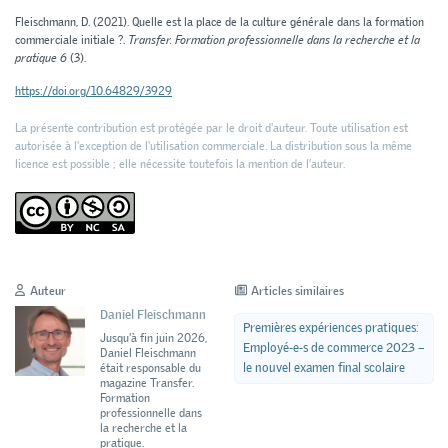
Fleischmann, D. (2021). Quelle est la place de la culture générale dans la formation
commerciale initiale ?.
Transfer. Formation professionnelle dans la recherche et la
pratique 6
(3).
https://doi.org/10.64829/3929
La présente contribution est protégée par le droit d'auteur. Toute utilisation est
autorisée à l'exception de l'utilisation commerciale. La distribution sous la même
licence est possible ; elle nécessite toutefois la mention de l’auteur.
Auteur
Articles similaires
Daniel Fleischmann
Premières expériences pratiques:
Jusqu'à fin juin 2026,
Employé-e-s de commerce 2023 –
Daniel Fleischmann
le nouvel examen final scolaire
était responsable du
magazine Transfer.
Formation
professionnelle dans
la recherche et la
pratique.