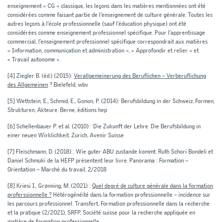
enseignement « CG » classique, les leçons dans les matières mentionnées ont été
considérées comme faisant partie de l’enseignement de culture générale. Toutes les
autres leçons à l’école professionnelle (sauf l’éducation physique) ont été
considérées comme enseignement professionnel spécifique. Pour l’apprentissage
commercial, l’enseignement professionnel spécifique correspondrait aux matières
« Information, communication et administration », « Approfondir et relier » et
« Travail autonome ».
[4]
Ziegler B. (éd.) (2015):
Verallgemeinerung des Beruflichen – Verberuflichung
des Allgemeinen
? Bielefeld, wbv
[5]
Wettstein, E., Schmid, E., Gonon, P. (2014): Berufsbildung in der Schweiz. Formen,
Strukturen, Akteure. Berne, éditions hep
[6]
Schellenbauer P. et al. (2010) : Die Zukunft der Lehre. Die Berufsbildung in
einer neuen Wirklichkeit. Zurich, Avenir Suisse
[7]
Fleischmann, D. (2018) : Wie guter ABU zustande kommt. Ruth Schori Bondeli et
Daniel Schmuki de la HEFP présentent leur livre. Panorama : Formation –
Orientation – Marché du travail, 2/2018
[8]
Kriesi I., Grønning, M. (2021) :
Quel degré de culture générale dans la formation
proferssionnelle ?
Hétérogénéité dans la formation professionnelle – incidence sur
les parcours professionnel. Transfert, Formation professionnelle dans la recherche
et la pratique (2/2021), SRFP, Société suisse pour la recherche appliquée en
matière de formation professionnelle.