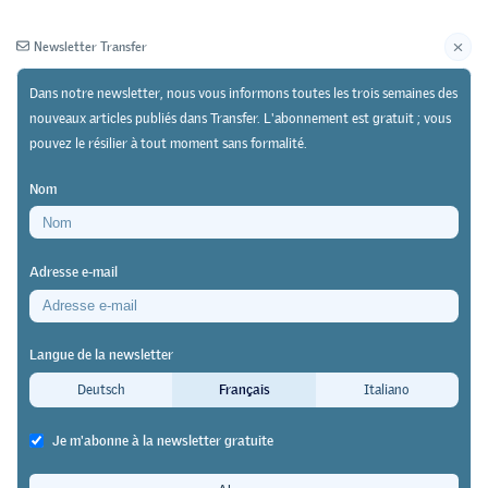
Newsletter Transfer
Dans notre newsletter, nous vous informons toutes les trois semaines des
nouveaux articles publiés dans Transfer. L'abonnement est gratuit ; vous
pouvez le résilier à tout moment sans formalité.
Newsletter
Archives
Nom
31/08/21
Pratique
https://doi.org/10.64829/3929
Adresse e-mail
Réforme Employée-e-s de commerce 2022
Quelle est la place de la culture
Langue de la newsletter
générale dans la formation
Deutsch
Français
Italiano
commerciale initiale ?
Je m'abonne à la newsletter gratuite
Daniel Fleischmann