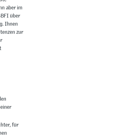
nn aber im
SBFI über
g. Ihnen
etenzen zur
r
t
;
len
einer
hter, für
hen