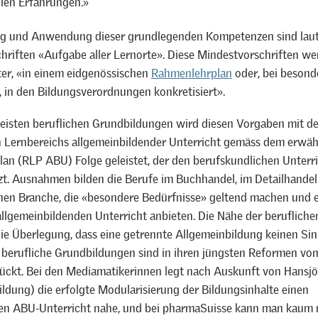
llen Erfahrungen.»
ng und Anwendung dieser grundlegenden Kompetenzen sind lau
hriften «Aufgabe aller Lernorte». Diese Mindestvorschriften we
ter, «in einem eidgenössischen
Rahmenlehrplan
oder, bei besond
, in den Bildungsverordnungen konkretisiert».
meisten beruflichen Grundbildungen wird diesen Vorgaben mit de
n Lernbereichs allgemeinbildender Unterricht gemäss dem erwä
an (RLP ABU) Folge geleistet, der den berufskundlichen Unterr
zt. Ausnahmen bilden die Berufe im Buchhandel, im Detailhandel
en Branche, die «besondere Bedürfnisse» geltend machen und 
allgemeinbildenden Unterricht anbieten. Die Nähe der beruflichen
die Überlegung, dass eine getrennte Allgemeinbildung keinen Si
 berufliche Grundbildungen sind in ihren jüngsten Reformen vom
ückt. Bei den Mediamatikerinnen legt nach Auskunft von Hansj
ldung) die erfolgte Modularisierung der Bildungsinhalte einen
en ABU-Unterricht nahe, und bei pharmaSuisse kann man kaum