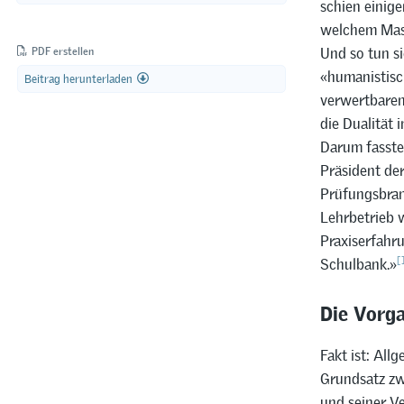
schien einige
welchem Mass
Und so tun si
PDF erstellen
«humanistisch
Beitrag herunterladen
verwertbarem
die Dualität 
Darum fasste
Präsident de
Prüfungsbran
Lehrbetrieb 
Praxiserfahr
[
Schulbank.»
Die Vorg
Fakt ist: Al
Grundsatz zw
und seiner V