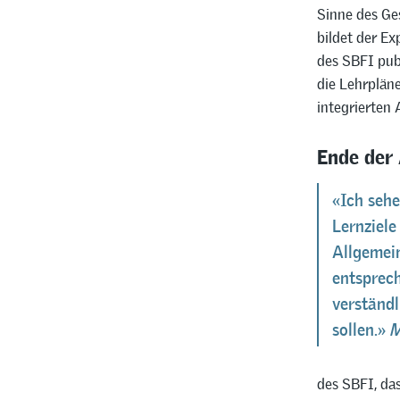
Sinne des Ge
bildet der Ex
des SBFI publ
die Lehrplän
integrierten
Ende der 
«Ich sehe
Lernziele
Allgemein
entsprec
verständ
sollen.»
M
des SBFI, da