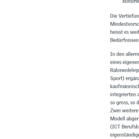
kulture
Die Vertiefu
Mindestvorsc
heisst es wei
Bedürfnissen
In den aller
eines eigene
Rahmenlehrpl
Sport) ergän
kaufmännisch
integrierten 
so gross, so 
Zwei weitere
Modell abger
(ICT Berufsbi
eigenständig