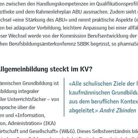
n zwischen den Handlungskompetenzen im Qualifikationsprofil
potheke und dem Rahmenlehrplan ABU ausmachen. Zudem sieht 
hsel «eine Stärkung des ABU» und nennt praktische Aspekte (
n bei adäquater Vorbildung, leichtere Anpassung bei einer allfä
ieser Wechsel werde von der Kommission Berufsentwicklung der
hen Berufsbildungsämterkonferenz SBBK begrüsst, so pharmaSu
llgemeinbildung steckt im KV?
ännischen Grundbildung ist
«Alle schulischen Ziele der
bildung integraler
kaufmännischen Grundbildu
ller Unterrichtsfächer – von
aus dem beruflichen Kontex
sprache über die
abgeleitet.»
André Zbinden
n und «Information,
n, Administration» (IKA)
irtschaft und Gesellschaft» (W&G). Dieses Selbstverständnis bi