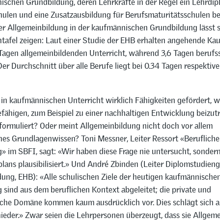
ischen Grundbildung, deren Lehrkräfte in der Regel ein Lehrdip
hulen und eine Zusatzausbildung für Berufsmaturitätsschulen bes
r Allgemeinbildung in der kaufmännischen Grundbildung lässt 
tafel zeigen: Laut einer Studie der EHB erhalten angehende Kau
Tagen allgemeinbildenden Unterricht, während 3,6 Tagen berufss
er Durchschnitt über alle Berufe liegt bei 0.34 Tagen respektive
in kaufmännischen Unterricht wirklich Fähigkeiten gefördert, w
fähigen, zum Beispiel zu einer nachhaltigen Entwicklung beizutr
formuliert? Oder meint Allgemeinbildung nicht doch vor allem
es Grundlagenwissen? Toni Messner, Leiter Ressort «Berufliche
» im SBFI, sagt: «Wir haben diese Frage nie untersucht, sonder
plans plausibilisiert.» Und André Zbinden (Leiter Diplomstudien
dung, EHB): «Alle schulischen Ziele der heutigen kaufmännische
sind aus dem beruflichen Kontext abgeleitet; die private und
liche Domäne kommen kaum ausdrücklich vor. Dies schlägt sich a
ieder.» Zwar seien die Lehrpersonen überzeugt, dass sie Allgem