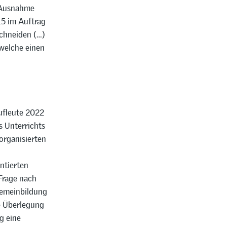
e Ausnahme
15 im Auftrag
schneiden (…)
welche einen
ufleute 2022
s Unterrichts
organisierten
ntierten
 Frage nach
gemeinbildung
ie Überlegung
g eine