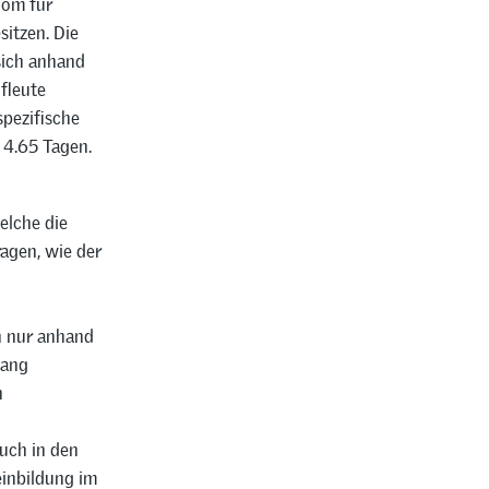
lom für
itzen. Die
sich anhand
fleute
pezifische
 4.65 Tagen.
elche die
agen, wie der
n nur anhand
gang
n
uch in den
einbildung im