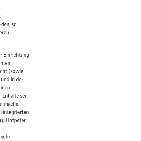
t
rden, so
eren
r Einrichtung
hnten
icht (sowie
 und in der
einen
 Inhalte sei
nn mache.
 integrierten
örg Hofpeter
 mehr