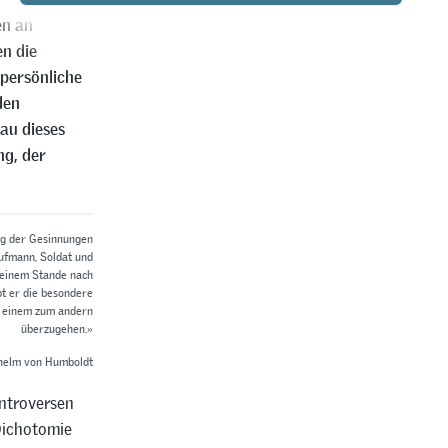
en an
en die
persönliche
den
au dieses
ng, der
ung der Gesinnungen
aufmann, Soldat und
 seinem Stande nach
bt er die besondere
on einem zum andern
überzugehen.»
ilhelm von Humboldt
ntroversen
Dichotomie