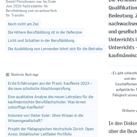
Daniel Fleischmann war bis Ende
Juni 2026 Fachredaktor für
Qualifikatio
Berufsbildung und verantwortlich
Bedeutung. Z
für Transfer.
nachwachsend
Noch nicht am Ziel
und gesellsc
Die Höhere Berufsbildung ist in der Defensive
Unterrichts 
Licht und Schatten in der Berufsbildung
Unterrichts 
Die Ausbildung von Lernenden lohnt sich für die Betriebe
kaufmännisc
«Es gibt schlech
Ähnliche Beiträge
und des 
Erste Erfahrungen aus der Praxis: Kaufleute 2023 –
Geschäftsmann
die neue schulische Abschlussprüfung
aufgeklärter 
Fähigkeit seine
Eine qualitative Analyse des neuen Lehrplans für die
kaufmännischen Berufsfachschulen: Was lernen
zukünftige Kaufleute?
Wilhelm v
Kolumne von Dieter Euler: Ohne Wissen in die
Wissensgesellschaft?
In den Disku
Projekt der Pädagogischen Hochschule Zürich: Open
über die Bez
Acess: Didaktischer Leitfaden Portfolio