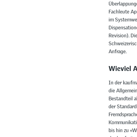
Überlappunge
Fachleute A
im Systemwec
Dispensatione
Revision). D
Schweizerisc
Anfrage.
Wieviel A
In der kaufm
die Allgemein
Bestandteil a
der Standard
Fremdsprache
Kommunikatio
bis hin zu «W