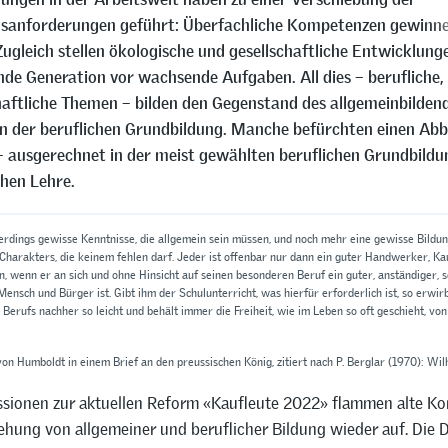
nsanforderungen geführt: Überfachliche Kompetenzen gewinn
ugleich stellen ökologische und gesellschaftliche Entwicklung
e Generation vor wachsende Aufgaben. All dies – berufliche, 
haftliche Themen – bilden den Gegenstand des allgemeinbilden
in der beruflichen Grundbildung. Manche befürchten einen Abb
– ausgerechnet in der meist gewählten beruflichen Grundbildu
hen Lehre.
terdings gewisse Kenntnisse, die allgemein sein müssen, und noch mehr eine gewisse Bild
Charakters, die keinem fehlen darf. Jeder ist offenbar nur dann ein guter Handwerker, K
, wenn er an sich und ohne Hinsicht auf seinen besonderen Beruf ein guter, anständiger,
Mensch und Bürger ist. Gibt ihm der Schulunterricht, was hierfür erforderlich ist, so erwir
s Berufs nachher so leicht und behält immer die Freiheit, wie im Leben so oft geschieht, v
on Humboldt in einem Brief an den preussischen König, zitiert nach P. Berglar (1970): W
ssionen zur aktuellen Reform «Kaufleute 2022» flammen alte Ko
iehung von allgemeiner und beruflicher Bildung wieder auf. Die 