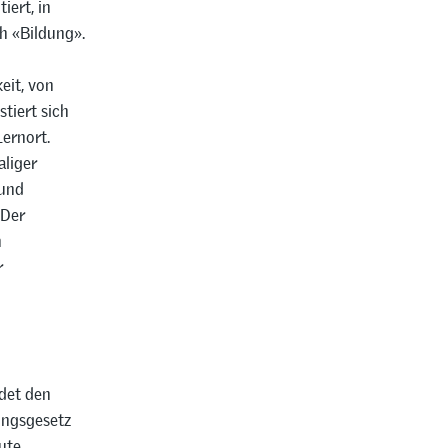
iert, in
h «Bildung».
eit, von
tiert sich
Lernort.
aliger
 und
 Der
n
r
ndet den
ungsgesetz
ute