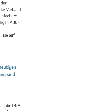
 der
der Verband
einfachere
lligen ABU-
isse auf
 heutigen
ng sind
t
ldet die DNA