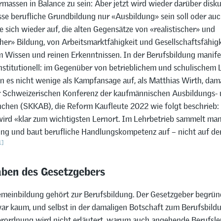
rmassen in Balance zu sein: Aber jetzt wird wieder darüber diskut
e berufliche Grundbildung nur «Ausbildung» sein soll oder auc
e sich wieder auf, die alten Gegensätze von «realistischer» und
er» Bildung, von Arbeitsmarktfähigkeit und Gesellschaftsfähigk
 Wissen und reinen Erkenntnissen. In der Berufsbildung manifes
institutionell: im Gegenüber von betrieblichem und schulischem 
n es nicht wenige als Kampfansage auf, als Matthias Wirth, dam
r Schweizerischen Konferenz der kaufmännischen Ausbildungs-
chen (SKKAB), die Reform Kaufleute 2022 wie folgt beschrieb:
wird «klar zum wichtigsten Lernort. Im Lehrbetrieb sammelt ma
ung und baut berufliche Handlungskompetenz auf – nicht auf de
1]
aben des Gesetzgebers
lgemeinbildung gehört zur Berufsbildung. Der Gesetzgeber begrü
ar kaum, und selbst in der damaligen Botschaft zum Berufsbild
erordnung wird nicht erläutert, warum auch angehende Berufsle