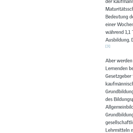
der kaufmänn
Maturitätssc
Bedeutung de
einer Wochen
während 1,1 
Ausbildung. D
[3]
Aber werden 
Lernenden be
Gesetzgeber 
kaufmännisch
Grundbildung
des Bildungs
Allgemeinbil
Grundbildung 
gesellschaft
Lehrmitteln n