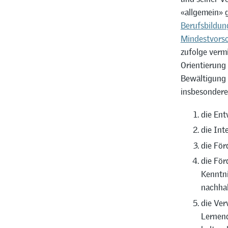
«allgemein» 
Berufsbildun
Mindestvorsc
zufolge verm
Orientierung
Bewältigung 
insbesondere
die Ent
die Int
die För
die För
Kenntni
nachhal
die Ver
Lernend