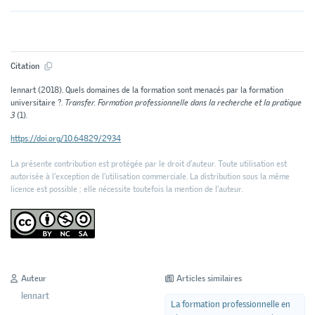
Citation
lennart (2018). Quels domaines de la formation sont menacés par la formation
universitaire ?.
Transfer. Formation professionnelle dans la recherche et la pratique
3
(1).
https://doi.org/10.64829/2934
La présente contribution est protégée par le droit d'auteur. Toute utilisation est
autorisée à l'exception de l'utilisation commerciale. La distribution sous la même
licence est possible ; elle nécessite toutefois la mention de l’auteur.
Auteur
Articles similaires
lennart
La formation professionnelle en