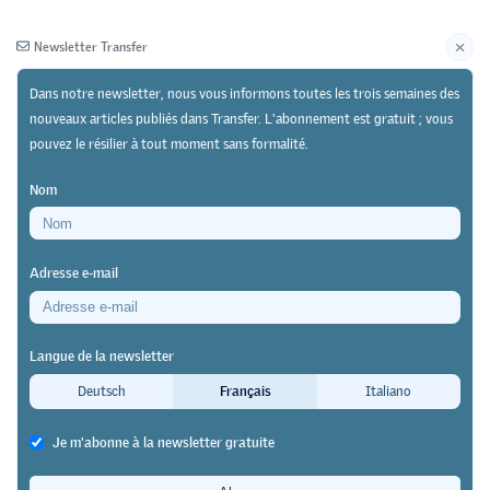
Newsletter Transfer
Dans notre newsletter, nous vous informons toutes les trois semaines des
nouveaux articles publiés dans Transfer. L'abonnement est gratuit ; vous
pouvez le résilier à tout moment sans formalité.
Newsletter
Archives
Nom
01/01/18
Recherche
https://doi.org/10.64829/2934
Adresse e-mail
Résultats d'une étude réalisée en allemagne
Quels domaines de la formation
Langue de la newsletter
sont menacés par la formation
Deutsch
Français
Italiano
universitaire ?
Je m'abonne à la newsletter gratuite
lennart