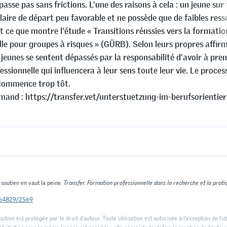
 passe pas sans frictions. L’une des raisons à cela : un jeune sur
laire de départ peu favorable et ne possède que de faibles res
st ce que montre l’étude « Transitions réussies vers la formatio
lle pour groupes à risques » (GÜRB). Selon leurs propres affir
jeunes se sentent dépassés par la responsabilité d’avoir à pre
essionnelle qui influencera à leur sens toute leur vie. Le proces
commence trop tôt.
emand : https://transfer.vet/unterstuetzung-im-berufsorientie
 soutien en vaut la peine.
Transfer. Formation professionnelle dans la recherche et la prati
0.64829/2569
ution est protégée par le droit d'auteur. Toute utilisation est autorisée à l'exception de l'ut