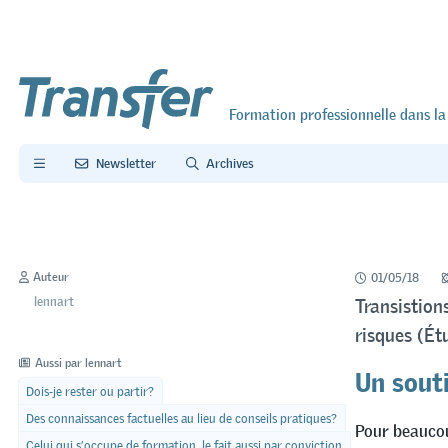
Formation professionnelle dans la
Newsletter
Archives
Auteur
01/05/18
lennart
Transistion
risques (É
Un souti
Aussi par lennart
Dois-je rester ou partir?
Des connaissances factuelles au lieu de conseils pratiques?
Pour beaucou
Celui qui s’occupe de formation, le fait aussi par conviction