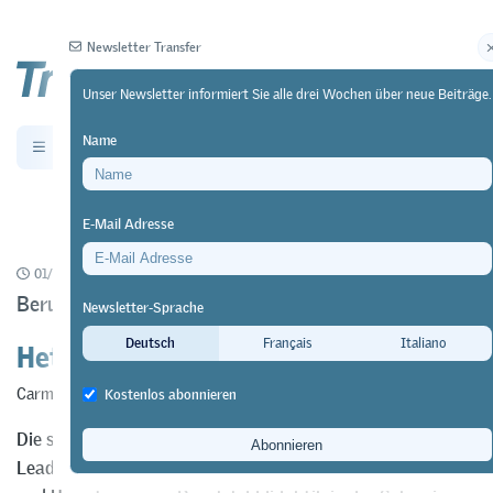
Newsletter Transfer
Unser Newsletter informiert Sie alle drei Wochen über neue Beiträge.
Name
Newsletter
Archiv
E-Mail Adresse
01/09/20
Forschung
https://doi.org/10.64829/1025
Berufs(feld)didaktik in der Schweiz
Newsletter-Sprache
Heterogene Landschaft
Deutsch
Français
Italiano
Carmen Baumeler
&
Antje Barabasch
Kostenlos abonnieren
Die swissuniversities finanzieren seit einigen Jahren das
Leading House für Berufsfelddidaktik, das die Konzeption