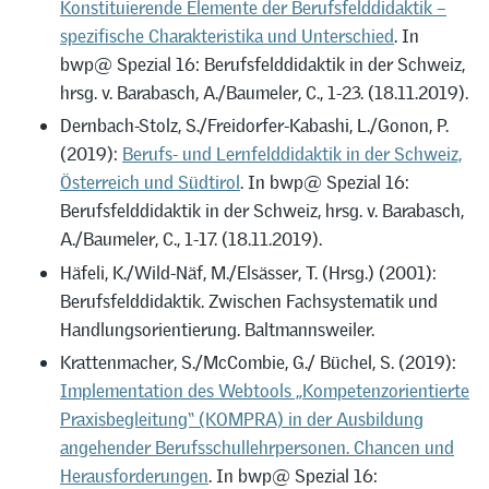
Konstituierende Elemente der Berufsfelddidaktik –
spezifische Charakteristika und Unterschied
. In
bwp@ Spezial 16: Berufsfelddidaktik in der Schweiz,
hrsg. v. Barabasch, A./Baumeler, C., 1-23. (18.11.2019).
Dernbach-Stolz, S./Freidorfer-Kabashi, L./Gonon, P.
(2019):
Berufs- und Lernfelddidaktik in der Schweiz,
Österreich und Südtirol
. In bwp@ Spezial 16:
Berufsfelddidaktik in der Schweiz, hrsg. v. Barabasch,
A./Baumeler, C., 1-17. (18.11.2019).
Häfeli, K./Wild-Näf, M./Elsässer, T. (Hrsg.) (2001):
Berufsfelddidaktik. Zwischen Fachsystematik und
Handlungsorientierung. Baltmannsweiler.
Krattenmacher, S./McCombie, G./ Büchel, S. (2019):
Implementation des Webtools „Kompetenzorientierte
Praxisbegleitung“ (KOMPRA) in der Ausbildung
angehender Berufsschullehrpersonen. Chancen und
Herausforderungen
. In bwp@ Spezial 16: