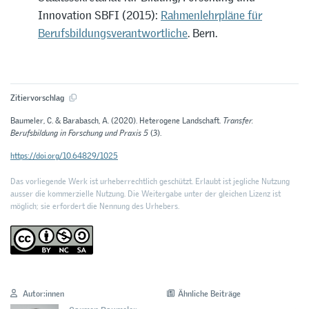
Innovation SBFI (2015):
Rahmenlehrpläne für
Berufsbildungsverantwortliche
. Bern.
Zitiervorschlag
Baumeler, C. & Barabasch, A. (2020). Heterogene Landschaft.
Transfer.
Berufsbildung in Forschung und Praxis 5
(3).
https://doi.org/10.64829/1025
Das vorliegende Werk ist urheberrechtlich geschützt. Erlaubt ist jegliche Nutzung
ausser die kommerzielle Nutzung. Die Weitergabe unter der gleichen Lizenz ist
möglich; sie erfordert die Nennung des Urhebers.
Autor:innen
Ähnliche Beiträge