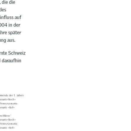
 die die
des
influss auf
004 in der
hre später
ng aus.
samte Schweiz
 daraufhin