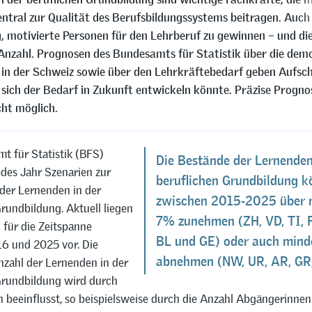
entral zur Qualität des Berufsbildungssystems beitragen. Auch
ig, motivierte Personen für den Lehrberuf zu gewinnen – und die
nzahl. Prognosen des Bundesamts für Statistik über die dem
in der Schweiz sowie über den Lehrkräftebedarf geben Aufsch
 sich der Bedarf in Zukunft entwickeln könnte. Präzise Progno
cht möglich.
t für Statistik (BFS)
Die Bestände der Lernenden
jedes Jahr Szenarien zur
beruflichen Grundbildung 
der Lernenden in der
zwischen 2015-2025 über 
rundbildung. Aktuell liegen
7% zunehmen (ZH, VD, TI, F
 für die Zeitspanne
BL und GE) oder auch min
6 und 2025 vor. Die
abnehmen (NW, UR, AR, GR,
nzahl der Lernenden in der
Grundbildung wird durch
n beeinflusst, so beispielsweise durch die Anzahl Abgängerinne