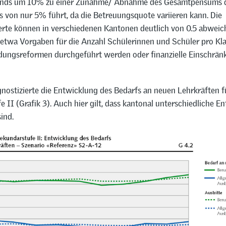
ands um 10% zu einer Zunahme/ Abnahme des Gesamtpensums 
s von nur 5% führt, da die Betreuungsquote variieren kann. Die
werte können in verschiedenen Kantonen deutlich von 0.5 abweich
etwa Vorgaben für die Anzahl Schülerinnen und Schüler pro Kl
ldungsreformen durchgeführt werden oder finanzielle Einschrä
nostizierte die Entwicklung des Bedarfs an neuen Lehrkräften f
 II (Grafik 3). Auch hier gilt, dass kantonal unterschiedliche 
ind.