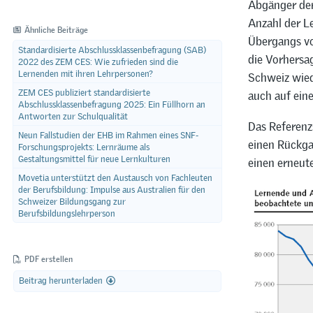
Abgänger der
Anzahl der L
Ähnliche Beiträge
Übergangs von
Standardisierte Abschlussklassenbefragung (SAB)
die Vorhersa
2022 des ZEM CES: Wie zufrieden sind die
Lernenden mit ihren Lehrpersonen?
Schweiz wied
ZEM CES publiziert standardisierte
auch auf ein
Abschlussklassenbefragung 2025: Ein Füllhorn an
Antworten zur Schulqualität
Das Referenzs
Neun Fallstudien der EHB im Rahmen eines SNF-
einen Rückga
Forschungsprojekts: Lernräume als
Gestaltungsmittel für neue Lernkulturen
einen erneute
Movetia unterstützt den Austausch von Fachleuten
der Berufsbildung: Impulse aus Australien für den
Schweizer Bildungsgang zur
Berufsbildungslehrperson
PDF erstellen
Beitrag herunterladen