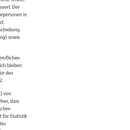
euert. Der
hrpersonen in
st:
schiebung
ung) sowie
eruflichen
ch bleiben
für den
2.
n) von
ehen, dass
schen
für Statistik
des