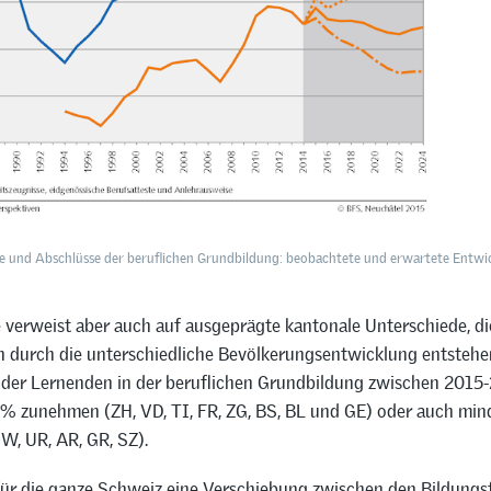
de und Abschlüsse der beruflichen Grundbildung: beobachtete und erwartete Entwic
 verweist aber auch auf ausgeprägte kantonale Unterschiede, di
h durch die unterschiedliche Bevölkerungsentwicklung entstehe
 der Lernenden in der beruflichen Grundbildung zwischen 2015
% zunehmen (ZH, VD, TI, FR, ZG, BS, BL und GE) oder auch mi
, UR, AR, GR, SZ).
für die ganze Schweiz eine Verschiebung zwischen den Bildungs