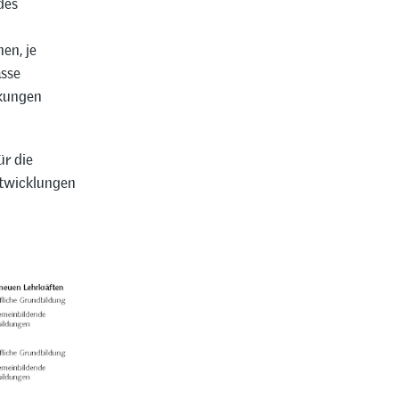
des
en, je
asse
nkungen
ür die
Entwicklungen