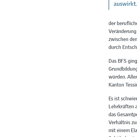
auswirkt.
der beruflic
Veränderung
zwischen den
durch Entsch
Das BFS ging
Grundbildung
würden. Aller
Kanton Tessin
Es ist schwie
Lehrkräften 
das Gesamtpe
Verhältnis z
mit einem El