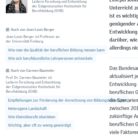
Leiterin Forschung und Entwicklung
der Eidgenössischen Hochschule für
Unterricht z
Berufsbildung (EHB).
ist es wicht
genügender A
Auch von Jean-Louis Berger
Entwicklung 
Jean-Louis Berger ist Professor an
darüber, wie
der Universität Freiburg.
allerdings ni
Wie man die Qualität der beruflichen Bildung messen kann
Wie sich berufskundliche Lehrpersonen entwickeln
Das Bundesam
Auch von Carmen Baumeler
aktualisiert 
Prof. Dr. Carmen Baumeler ist
Leiterin Forschung und Entwicklung
Entwicklung 
der Eidgenössischen Hochschule für
beruflichen G
Berufsbildung (EHB).
die Szenarien
Empfehlungen zur Förderung der Anrechnung von Bildungsleistungen
zwischen 201
Heterogene Landschaft
zukünftige A
Wie Kleinstberufe überleben
beruflichen 
Wichtig, aber oft zu wenig gewürdigt
viele Faktore