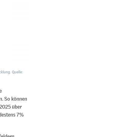
klung. Quelle:
e
n. So können
-2025 über
ndestens 7%
feldern