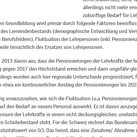
allerdings nicht mehr ern
zukünftige Bedarf für Le
hen Grundbildung wird primär durch folgende Faktoren beeinflus
 des Lernendenbestands (demographische Entwicklung und Ver
 Berufsfeldern), Fluktuation der Lehrpersonen (inkl. Pensionier
eide hinsichtlich des Ersatzes von Lehrpersonen.
 2013 davon aus, dass die Pensionierungen der Lehrkräfte der b
 gegen 2017 den Höchststand erreichen und dann ungefähr glei
dings wurden auch hier regionale Unterschiede prognostiziert, 
 etwa ein kontinuierlicher Anstieg der Pensionierungen bis 202
rig vorauszusehen, wie sich die Fluktuation (u.a. Pensionierunge
auf den Bedarf an neuem Personal auswirkt. Es ist davon auszug
nsum der Lehrkräfte in einem nicht deckungsgleichen, unelasti
um Schülerbestand steht. Für die Schweiz rechnet das Bundesamt 
astizitätswert von 0.5. Das heisst, dass eine Zunahme/ Abnahme 