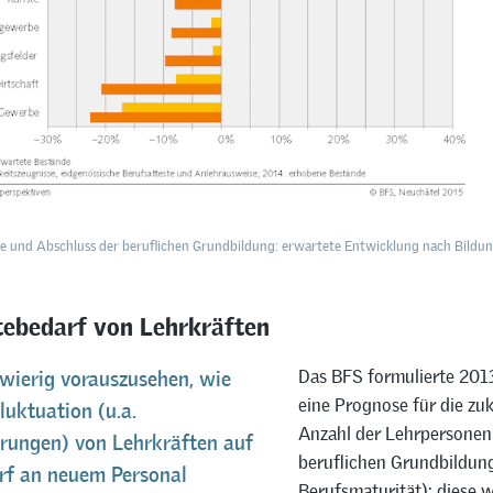
de und Abschluss der beruflichen Grundbildung: erwartete Entwicklung nach Bildung
tebedarf von Lehrkräften
Das BFS formulierte 201
hwierig vorauszusehen, wie
eine Prognose für die zu
Fluktuation (u.a.
Anzahl der Lehrpersonen 
erungen) von Lehrkräften auf
beruflichen Grundbildung 
rf an neuem Personal
Berufsmaturität); diese 