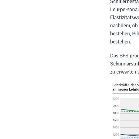
Schülerbest
Lehrpersonal
Elastizitäts
nachdem, ob 
bestehen, Bi
bestehen.
Das BFS prog
Sekundärstufe
zu erwarten s