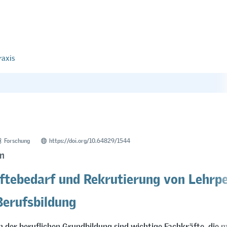
raxis
Forschung
https://doi.org/10.64829/1544
n
ftebedarf und Rekrutierung von Lehrp
Berufsbildung
 der beruflichen Grundbildung sind wichtige Fachkräfte, die m