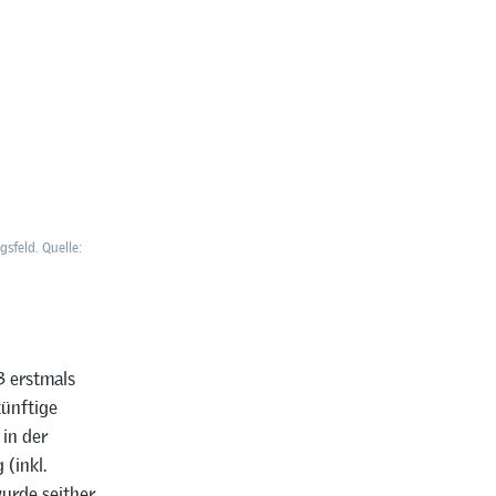
sfeld. Quelle:
3 erstmals
künftige
in der
(inkl.
wurde seither