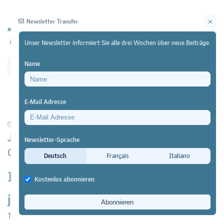
Newsletter Transfer
Unser Newsletter informiert Sie alle drei Wochen über neue Beiträge.
Name
Newsletter
Archiv
E-Mail Adresse
05/04/22
Praxis
Jugendliche aus der Ukraine vor der Triage
Newsletter-Sprache
Gymnasium-Berufsbildung
Deutsch
Français
Italiano
In die Schweiz geflüchtet – und
Kostenlos abonnieren
jetzt in eine Lehre?
Transfer
&
Daniel Fleischmann