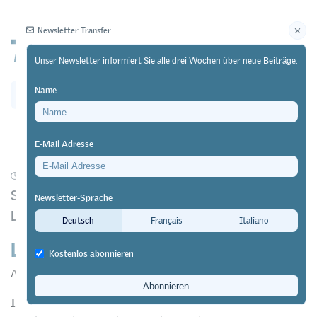
Newsletter Transfer
Unser Newsletter informiert Sie alle drei Wochen über neue Beiträge.
Name
Newsletter
Archiv
E-Mail Adresse
01/01/18
Forschung
https://doi.org/10.64829/1721
Stimme aus der Praxis zur LINCA-Studie zu Lehr-
Newsletter-Sprache
Lernprozessen im Fach W&G
Deutsch
Français
Italiano
LINCA: Wichtige Denkanstösse
Kostenlos abonnieren
Amalia Zurkirchen
&
Michael Kraft
In der letzten Ausgabe publizierten wir die wichtigsten