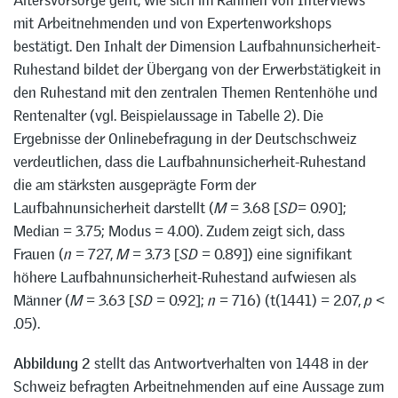
Altersvorsorge geht, wie sich im Rahmen von Interviews
mit Arbeitnehmenden und von Expertenworkshops
bestätigt. Den Inhalt der Dimension Laufbahnunsicherheit-
Ruhestand bildet der Übergang von der Erwerbstätigkeit in
den Ruhestand mit den zentralen Themen Rentenhöhe und
Rentenalter (vgl. Beispielaussage in Tabelle 2). Die
Ergebnisse der Onlinebefragung in der Deutschschweiz
verdeutlichen, dass die Laufbahnunsicherheit-Ruhestand
die am stärksten ausgeprägte Form der
Laufbahnunsicherheit darstellt (
M
= 3.68 [
SD
= 0.90];
Median = 3.75; Modus = 4.00). Zudem zeigt sich, dass
Frauen (
n
= 727,
M
= 3.73 [
SD
= 0.89]) eine signifikant
höhere Laufbahnunsicherheit-Ruhestand aufwiesen als
Männer (
M
= 3.63 [
SD
= 0.92];
n
= 716) (t(1441) = 2.07,
p
<
.05).
Abbildung 2
stellt das Antwortverhalten von 1448 in der
Schweiz befragten Arbeitnehmenden auf eine Aussage zum