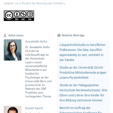
möglich; sie erfordert die Nennung des Urhebers.
Autor:innen
Ähnliche Beiträge
Annabelle Hofer
Längsschnittstudie zu beruflichen
Dr. Annabelle Hofer
Präferenzen: Die Idee, beruflich
ist externe
eigenständig zu sein, entsteht in
Lehrbeauftrage an
der Hochschule
der Familie
Luzern sowie
wissenschaftliche
Studie an der Universität Zürich:
Mitarbeiterin am
Produktive Mitstudierende prägen
Institut für
unsere Persönlichkeit
Psychologie an der
Universität Bern und
Studie an der Pädagogischen
promovierte im
Rahmen des SNF
Hochschule Nordwestschweiz: Wie
Projektes zum
Eltern und Lehrer ihre Kinder für
vorliegenden Thema.
ihre Bildung motivieren können
Bericht im Auftrag der
Daniel Spurk
Schweizerischen Konferenz für