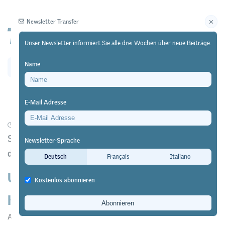
Newsletter Transfer
Unser Newsletter informiert Sie alle drei Wochen über neue Beiträge.
Name
Newsletter
Archiv
E-Mail Adresse
31/07/20
Forschung
https://doi.org/10.64829/510
Studie «Sichere berufliche Laufbahnen in Zeiten
Newsletter-Sprache
der Unsicherheit?»
Deutsch
Français
Italiano
Unsichere Zeiten – unsichere
Kostenlos abonnieren
Karrieren?
Annabelle Hofer
&
Daniel Spurk