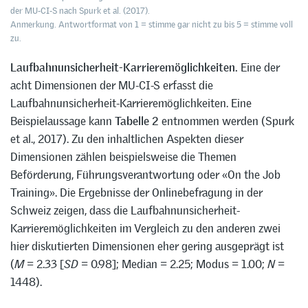
der MU-CI-S nach Spurk et al. (2017).
Anmerkung. Antwortformat von 1 = stimme gar nicht zu bis 5 = stimme voll
zu.
Laufbahnunsicherheit-Karrieremöglichkeiten.
Eine der
acht Dimensionen der MU-CI-S erfasst die
Laufbahnunsicherheit-Karrieremöglichkeiten. Eine
Beispielaussage kann
Tabelle 2
entnommen werden (Spurk
et al., 2017). Zu den inhaltlichen Aspekten dieser
Dimensionen zählen beispielsweise die Themen
Beförderung, Führungsverantwortung oder «On the Job
Training». Die Ergebnisse der Onlinebefragung in der
Schweiz zeigen, dass die Laufbahnunsicherheit-
Karrieremöglichkeiten im Vergleich zu den anderen zwei
hier diskutierten Dimensionen eher gering ausgeprägt ist
(
M
= 2.33 [
SD
= 0.98]; Median = 2.25; Modus = 1.00;
N
=
1448).