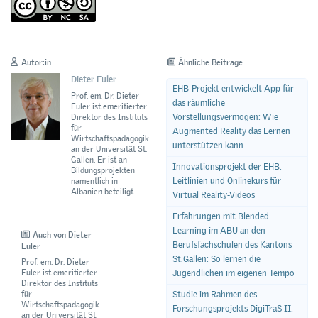
Autor:in
Ähnliche Beiträge
Dieter Euler
EHB-Projekt entwickelt App für
Prof. em. Dr. Dieter
das räumliche
Euler ist emeritierter
Vorstellungsvermögen: Wie
Direktor des Instituts
für
Augmented Reality das Lernen
Wirtschaftspädagogik
unterstützen kann
an der Universität St.
Gallen. Er ist an
Innovationsprojekt der EHB:
Bildungsprojekten
Leitlinien und Onlinekurs für
namentlich in
Albanien beteiligt.
Virtual Reality-Videos
Erfahrungen mit Blended
Learning im ABU an den
Auch von Dieter
Berufsfachschulen des Kantons
Euler
St.Gallen: So lernen die
Prof. em. Dr. Dieter
Euler ist emeritierter
Jugendlichen im eigenen Tempo
Direktor des Instituts
für
Studie im Rahmen des
Wirtschaftspädagogik
Forschungsprojekts DigiTraS II:
an der Universität St.