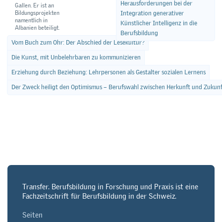
Herausforderungen bei der
Gallen. Er ist an
Bildungsprojekten
Integration generativer
namentlich in
Künstlicher Intelligenz in die
Albanien beteiligt.
Berufsbildung
Vom Buch zum Ohr: Der Abschied der Lesekultur?
Die Kunst, mit Unbelehrbaren zu kommunizieren
Erziehung durch Beziehung: Lehrpersonen als Gestalter sozialen Lernens
Der Zweck heiligt den Optimismus – Berufswahl zwischen Herkunft und Zukunf
Transfer. Berufsbildung in Forschung und Praxis ist eine
Fachzeitschrift für Berufsbildung in der Schweiz.
Seiten