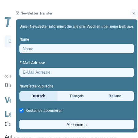
Newsletter Transfer
Unser Newsletter informiert Sie alle drei Wochen über neue Beiträge.
Name
Newsletter
Archiv
E-Mail Adresse
14/01/26
Diskussion
https://doi.org/10.64829/14656
Dieter Euler
Newsletter-Sprache
Verändert sich durch die KI das
Deutsch
Français
Italiano
Lernen?
Kostenlos abonnieren
Dieter Euler
Auf die Frage: «Was bleibt im Zeitalter von KI dem