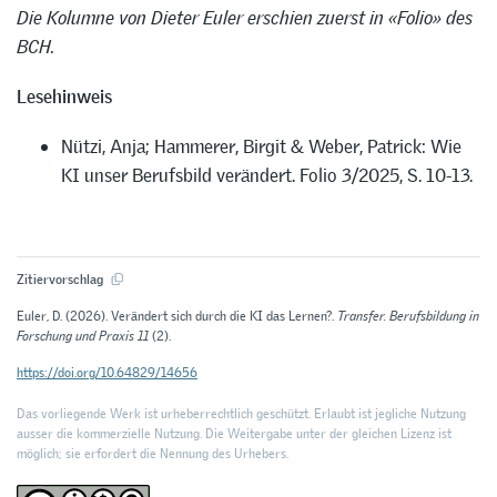
Die Kolumne von Dieter Euler erschien zuerst in «Folio» des
BCH.
Lesehinweis
Nützi, Anja; Hammerer, Birgit & Weber, Patrick: Wie
KI unser Berufsbild verändert. Folio 3/2025, S. 10-13.
Zitiervorschlag
Euler, D. (2026). Verändert sich durch die KI das Lernen?.
Transfer. Berufsbildung in
Forschung und Praxis 11
(2).
https://doi.org/10.64829/14656
Das vorliegende Werk ist urheberrechtlich geschützt. Erlaubt ist jegliche Nutzung
ausser die kommerzielle Nutzung. Die Weitergabe unter der gleichen Lizenz ist
möglich; sie erfordert die Nennung des Urhebers.