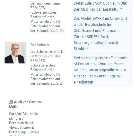
Dieter Euler: Vom Buch zum Ohr:
Befragungen» beim
ZEM CES
Der Abschied der Lesekultur?
(Schweizerisches
Zentrum für die
Das Modell SPARK im Unterricht
Mittelschule und für
an der Berufsschule für
Schulevaluation auf
Detailhandel und Pharmazie
der Sekundarstufe II).
Zürich (BSDPZ): Auch
Selbstorganisation braucht
Ivo Schorn
Struktur
Ivo Schorn, Dr. phil. II,
ist Vizedirektor des
Swiss Leading House «Economics
ZEM CES,
of Education», Working Paper
Schweizerisches
Zentrum für die
No. 253: Wenn Jugendliche ihre
Mittelschule und für
eigenen Fähigkeiten ungenau
Schulevaluation auf
einschätzen
der Sekundarstufe II.
Auch von Caroline
Müller
Caroline Müller, lic.
phil. I, ist
Bereichsleiterin
«Evaluationen &
Befragungen» beim