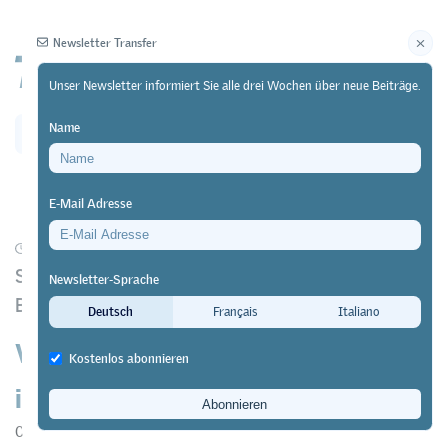
Newsletter Transfer
Unser Newsletter informiert Sie alle drei Wochen über neue Beiträge.
Name
Newsletter
Archiv
E-Mail Adresse
20/07/21
Forschung
https://doi.org/10.64829/3378
Standardisierte Abschlussklassenbefragung an
Newsletter-Sprache
Berufsfachschulen in der Schweiz
Deutsch
Français
Italiano
Viele Lernende sind zufrieden mit
Kostenlos abonnieren
ihrer Berufsfachschule
Caroline Müller
&
Ivo Schorn