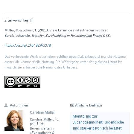
Zitiervorschlag
Müller, C. & Schorn, I. (2021). Viele Lernende sind zufrieden mit ihrer
Berufsfachschule.
Transfer. Berufsbildung in Forschung und Praxis 6
(3).
https://doi.org/10.64829/3378
Das vorliegende Werk ist urheberrechtlich geschützt. Erlaubt ist jegliche Nutzung
ausser die kommerzielle Nutzung. Die Weitergabe unter der gleichen Lizenz ist
möglich; sie erfordert die Nennung des Urhebers.
Autor:innen
Ähnliche Beiträge
Caroline Müller
Monitoring zur
Caroline Müller, lic.
Jugendgesundheit: Jugendliche
phil. I, ist
sind stärker psychisch belastet
Bereichsleiterin
«Evaluationen &