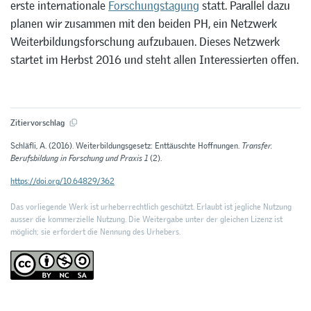
erste internationale
Forschungstagung
statt. Parallel dazu
planen wir zusammen mit den beiden PH, ein Netzwerk
Weiterbildungsforschung aufzubauen. Dieses Netzwerk
startet im Herbst 2016 und steht allen Interessierten offen.
Zitiervorschlag
Schläfli, A. (2016). Weiterbildungsgesetz: Enttäuschte Hoffnungen.
Transfer.
Berufsbildung in Forschung und Praxis 1
(2).
https://doi.org/10.64829/362
Das vorliegende Werk ist urheberrechtlich geschützt. Erlaubt ist jegliche Nutzung
ausser die kommerzielle Nutzung. Die Weitergabe unter der gleichen Lizenz ist
möglich; sie erfordert die Nennung des Urhebers.