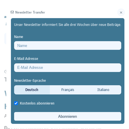
Newsletter Transfer
Unser Newsletter informiert Sie alle drei Wochen über neue Beiträge.
Name
Newsletter
Archiv
E-Mail Adresse
01/04/16
Diskussion
https://doi.org/10.64829/362
Thesen und Reflexionen
Newsletter-Sprache
Weiterbildungsgesetz: Enttäuschte
Deutsch
Français
Italiano
Hoffnungen
Kostenlos abonnieren
André Schläfli
Das Weiterbildungsgesetz entpuppt sich für die