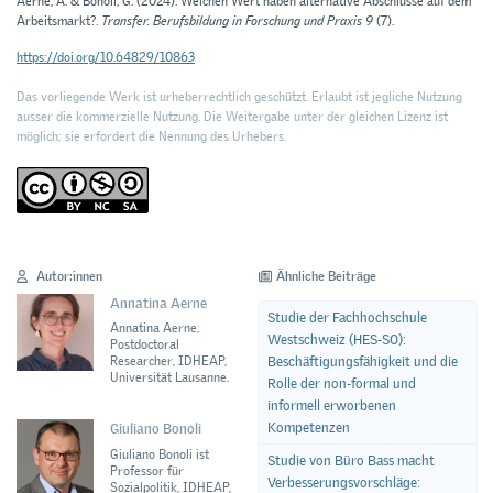
Aerne, A. & Bonoli, G. (2024). Welchen Wert haben alternative Abschlüsse auf dem
Arbeitsmarkt?.
Transfer. Berufsbildung in Forschung und Praxis 9
(7).
https://doi.org/10.64829/10863
Das vorliegende Werk ist urheberrechtlich geschützt. Erlaubt ist jegliche Nutzung
ausser die kommerzielle Nutzung. Die Weitergabe unter der gleichen Lizenz ist
möglich; sie erfordert die Nennung des Urhebers.
Autor:innen
Ähnliche Beiträge
Annatina Aerne
Studie der Fachhochschule
Annatina Aerne,
Westschweiz (HES-SO):
Postdoctoral
Beschäftigungsfähigkeit und die
Researcher, IDHEAP,
Universität Lausanne.
Rolle der non-formal und
informell erworbenen
Kompetenzen
Giuliano Bonoli
Giuliano Bonoli ist
Studie von Büro Bass macht
Professor für
Verbesserungsvorschläge:
Sozialpolitik, IDHEAP,