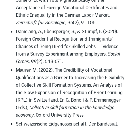
Some of It with You! Vignette Study on the
Acceptance of Foreign Vocational Certificates and
Ethnic Inequality in the German Labor Market.
Zeitschrift für Soziologie
,
45
(2), 91-106.
Damelang, A., Ebensperger, S., & Stumpf, F. (2020).
Foreign Credential Recognition and Immigrants‘
Chances of Being Hired for Skilled Jobs – Evidence
from a Survey Experiment among Employers.
Social
Forces
,
99
(2), 648-671.
Maurer, M. (2022). The Credibility of Vocational
Qualifications as a Barrier to Increasing the Flexibility
of Collective Skill Formation Systems. An Analysis of
the Slow Expansion of Recognition of Prior Learning
(RPL) in Switzerland. In G. Bonoli & P. Emmenegger
(Eds.),
Collective skill formation in the knowledge
economy
. Oxford University Press.
Schweizerische Eidgenossenschaft. Der Bundesrat.