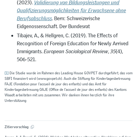
(2023).
Validierung von Bildungsleistungen und
Qualifizierungsmöglichkeiten für Erwachsene ohne
Berufsabschluss
. Bern: Schweizerische
Eidgenossenschaft. Der Bundesrat
Tibajev, A., & Hellgren, C. (2019). The Effects of
Recognition of Foreign Education for Newly Arrived
Immigrants.
European Sociological Review
,
35
(4),
506-521.
[1]
Die Studie wurde im Rahmen des Leading House GOVPET durchgeführt, das vom
SBFI finanziert wird (www.govpet.ch). Auch die Stiftung für Kindertagesbetreuung
FAJE (Fondation pour l’accueil de jour des enfants) und das Amt für
Kindertagesbetreuung OAJE (Office de l’accueil de jour des enfants) des Kantons
Waadt arbeiteten mit uns zusammen. Wir danken ihnen herzlich für ihre
Unterstützung
Zitiervorschlag