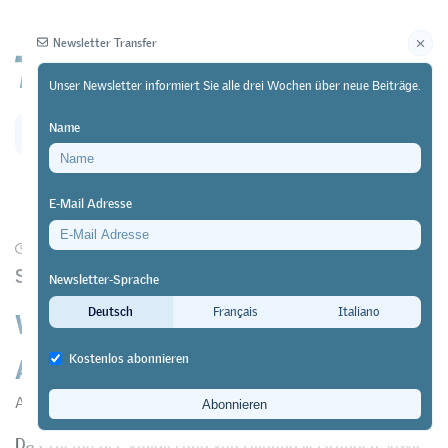
Newsletter Transfer
Unser Newsletter informiert Sie alle drei Wochen über neue Beiträge.
Name
Newsletter
Archiv
E-Mail Adresse
07/05/24
Forschung
https://doi.org/10.64829/10863
Studie des Leading House GOVPET
Newsletter-Sprache
Welchen Wert haben alternative
Deutsch
Français
Italiano
Abschlüsse auf dem Arbeitsmarkt?
Kostenlos abonnieren
Annatina Aerne
&
Giuliano Bonoli
Das Thema der Validierung von Bildungsleistungen sowie