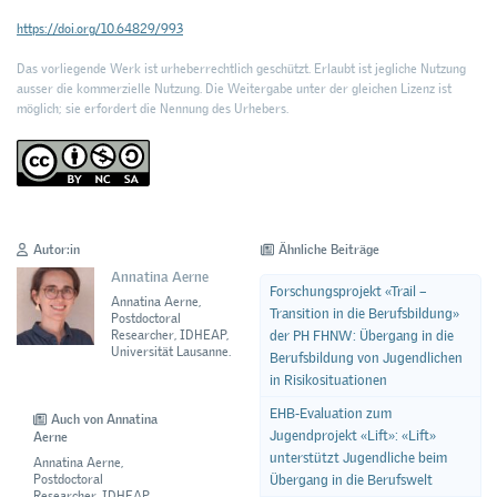
https://doi.org/10.64829/993
Das vorliegende Werk ist urheberrechtlich geschützt. Erlaubt ist jegliche Nutzung
ausser die kommerzielle Nutzung. Die Weitergabe unter der gleichen Lizenz ist
möglich; sie erfordert die Nennung des Urhebers.
Autor:in
Ähnliche Beiträge
Annatina Aerne
Forschungsprojekt «Trail –
Annatina Aerne,
Transition in die Berufsbildung»
Postdoctoral
der PH FHNW: Übergang in die
Researcher, IDHEAP,
Universität Lausanne.
Berufsbildung von Jugendlichen
in Risikosituationen
EHB-Evaluation zum
Auch von Annatina
Jugendprojekt «Lift»: «Lift»
Aerne
unterstützt Jugendliche beim
Annatina Aerne,
Postdoctoral
Übergang in die Berufswelt
Researcher, IDHEAP,