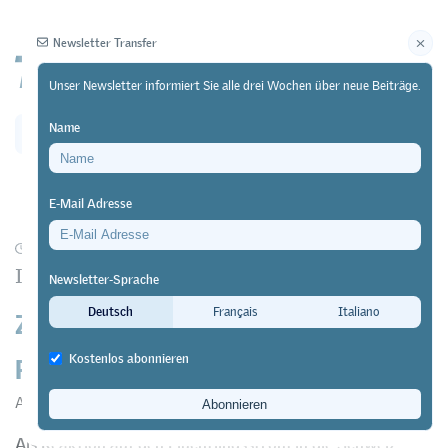
Newsletter Transfer
Unser Newsletter informiert Sie alle drei Wochen über neue Beiträge.
Name
Newsletter
Archiv
E-Mail Adresse
01/09/20
Forschung
https://doi.org/10.64829/993
Integrationsvorlehre (INVOL)
Newsletter-Sprache
Zwischen Integrationspflicht und
Deutsch
Français
Italiano
Prestigepflege
Kostenlos abonnieren
Annatina Aerne
Als Reaktion auf den Flüchtlingsstrom in die Schweiz